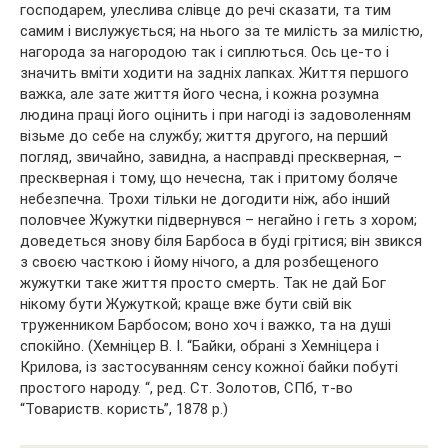
господарем, улеслива слівце до речі сказати, та тим
самим і вислужується; на нього за те милість за милістю,
нагорода за нагородою так і сиплються. Ось це-то і
значить вміти ходити на задніх лапках. Життя першого
важка, але зате життя його чесна, і кожна розумна
людина праці його оцінить і при нагоді із задоволенням
візьме до себе на службу; життя другого, на перший
погляд, звичайно, завидна, а насправді прескверная, –
прескверная і тому, що нечесна, так і притому боляче
небезпечна. Трохи тільки не догодити ніж, або інший
половчее Жужутки підвернувся – негайно і геть з хором;
доведеться знову біля Барбоса в буді грітися; він звикся
з своєю часткою і йому нічого, а для розбещеного
жужутки таке життя просто смерть. Так не дай Бог
нікому бути Жужуткой; краще вже бути свій вік
труженником Барбосом; воно хоч і важко, та на душі
спокійно. (Хемніцер В. І. “Байки, обрані з Хемніцера і
Крилова, із застосуванням сенсу кожної байки побуті
простого народу. “, ред. Ст. Золотов, СПб, т-во
“Товариств. користь”, 1878 р.)