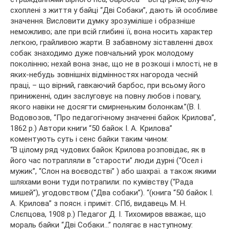
схоплені з життя у байці “Дві Собаки”, дають їй особливе
значення. Висловити думку зрозуміліше і образніше
неможливо; але при всій глибині її, вона носить характер
легкою, грайливою жарти. В забавному зіставленні двох
собак знаходимо дуже повчальний урок молодому
поколінню; нехай вона знає, що не в розкоші і млості, не в
яких-небудь зовнішніх відмінностях нагорода чесній
праці, – що вірний, гавкаючий барбос, при всьому його
приниженні, один заслуговує на повну любов і повагу,
якого навіки не досягти смирненьким болонкам.”(В. І.
Водовозов, “Про педагогічному значенні байок Крилова”,
1862 р.) Автори книги “50 байок І. А. Крилова”
коментують суть і сенс байки таким чином:
“В цілому ряд чудових байок Крилова розповідає, як в
його час потрапляли в “старости” люди дурні (“Осел і
мужик”, “Слон на воєводстві” ) або шахраї. а також якими
шляхами вони туди потрапили: по кумівству (“Рада
мишей”), угодовством (“Два собаки”). “(книга “50 байок І.
А. Крилова” з поясн. і приміт. СПб, видавець М. Н.
Слєпцова, 1908 р.) Педагог Д. І. Тихомиров вважає, що
мораль байки “Дві Собаки…” полягає в наступному: