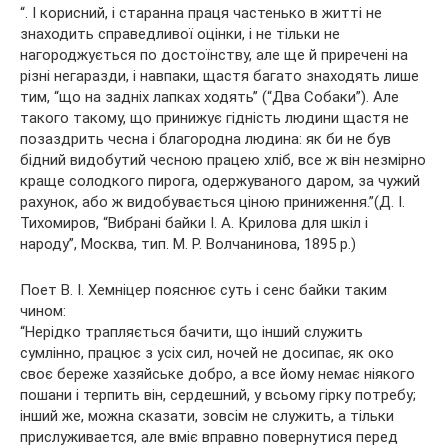
“. І корисний, і старанна праця частенько в житті не
знаходить справедливої оцінки, і не тільки не
нагороджується по достоїнству, але ще й приречені на
різні негаразди, і навпаки, щастя багато знаходять лише
тим, “що на задніх лапках ходять” (“Два Собаки”). Але
такого такому, що принижує гідність людини щастя не
позаздрить чесна і благородна людина: як би не був
бідний видобутий чесною працею хліб, все ж він незмірно
краще солодкого пирога, одержуваного даром, за чужий
рахунок, або ж видобувається ціною приниження.”(Д. І.
Тихомиров, “Вибрані байки І. А. Крилова для шкіл і
народу”, Москва, тип. М. Р. Волчанинова, 1895 р.)
Поет В. І. Хемніцер пояснює суть і сенс байки таким
чином:
“Нерідко трапляється бачити, що інший служить
сумлінно, працює з усіх сил, ночей не досипає, як око
своє береже хазяйське добро, а все йому немає ніякого
пошани і терпить він, сердешний, у всьому гірку потребу;
інший же, можна сказати, зовсім не служить, а тільки
прислуживается, але вміє вправно повернутися перед