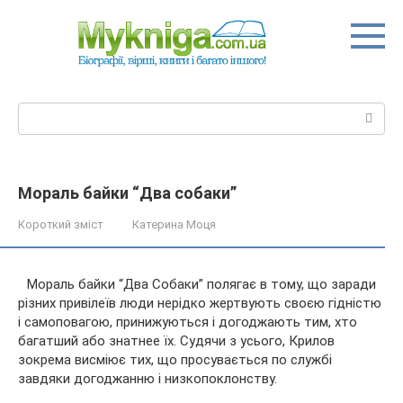
Перейти
до
вмісту
Пошук:
Мораль байки “Два собаки”
Короткий зміст
Катерина Моця
Мораль байки “Два Собаки” полягає в тому, що заради
різних привілеїв люди нерідко жертвують своєю гідністю
і самоповагою, принижуються і догоджають тим, хто
багатший або знатнее їх. Судячи з усього, Крилов
зокрема висміює тих, що просувається по службі
завдяки догоджанню і
низкопоклонству.