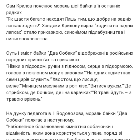
Сам Крилов пояснює мораль цієї байки в її останніх
рядках:
“Як щастя багато находятЛишь тим, що добре на задніх
лапках ходять!” Завдяки Крилову вираз “ходити на задніх
лапках” стало приказкою, синонімом підлабузництва і
низькопоклонства.
Суть і зміст байки “Два Собаки” відображені в російських
народних прислів’ях та приказках:
“Ніжки з підходом, ручки з підносом, серце з підкормкою,
голова з поклоном мову з вироком.””На одних підметках
семи царів служить.””Хвостом, що лисиця,
виляє.””Млинцем масляним в рот лізе.””Витися вужем.””Де
стрибком, де бочком, де і на карачках.””В траві йдуть – з
травою врівень.”
На думку педагога в. І. Водовозова, мораль байки “Два
Собаки” полягає в наступному:
“Раболепное блазнювання кімнатній собачонки і
відмінність, яким вона користується у пана, поряд зі
стражданнями вірного пса, барбоса – всі ці риси, влучно