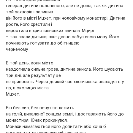
генерал дитини полоненого, але не довіз, так як дитина
той захворів і залишив
він його в місті Мцхет, при
чоловічому монастирі. Дитина
росте, його хрестили і
виростили в християнських звичаїв. Мцирі
– так звали дитини, вже давно забув свою мову. Його
починають готувати до обітницею
чернечому.
В той день, коли місто
наздогнала сильна гроза, дитина зникла. Його шукають
три дні, але результату це
не приносить. Через деякий час хлопчиська знаходять у
гір, в околицях міста
Мцхет.
Він без сил, без почуттів лежить
на голій, випаленої сонцем землі, і доставляють його до
монастиря. Юнак прокинувся.
Монахи намагаються його допитати або хоча б
погодувати, він виснажений і виглядає