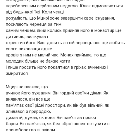
переболевшим серйозним недугою. Юнак відмовляється
від будь-якої їжі. Коли ченці
розуміють, що Мцирі хоче завершити своє існування,
посилають чернеця за тим
самим ченцем, який колись прийняв його в монастир ще
дитиною, вилікував і
охрестив його. Вже досить літній чернець все ще любить
свого вихованця адже
провів з ним не малий час. Монах приймає, то що
молодик більше не бажає жити
і лише просить його покаятися в гріхах, вчинених і
змиритися.
Мцирі не вважає, що
вчинок його зухвалим. Він гордий своїми діями. Як
виявилося, він все ще
пам’ятає свої рідні простори, як він був вільний, як
зливався з природою,
дихав їй, думав, як вона. Він пам’ятав гірські
барси. Він пам’ятав, як без зброї він міг вступити в
єдиноборство зі звіром,