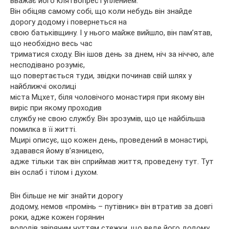
вважає його клятвопреступлением.
Він обіцяв самому собі, що коли небудь він знайде
дорогу додому і повернеться на
свою батьківщину. І у нього майже вийшло, він пам’ятав,
що необхідно весь час
триматися сходу. Він ішов день за днем, ніч за ніччю, але
несподівано розуміє,
що повертається туди, звідки починав свій шлях у
найближчі околиці
міста Мцхет, біля чоловічого монастиря при якому він
виріс при якому проходив
службу не свою службу. Він зрозумів, що це найбільша
помилка в її житті.
Мцирі описує, що кожен день, проведений в монастирі,
здавався йому в’язницею,
адже тільки так він сприймав життя, проведену тут. Тут
він ослаб і тілом і духом.
Він більше не міг знайти дорогу
додому, немов «промінь – путівник» він втратив за довгі
роки, адже кожен горянин
володів звірячим чуттям стежки, що веде його додому,