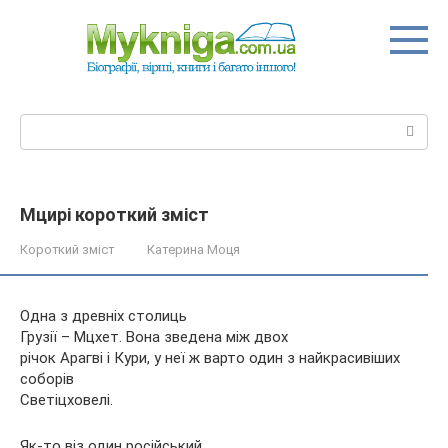
Перейти
до
вмісту
Пошук:
Мцирі короткий зміст
Короткий зміст
Катерина Моця
Одна з древніх столиць
Грузії – Мцхет. Вона зведена між двох
річок Арагві і Кури, у неї ж варто один з найкрасивіших
соборів
Светіцховелі.
Як-то віз один російський