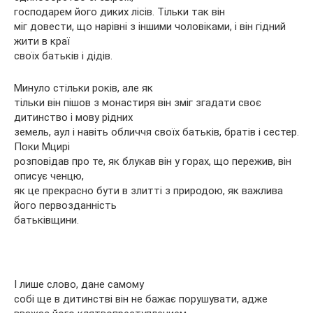
господарем його диких лісів. Тільки так він
міг довести, що нарівні з іншими чоловіками, і він гідний
жити в краї
своїх батьків і дідів.
Минуло стільки років, але як
тільки він пішов з монастиря він зміг згадати своє
дитинство і мову рідних
земель, аул і навіть обличчя своїх батьків, братів і сестер.
Поки Мцирі
розповідав про те, як блукав він у горах, що пережив, він
описує ченцю,
як це прекрасно бути в злитті з природою, як важлива
його первозданність
батьківщини.
І лише слово, дане самому
собі ще в дитинстві він не бажає порушувати, адже