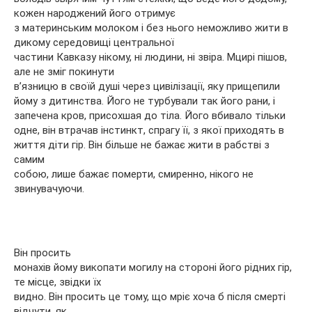
кожен народжений його отримує
з материнським молоком і без нього неможливо жити в
дикому середовищі центральної
частини Кавказу нікому, ні людини, ні звіра. Мцирі пішов,
але не зміг покинути
в’язницю в своїй душі через цивілізації, яку прищепили
йому з дитинства. Його не турбували так його рани, і
запечена кров, присохшая до тіла. Його вбивало тільки
одне, він втрачав інстинкт, спрагу її, з якої приходять в
життя діти гір. Він більше не бажає жити в рабстві з
самим
собою, лише бажає померти, смиренно, нікого не
звинувачуючи.
Він просить
монахів йому викопати могилу на стороні його рідних гір,
те місце, звідки їх
видно. Він просить це тому, що мріє хоча б після смерті
відчути, як