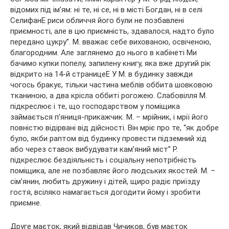
відомих під ім’ям: ні те, ні се, ні в місті Богдан, ні в селі
СелифанЕ риси обличчя його були не позбавлені
приємності, але в цю приємність, здавалося, надто було
передано цукру”. М. вважає себе вихованою, освіченою,
благородним. Але заглянемо до нього в кабінеті Ми
бачимо купки попелу, запилену книгу, яка вже другий рік
відкрито на 14-й страницеЕ У М. в будинку завжди
чогось бракує, тільки частина меблів оббита шовковою
тканиною, а два крісла оббиті рогожею. Слабовілля М.
підкреслює і те, що господарством у поміщика
займається п’яниця-прикажчик. М. – мрійник, і мрії його
повністю відірвані від дійсності. Він мріє про те, “як добре
було, якби раптом від будинку провести підземний хід
або через ставок вибудувати кам’яний міст” Р.
підкреслює бездіяльність і соціальну непотрібність
поміщика, але не позбавляє його людських якостей. М. –
сім’янин, любить дружину і дітей, щиро радіє приїзду
гостя, всіляко намагається догодити йому і зробити
приємне.
Друге маєток, який відвідав Чичиков, був маєток