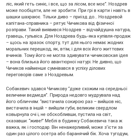
ліс, який геть синіє, і все, що за лісом, все моє”. Ноздрев
може пообіцяти, але не зробити. При грі в карти і навіть в
шашки шахраює. Тільки диво – приїзд до… Ноздревой
капітана-справника – рятує Чичикова від фізичної
розправи. Такий виявився Ноздрев – відчайдушна натура,
гравець, гульвіса. Для Ноздрева будь-яка купівля-продаж
– щось на зразок спорту, тут для нього немає жодних
моральних перешкод, як, втім, і для всіх його життєвих
вчинків. Тому його не могла здивувати чичиковская ідея
– вона близька його авантюрної натурі. Не дивно, що
Чичиков найменше сумнівався в успіху ділових
переговорів саме з Ноздревым.
Собакевич здався Чичикову “дуже схожим на середньої
величини ведмедя”. Природа недовго мудрувала над
його обличчям: “вистачила сокирою раз – вийшов ніс,
вистачила в іншій – вийшли губи, великим свердлом
ковырнула очі і, не обскобливши, пустила на світ,
сказавши: “живе!” Меблі в будинку Собакевича така ж
важка, як і господар. Він ненажерливий, може з’їсти за
один раз цілого осетра або баранячий бік. Хоча тугодум,