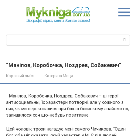
Перейти
до
вмісту
Пошук:
“Манілов, Коробочка, Ноздрев, Собакевич”
Короткий зміст
Катерина Моця
Манілов, Коробочка, Ноздрев, Собакевич – ці герої
антисоциальны, їх характери потворні, але у кожного з
них, як ми переконалися при більш близькому знайомстві,
залишилося хоч що-небудь позитивне.
Цей чоловік трохи нагадує мені самого Чичикова. “Один
бог хіба міг сказати,
який характер у М. Є рід людей,