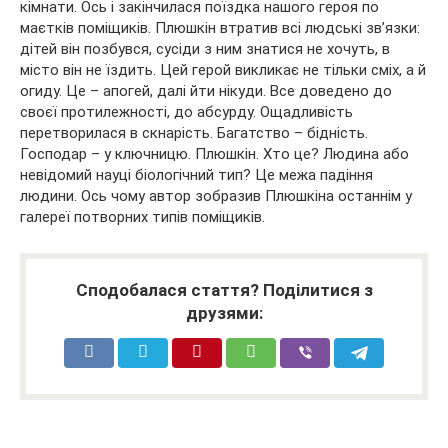
кімнати. Ось і закінчилася поїздка нашого героя по
маєтків поміщиків. Плюшкін втратив всі людські зв’язки:
дітей він позбувся, сусіди з ним знатися не хочуть, в
місто він не їздить. Цей герой викликає не тільки сміх, а й
огиду. Це – апогей, далі йти нікуди. Все доведено до
своєї протилежності, до абсурду. Ощадливість
перетворилася в скнарість. Багатство – бідність.
Господар – у ключницю. Плюшкін. Хто це? Людина або
невідомий науці біологічний тип? Це межа падіння
людини. Ось чому автор зобразив Плюшкіна останнім у
галереї потворних типів поміщиків.
Сподобалася стаття? Поділитися з
друзями: