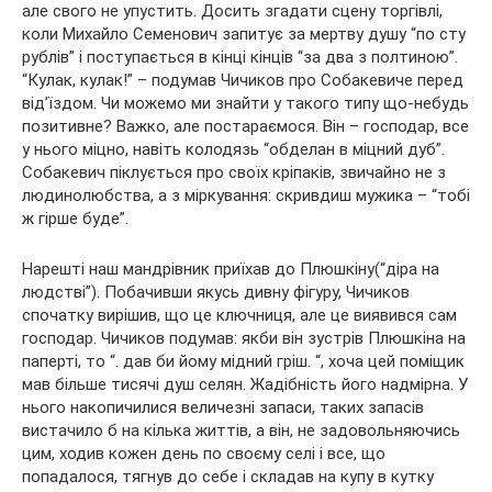
але свого не упустить. Досить згадати сцену торгівлі,
коли Михайло Семенович запитує за мертву душу “по сту
рублів” і поступається в кінці кінців “за два з полтиною”.
“Кулак, кулак!” – подумав Чичиков про Собакевиче перед
від’їздом. Чи можемо ми знайти у такого типу що-небудь
позитивне? Важко, але постараємося. Він – господар, все
у нього міцно, навіть колодязь “обделан в міцний дуб”.
Собакевич піклується про своїх кріпаків, звичайно не з
людинолюбства, а з міркування: скривдиш мужика – “тобі
ж гірше буде”.
Нарешті наш мандрівник приїхав до Плюшкіну(“діра на
людстві”). Побачивши якусь дивну фігуру, Чичиков
спочатку вирішив, що це ключниця, але це виявився сам
господар. Чичиков подумав: якби він зустрів Плюшкіна на
паперті, то “. дав би йому мідний гріш. “, хоча цей поміщик
мав більше тисячі душ селян. Жадібність його надмірна. У
нього накопичилися величезні запаси, таких запасів
вистачило б на кілька життів, а він, не задовольняючись
цим, ходив кожен день по своєму селі і все, що
попадалося, тягнув до себе і складав на купу в кутку