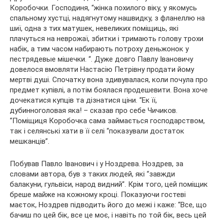
Коробочки. Господиня, “жінка похилого віку, у якомусь
спальному хустці, надягнутому нашвидку, з фланеллю на
шиї, одна з тих матушек, невеликих поміщиць, які
плачуться на неврожаї, збитки і тримають голову трохи
набік, а тим часом набирають потроху деньжонок у
пестрядевые мішечки. “. Дуже довго Павлу Івановичу
довелося вмовляти Настасію Петрівну продати йому
мертві душі. Спочатку вона здивувалася, коли почула про
предмет купівлі, а потім боялася продешевити. Вона хоче
дочекатися купців та дізнатися ціни. “Ек її,
дубинноголовая яка! – сказав про себе Чичиков.
“Поміщиця Коробочка сама займається господарством,
так і селянські хати в її селі “показували достаток
мешканців”.
Побував Павло Іванович і у Ноздрева. Ноздрев, за
словами автора, був з таких людей, які “завжди
балакуни, гульвіси, народ видний”. Крім того, цей поміщик
бреше майже на кожному кроці. Показуючи гостеві
маєток, Ноздрев підводить його до межі і каже: “Все, що
бачиш по цей бік, все це моє, і навіть по той бік, весь цей