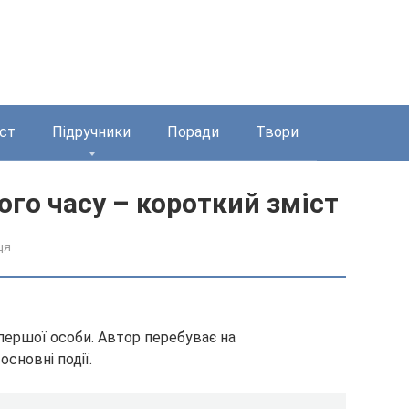
ст
Підручники
Поради
Твори
го часу – короткий зміст
ця
 першої особи. Автор перебуває на
основні події.