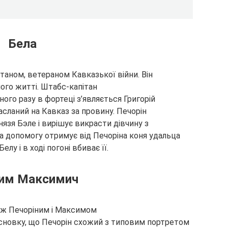
Бела
ном, ветераном Кавказької війни. Він
його житті. Штабс-капітан
ого разу в фортеці з’являється Григорій
асланий на Кавказ за провину. Печорін
нязя Бэле і вирішує викрасти дівчину з
а допомогу отримує від Печоріна коня удальца
лу і в ході погоні вбиває її.
им Максимич
 між Печоріним і Максимом
новку, що Печорін схожий з типовим портретом