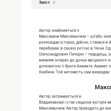
Зміст
Автор знайомиться з
Максимом Максимычем – штабс-капіта
розповідає історію, дійсно,
сталася в 
перебував зі своєю ротою в Чечні. Одн
Олександрович Печорін – гвардієць, з
виявляє інтерес до дочки місцевого к
допомогою її брата Азамата. Азамат з
Казбича. Той натомість сам викрадає Бе
Макс
Автор затримується в
Владикавказі і стає свідком зустрічі
Максимычем. Автор приходить до вис