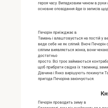
героя часу. Випадковим чином в руки 
основне оповідання йде із записів що
Печорін приїжджає в
Тамань і влаштовується на постій у 
веде себе не як сліпий. Вночі Печорін
сліпим виявляється жінка, вони чека
достатньо
просто. Всі троє займаються контраба
щоб прибрати свідка їх таємниці, зам
Дівчина і Янко вирішують покинути Т
пригода Печоріна закінчується.
Кн
Печорін проводить зиму в