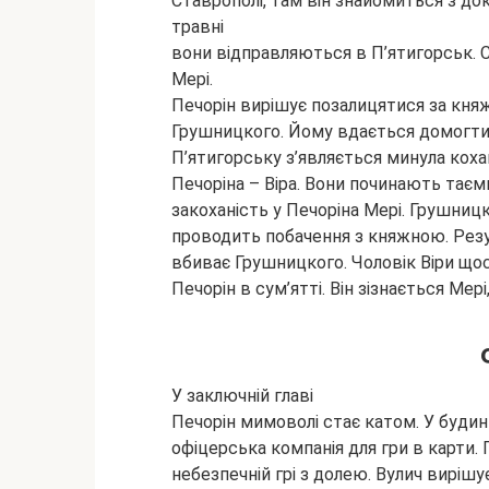
Ставрополі, там він знайомиться з д
травні
вони відправляються в П’ятигорськ. 
Мері.
Печорін вирішує позалицятися за княж
Грушницкого. Йому вдається домогтис
П’ятигорську з’являється минула коха
Печоріна – Віра. Вони починають таєм
закоханість у Печоріна Мері. Грушниц
проводить побачення з княжною. Резул
вбиває Грушницкого. Чоловік Віри щос
Печорін в сум’ятті. Він зізнається Мері
У заключній главі
Печорін мимоволі стає катом. У будин
офіцерська компанія для гри в карти.
небезпечній грі з долею. Вулич вирішує