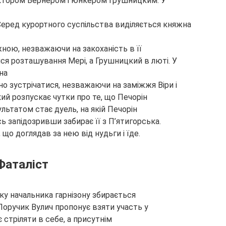
октором Вернером і юнкером Грушницким. У
Серед курортного суспільства виділяється княжна
ною, незважаючи на закоханість в її
я розташування Мері, а Грушницкий в люті. У
на
но зустрічатися, незважаючи на заміжжя Віри і
кий розпускає чутки про те, що Печорін
ьтатом стає дуель, на якій Печорін
ь запідозривши забирає її з П’ятигорська.
, що доглядав за нею від нудьги і їде.
Фаталіст
ку начальника гарнізону збирається
 Поручик Вулич пропонує взяти участь у
 стріляти в себе, а присутнім