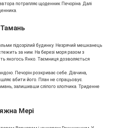
автора потрапляє щоденник Печоріна. Далі
денника.
Тамань
вельми підозрілий будинку. Незрячий мешканець
 стежить за ним. На березі моря разом з
ють якогось Янко. Таємниця дозволяється
ндою. Печорін розкриває себе. Дівчина,
ишляє вбити його. План не спрацьовує.
амань, залишивши сліпого хлопчика. Триденне
яжна Мері