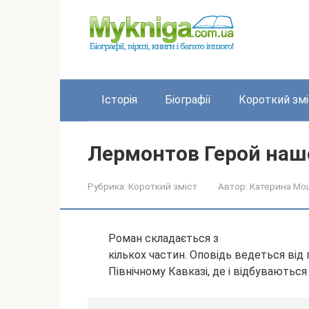
Перейти
до
вмісту
Історія
Біографії
Короткий змі
Лермонтов Герой нашо
Рубрика:
Короткий зміст
Автор:
Катерина Мо
Роман складається з
кількох частин. Оповідь ведеться від
Північному Кавказі, де і відбуваються 