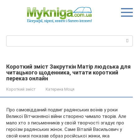
Перейти
до
вмісту
Пошук:
Короткий зміст Закруткін Матір людська для
читацького щоденника, читати короткий
переказ онлайн
Короткий зміст
Катерина Моця
Про самовідданий подвиг радянських воїнів у роки
Великої Вітчизняної війни створено чимало творів. Але
мало хто з письменників у своїй творчості згадує про
героїзм радянських жінок. Саме Віталій Васильович у
своїй книзі показав образ російської жінки, яка