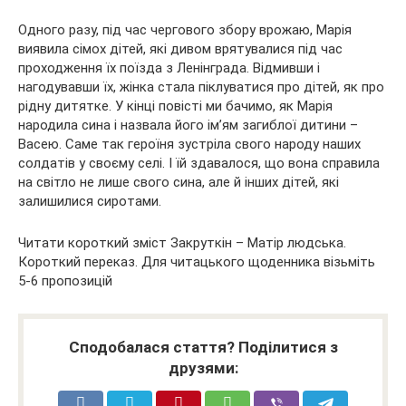
Одного разу, під час чергового збору врожаю, Марія
виявила сімох дітей, які дивом врятувалися під час
проходження їх поїзда з Ленінграда. Відмивши і
нагодувавши їх, жінка стала піклуватися про дітей, як про
рідну дитятке. У кінці повісті ми бачимо, як Марія
народила сина і назвала його ім’ям загиблої дитини –
Васею. Саме так героїня зустріла свого народу наших
солдатів у своєму селі. І їй здавалося, що вона справила
на світло не лише свого сина, але й інших дітей, які
залишилися сиротами.
Читати короткий зміст Закруткін – Матір людська.
Короткий переказ. Для читацького щоденника візьміть
5-6 пропозицій
Сподобалася стаття? Поділитися з
друзями: