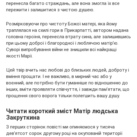
перенесла
багато страждань, але вона змогла їх все
пережити і залишитися з чистою душею.
Розмірковуючи про чистоту Божої матері, яка йому
траплялася на схилі гори в Прикарпатті, автором надана
головна героїня, перенесла втрату сина, але залишившись
при цьому доброї і благородної і люблячою матір’ю.
Суворі випробування війни не знищили всі найкращі
якості Марії.
Цей твір вчить нас любові до близьких людей, доброту і
вміння прощати. І не важливо, в мирний час або у
воєнний, але потрібно бути гуманніше по відношенню до
інших, вміти проявляти співчуття, і завжди пам’ятати, що
прощення свого ворога тільки полегшить вашу душу.
Читати короткий зміст Матір людська
Закруткина
З перших сторінок повісті ми опиняємося у тисяча
дев’ятсот сорок другому році на окупованій території