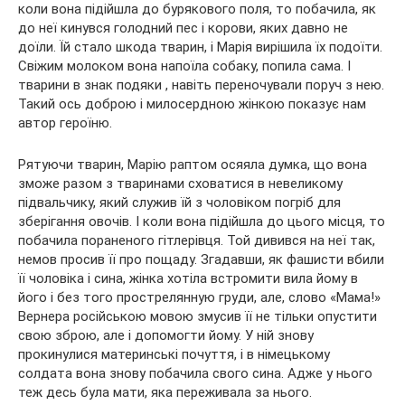
коли вона підійшла до бурякового поля, то побачила, як
до неї кинувся голодний пес і корови, яких давно не
доїли. Їй стало шкода тварин, і Марія вирішила їх подоїти.
Свіжим молоком вона напоїла собаку, попила сама. І
тварини в знак подяки , навіть переночували поруч з нею.
Такий ось доброю і милосердною жінкою показує нам
автор героїню.
Рятуючи тварин, Марію раптом осяяла думка, що вона
зможе разом з тваринами сховатися в невеликому
підвальчику, який служив їй з чоловіком погріб для
зберігання овочів. І коли вона підійшла до цього місця, то
побачила пораненого гітлерівця. Той дивився на неї так,
немов просив її про пощаду. Згадавши, як фашисти вбили
її чоловіка і сина, жінка хотіла встромити вила йому в
його і без того прострелянную груди, але, слово «Мама!»
Вернера російською мовою змусив її не тільки опустити
свою зброю, але і допомогти йому. У ній знову
прокинулися материнські почуття, і в німецькому
солдата вона знову побачила свого сина. Адже у нього
теж десь була мати, яка переживала за нього.