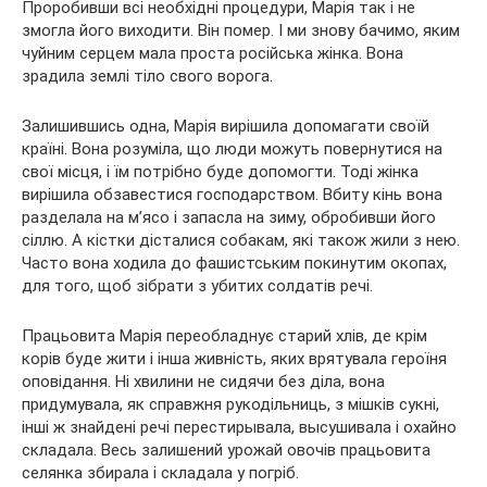
Проробивши всі необхідні процедури, Марія так і не
змогла його виходити. Він помер. І ми знову бачимо, яким
чуйним серцем мала проста російська жінка. Вона
зрадила землі тіло свого ворога.
Залишившись одна, Марія вирішила допомагати своїй
країні. Вона розуміла, що люди можуть повернутися на
свої місця, і їм потрібно буде допомогти. Тоді жінка
вирішила обзавестися господарством. Вбиту кінь вона
разделала на м’ясо і запасла на зиму, обробивши його
сіллю. А кістки дісталися собакам, які також жили з нею.
Часто вона ходила до фашистським покинутим окопах,
для того, щоб зібрати з убитих солдатів речі.
Працьовита Марія переобладнує старий хлів, де крім
корів буде жити і інша живність, яких врятувала героїня
оповідання. Ні хвилини не сидячи без діла, вона
придумувала, як справжня рукодільниць, з мішків сукні,
інші ж знайдені речі перестирывала, высушивала і охайно
складала. Весь залишений урожай овочів працьовита
селянка збирала і складала у погріб.