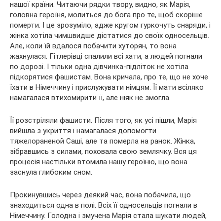
нашої країни. Читаючи рядки твору, видно, як Марія,
головна героїня, молиться до бога про те, щоб скоріше
померти. І це зрозуміло, адже кругом гуркочуть снаряди, і
жінка хотіла чимшвидше дістатися до своїх односельців.
Але, коли їй вдалося побачити хуторян, то вона
жахнулася. Гітлерівці спалили всі хати, а людей погнали
по дорозі. І тільки одна дівчинка-підліток не хотіла
підкорятися фашистам. Вона кричала, про те, що не хоче
їхати в Німеччину і прислужувати німцям. Її мати всіляко
намагалася втихомирити її, але ніяк не змогла.
Її розстріляли фашисти. Після того, як усі пішли, Марія
вийшла з укриття і намагалася допомогти
тяжелораненой Саші, але та померла на ранок. Жінка,
зібравшись з силами, поховала свою землячку. Вся ця
процесія настільки втомила нашу героїню, що вона
заснула глибоким сном.
Прокинувшись через деякий час, вона побачила, що
знаходиться одна в полі. Всіх її односельців погнали в
Німеччину. Голодна і змучена Марія стала шукати людей,