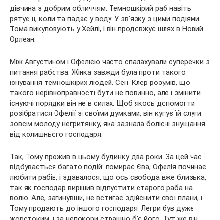
дівчина з добрим обличчям. Темношкірий раб навіть
рятує її, коли та падає у воду. У зв’язку з цими подіями
Тома викуповують у Хейлі, і він продовжує шлях в Новий
Орлеан.
Між Августином і Офелією часто спалахували суперечки з
питання рабства. Жінка завжди була проти такого
існування темношкірих людей. Сен-Клер розумів, що
такого нерівноправності бути не повинно, але і змінити
існуючі порядки він не в силах. Щоб якось допомогти
розібратися Офелії зі своїми думками, він купує їй слуги
зовсім молоду негритянку, яка зазнала болісні знущання
від колишнього господаря.
Так, Тому прожив в цьому будинку два роки. За цей час
відбувається багато подій: помирає Єва, Офелія починає
любити рабів, і здавалося, що ось свобода вже близька,
так як господар вирішив відпустити старого раба на
волю. Але, загинувши, не встигає здійснити свої плани, і
Тому продають до іншого господаря. Легри був дуже
жорстоким, і за непокори страшно б’є його. Тут же він