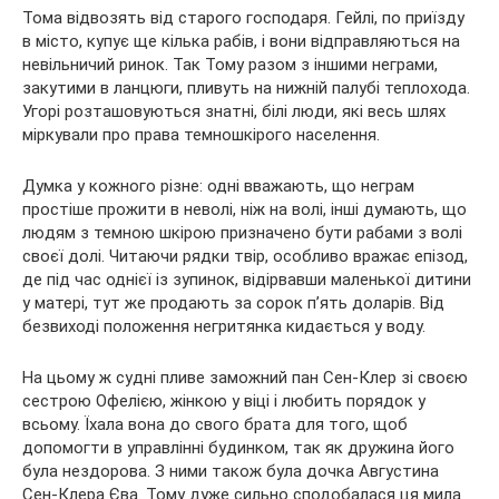
Тома відвозять від старого господаря. Гейлі, по приїзду
в місто, купує ще кілька рабів, і вони відправляються на
невільничий ринок. Так Тому разом з іншими неграми,
закутими в ланцюги, пливуть на нижній палубі теплохода.
Угорі розташовуються знатні, білі люди, які весь шлях
міркували про права темношкірого населення.
Думка у кожного різне: одні вважають, що неграм
простіше прожити в неволі, ніж на волі, інші думають, що
людям з темною шкірою призначено бути рабами з волі
своєї долі. Читаючи рядки твір, особливо вражає епізод,
де під час однієї із зупинок, відірвавши маленької дитини
у матері, тут же продають за сорок п’ять доларів. Від
безвиході положення негритянка кидається у воду.
На цьому ж судні пливе заможний пан Сен-Клер зі своєю
сестрою Офелією, жінкою у віці і любить порядок у
всьому. Їхала вона до свого брата для того, щоб
допомогти в управлінні будинком, так як дружина його
була нездорова. З ними також була дочка Августина
Сен-Клера Єва. Тому дуже сильно сподобалася ця мила