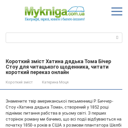
Перейти
до
вмісту
Пошук:
Короткий зміст Хатина дядька Тома Бічер
Стоу для читацького щоденника, читати
короткий переказ онлайн
Короткий зміст
Катерина Моця
Знамените твір американської письменниці Р. Биччер-
Стоу «Хатина дядька Тома», створений у 1852 році
піднімає питання рабства в усьому світі. З перших
сторінок роману ми бачимо, що всі події відбуваються на
початку 1850-х років в США з розмови плантатора Шелбі