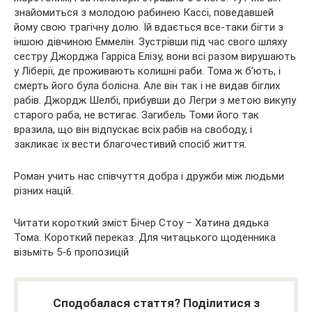
знайомиться з молодою рабинею Кассі, поведавшей
йому свою трагічну долю. Їй вдається все-таки бігти з
іншою дівчиною Еммелін. Зустрівши під час свого шляху
сестру Джорджа Гарріса Елізу, вони всі разом вирушають
у Ліберії, де проживають колишні раби. Тома ж б’ють, і
смерть його була болісна. Але він так і не видав біглих
рабів. Джордж Шелбі, прибувши до Легри з метою викупу
старого раба, не встигає. Загибель Томи його так
вразила, що він відпускає всіх рабів на свободу, і
закликає їх вести благочестивий спосіб життя.
Роман учить нас співчуття добра і дружби між людьми
різних націй.
Читати короткий зміст Бічер Стоу – Хатина дядька
Тома. Короткий переказ. Для читацького щоденника
візьміть 5-6 пропозицій
Сподобалася стаття? Поділитися з