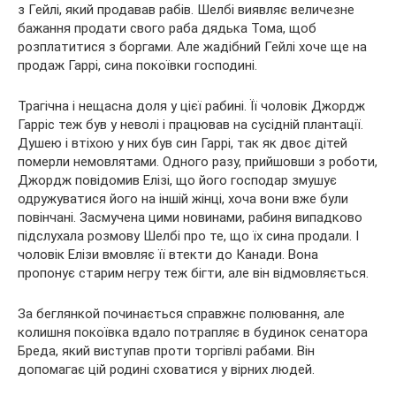
з Гейлі, який
продавав рабів. Шелбі виявляє величезне
бажання продати свого раба дядька Тома, щоб
розплатитися з боргами. Але жадібний Гейлі хоче ще на
продаж Гаррі, сина покоївки господині.
Трагічна і нещасна доля у цієї рабині. Її чоловік Джордж
Гарріс теж був у неволі і працював на сусідній плантації.
Душею і втіхою у них був син Гаррі, так як двоє дітей
померли немовлятами. Одного разу, прийшовши з роботи,
Джордж повідомив Елізі, що його господар змушує
одружуватися його на іншій жінці, хоча вони вже були
повінчані. Засмучена цими новинами, рабиня випадково
підслухала розмову Шелбі про те, що їх сина продали. І
чоловік Елізи вмовляє її втекти до Канади. Вона
пропонує старим негру теж бігти, але він відмовляється.
За беглянкой починається справжнє полювання, але
колишня покоївка вдало потрапляє в будинок сенатора
Бреда, який виступав проти торгівлі рабами. Він
допомагає цій родині сховатися у вірних людей.