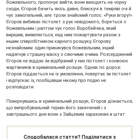
божевільного, пропонує вийти, вони виходять на чорну
сходи, Єгоров бачить якісь дивні, блискучі в темряві очі й
чує замогильний, але трохи знайомий голос: «Руки вгору!»
Єгоров вибиває пістолет з рук невідомого, бореться з
божевільним і раптом чує голос Воробейчіка, який
вирішив, виявляється, над ним пожартувати разом з
іншим співробітником карного розшуку, Єгорову
незнайомим: один прикинувся божевільним, інший
надягнув страшну маску з сяючими очима. Розсерджений
Єгоров не віддає їм відібраний у них пістолет і конвоює
жартівників в кримінальний розшук. Однак по дорозі
Єгоров піддається на їх умовляння, повертає їм пістолет
і відпускає їх, пообіцявши нікому про подію не
розповідати.
Повернувшись в кримінальний розшук, Єгоров дізнається,
що випробувальний термін його закінчений і з
завтрашнього дня вони з Зайцевим зараховані в штат.
Сподобалася стаття? Поділитися з