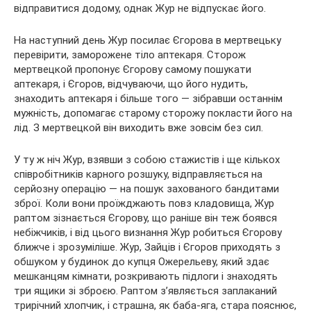
відправитися додому, однак Жур не відпускає його.
На наступний день Жур посилає Єгорова в мертвецьку
перевірити, заморожене тіло аптекаря. Сторож
мертвецкой пропонує Єгорову самому пошукати
аптекаря, і Єгоров, відчуваючи, що його нудить,
знаходить аптекаря і більше того — зібравши останнім
мужність, допомагає старому сторожу покласти його на
лід. З мертвецкой він виходить вже зовсім без сил.
У ту ж ніч Жур, взявши з собою стажистів і ще кількох
співробітників карного розшуку, відправляється на
серйозну операцію — на пошук захованого бандитами
зброї. Коли вони проїжджають повз кладовища, Жур
раптом зізнається Єгорову, що раніше він теж боявся
небіжчиків, і від цього визнання Жур робиться Єгорову
ближче і зрозуміліше. Жур, Зайців і Єгоров приходять з
обшуком у будинок до купця Ожерельеву, який здає
мешканцям кімнати, розкривають підлоги і знаходять
три ящики зі зброєю. Раптом з’являється заплаканий
трирічний хлопчик, і страшна, як баба-яга, стара пояснює,