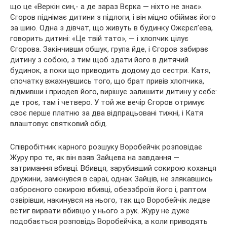
що це «Веркін син,- а де зараз Вєрка — ніхто не знає».
Єгоров піднімає дитини з підлоги, і він міцно обіймає його
за шию. Одна з дівчат, що живуть в будинку Ожєрєл’ева,
говорить дитині: «Це твій тато», — і хлопчик цілує
Єгорова. Закінчивши обшук, група йде, і Єгоров забирає
дитину з собою, з тим щоб здати його в дитячий
будинок, а поки що приводить додому до сестри. Катя,
спочатку вжахнувшись того, що брат привів хлопчика,
відмивши і приодев його, вирішує залишити дитину у себе:
де троє, там і четверо. У той же вечір Єгоров отримує
своє перше платню за два відпрацьовані тижні, і Катя
влаштовує святковий обід.
Співробітник карного розшуку Воробейчік розповідає
Журу про те, як він взяв Зайцева на завдання —
затримання вбивці. Вбивця, зарубивший сокирою коханця
дружини, замкнувся в сараї, однак Зайців, не злякавшись
озброєного сокирою вбивці, обеззброїв його і, раптом
озвірівши, накинувся на нього, так що Воробейчік ледве
встиг вирвати вбивцю у нього з рук. Журу не дуже
подобається розповідь Воробейчіка, а коли приводять