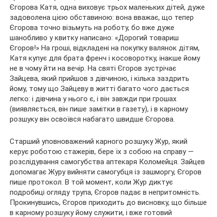
Єгорова Катя, одна виховує трьох маленьких дітей, дуже
задоволена цією обставиною: вона вважає, що тепер
Єгорова точно візьмуть на роботу, бо вже дуже
шанобливо у квитку написано: «Дорогий товариш
Єгоров!» На гроші, відкладені на покупку валянок дітям,
Катя купує для брата френч і косоворотку, інакше йому
не в чому йти на вечір. На святі Єгоров зустрічає
Зайцева, який прийшов з дівчиною, і кілька заздрить
йому, тому що Зайцеву в житті багато чого дається
легко: і дівчина у нього є, і він завжди при грошах
(виявляється, він пише замітки в газету), і в карному
розшуку він освоївся набагато швидше Єгорова.
Старший уповноважений карного розшуку Жур, який
керує роботою стажерів, бере їх з собою на справу —
розслідування самогубства аптекаря Коломейця. Зайцев
допомагає Журу вийняти самогубця із зашморгу, Єгоров
пише протокол. В той момент, коли Жур диктує
подробиці огляду трупа, Єгоров падає в непритомність.
Прокинувшись, Єгоров приходить до висновку, що більше
в карному розшуку йому служити, і вже готовий