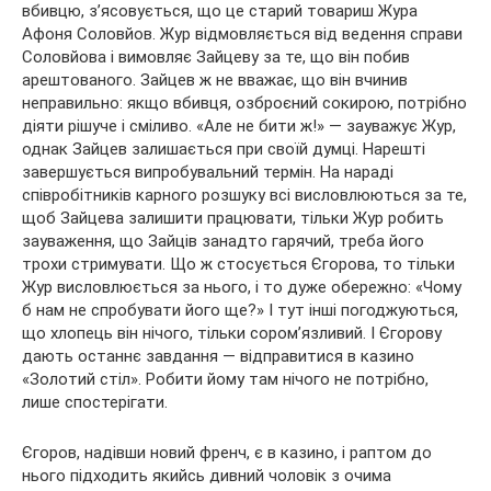
вбивцю, з’ясовується, що це старий товариш Жура
Афоня Соловйов. Жур відмовляється від ведення справи
Соловйова і вимовляє Зайцеву за те, що він побив
арештованого. Зайцев ж не вважає, що він вчинив
неправильно: якщо вбивця, озброєний сокирою, потрібно
діяти рішуче і сміливо. «Але не бити ж!» — зауважує Жур,
однак Зайцев залишається при своїй думці. Нарешті
завершується випробувальний термін. На нараді
співробітників карного розшуку всі висловлюються за те,
щоб Зайцева залишити працювати, тільки Жур робить
зауваження, що Зайців занадто гарячий, треба його
трохи стримувати. Що ж стосується Єгорова, то тільки
Жур висловлюється за нього, і то дуже обережно: «Чому
б нам не спробувати його ще?» І тут інші погоджуються,
що хлопець він нічого, тільки сором’язливий. І Єгорову
дають останнє завдання — відправитися в казино
«Золотий стіл». Робити йому там нічого не потрібно,
лише спостерігати.
Єгоров, надівши новий френч, є в казино, і раптом до
нього підходить якийсь дивний чоловік з очима