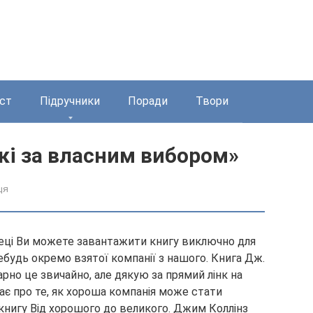
ст
Підручники
Поради
Твори
кі за власним вибором»
ця
отеці Ви можете завантажити книгу виключно для
ебудь окремо взятої компанії з нашого. Книга Дж.
егарно це звичайно, але дякую за прямий лінк на
ає про те, як хороша компанія може стати
нигу Від хорошого до великого. Джим Коллінз