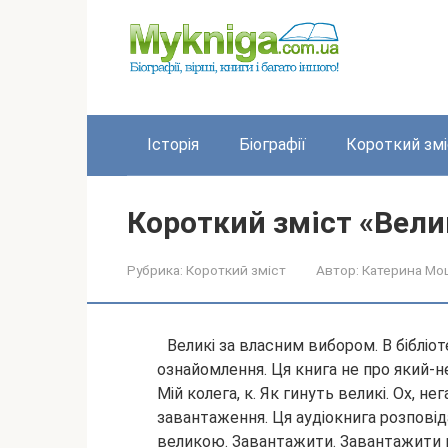
Перейти
до
вмісту
Історія
Біографії
Короткий змі
Короткий зміст «Вели
Рубрика:
Короткий зміст
Автор:
Катерина Мо
Великі за власним вибором. В біблі
ознайомлення. Ця книга не про який-н
Мій колега, к. Як гинуть великі. Ох, н
завантаження. Ця
аудіокнига розповід
великою. Завантажити. Завантажити к