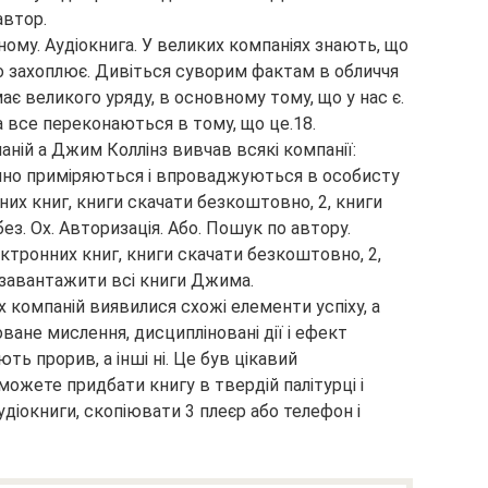
автор.
бному. Аудіокнига. У великих компаніях знають, що
но захоплює. Дивіться суворим фактам в обличчя
має великого уряду, в основному тому, що у нас є.
а все переконаються в тому, що це.18.
аній а Джим Коллінз вивчав всякі компанії:
Відмінно приміряються і впроваджуються в особисту
них книг, книги скачати безкоштовно, 2, книги
з. Ох. Авторизація. Або. Пошук по автору.
ктронних книг, книги скачати безкоштовно, 2,
 завантажити всі книги Джима.
их компаній виявилися схожі елементи успіху, а
ване мислення, дисципліновані дії і ефект
ть прорив, а інші ні. Це був цікавий
можете придбати книгу в твердій палітурці і
удіокниги, скопіювати 3 плеєр або телефон і