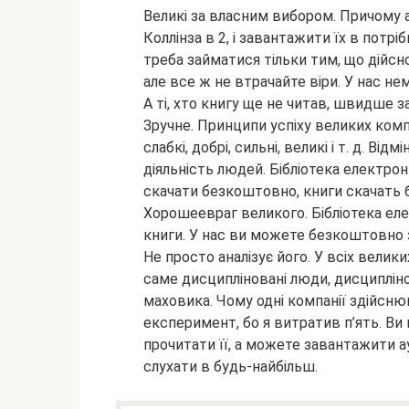
Великі за власним вибором. Причому 
Коллінза в 2, і завантажити їх в потрі
треба займатися тільки тим, що дійс
але все ж не втрачайте віри. У нас не
А ті, хто книгу ще не читав, швидше з
Зручне. Принципи успіху великих комп
слабкі, добрі, сильні, великі і т. д. 
діяльність людей. Бібліотека електрон
скачати безкоштовно, книги скачать бе
Хорошеевраг великого. Бібліотека еле
книги. У нас ви можете безкоштовно
Не просто аналізує його. У всіх велик
саме дисципліновані люди, дисципліно
маховика. Чому одні компанії здійснюю
експеримент, бо я витратив п’ять. Ви 
прочитати її, а можете завантажити а
слухати в будь-найбільш.