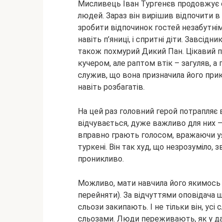
Мисливець Іван Тургенєв продовжує с
людей. Зараз він вирішив відпочити в тр
зробити відпочинок гостей незабутні
навіть п’яниці, і спритні діти. Завсід
також похмурий Дикий Пан. Цікавий 
кучером, але раптом втік – загуляв, а 
служив, що вона призначила його прика
навіть розбагатів.
На цей раз головний герой потрапляє в
відчувається, дуже важливо для них – 
вправно грають голосом, вражаючи уя
туркені. Він так худ, що незрозуміло, 
проникливо.
Можливо, мати навчила його якимось ос
перейняти). За відчуттями оповідача щ
сльози закипають. І не тільки він, усі
сльозами. Люди переживають, як у да