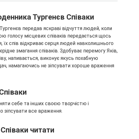
денника Тургенєв Співаки
Тургенєв передав яскраві відчуття людей, коли
лою голосу місцевих співаків передається щось
, їх спів
відкриває серця людей навколишнього
єрідне змагання співаків. Здобуває перемогу Яків,
піву, напивається, виконує якусь похабную
дач, намагаючись не зіпсувати хороше враження
Співаки
няти себе та інших своєю творчістю і
ко зіпсувати все враження.
 Співаки читати