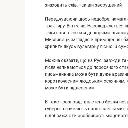
знаходить слів, так він зворушений.
Передчуваючи щось недобре, намагаюч
трактиру. Він гуляє. Насолоджується пі
таки повертається до корчми, звідки
Мисливець заглядає в приміщення і ба
хрипить якусь вульгарну пісню. З сумо
Можна сказати, що на Русі завжди так
після напиваються до поросячого ста
письменника може бути дуже вразлив
короткочасним людським осяянням, м
може бути піднесеним.
В текст розповіді вплетено безліч не
губернії називають очі «гляделками», в
відображають особливості місцевого 