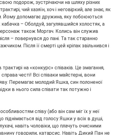
вою подорож, зустрічаючи на шляху різних
актирі, чий хазяїн, хоч і неговіркий, але знає, як
м. Йому допомагає дружина, яку побоюються
ник кабачка – Оболдуй, загулявшийся холостяк, а
персонаж також Моргач. Колись він служив
після – повернувся до пані. Та так старанно
жчиком. Після її смерті цей кріпак звільнився і
 трактирі на «конкурс» співаків. Це змагання,
справа честі! Всі співаки майстерні, вони
ву. Перемагає молодий Яшка, син полоненої
звідки в нього сила співати так потужно і
обливостям співу (або він сам міг їх у неї
о піднімається від голосу Яшки у всіх в душі,
 слухачі, навіть чоловіки, що плачуть очисними
внину говорили, катарсис. Навіть Дикий Пан не