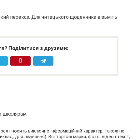
ткий переказ. Для читацького щоденника візьміть
я? Поділитися з друзями:
та школярам
ерел і носить виключно інформаційний характер, також не
ад, для лікування). Всі торгові марки, фото, відео і текст,