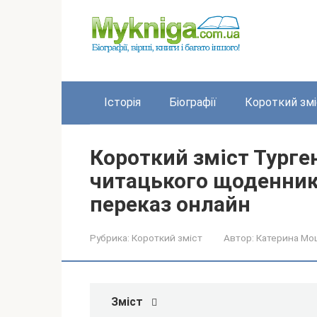
Перейти
до
вмісту
Історія
Біографії
Короткий змі
Короткий зміст Турге
читацького щоденник
переказ онлайн
Рубрика:
Короткий зміст
Автор:
Катерина Мо
Зміст