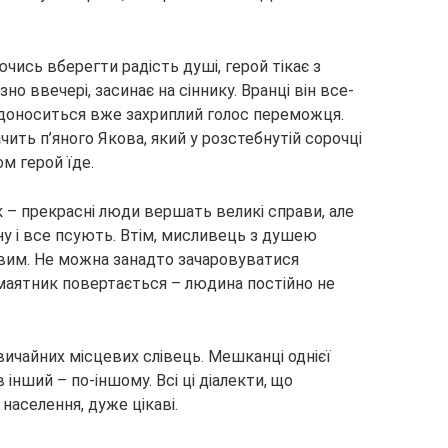
ись вберегти радість душі, герой тікає з
зно ввечері, засинає на сіннику. Вранці він все-
 доноситься вже захриплий голос переможця.
чить п’яного Якова, який у розстебнутій сорочці
м герой їде.
 – прекрасні люди вершать великі справи, але
ну і все псують. Втім, мисливець з душею
им. Не можна занадто зачаровуватися
аятник повертається – людина постійно не
звичайних місцевих слівець. Мешканці однієї
 інший – по-іншому. Всі ці діалекти, що
населення, дуже цікаві.