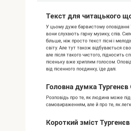
Текст для читацького що
У цьому дуже барвистому оповіданні 
вони слухають гарну музику, спів. Си
більше, ніж просто текст пісні і мелодія
світу. Але тут також відбувається сво
але після такого чистого, підносить с
пісеньку вже хриплим голосом. Опові
від пісенного поєдинку, їде далі.
Головна думка Тургенєв 
Розповідь про те, як людина може під
самовираженням, але й про те, як лег
Короткий зміст Тургенєв