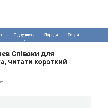
ст
Підручники
Поради
Твори
нєв Співаки для
а, читати короткий
ця