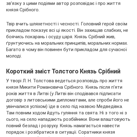
зв’язку з цими
подіями автор розповідає і про життя
князя Срібного.
Твір вчить шляхетності і чесності. Головний герой своїм
прикладом показує всі ці якості. Він захищав слабких, не
боячись покарань і осуду царя. Князь Срібний жив,
ґрунтуючись на моральних принципів, моральних нормах.
Багато в чому він повинен бути прикладом для сучасної
молоді.
Короткий зміст Толстого Князь Срібний
У творі Л. Н. Толстова ведеться розповідь про життя
князя Микити Романовича Срібного. Князь після п’яти
років життя в Литві (у Литві він сподівався підписати
договір з литовськими дипломатами, але спроби його не
увінчалися успіхом) їде в село під назвою Медведівка.
Там повним ходом йдуть гуляння та свята. Ні з того ні з
сього, на село нападають розбійники. Вони влаштовують
повний безлад і розруху. Князь намагається навести
порядок і розібратися в ситуації. Соратники князя