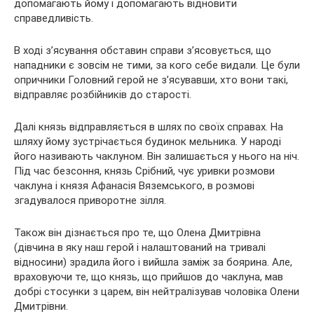
допомагають йому і допомагають відновити
справедливість.
В ході з’ясування обставин справи з’ясовується, що
нападники є зовсім не тими, за кого себе видали. Це були
опричники Головний герой не з’ясувавши, хто вони такі,
відправляє розбійників до старості.
Далі князь відправляється в шлях по своїх справах. На
шляху йому зустрічається будинок мельника. У народі
його називають чаклуном. Він залишається у нього на ніч.
Під час безсоння, князь Срібний, чує уривки розмови
чаклуна і князя Афанасія Вяземського, в розмові
згадувалося приворотне зілля.
Також він дізнається про те, що Олена Дмитрівна
(дівчина в яку наш герой і налаштований на тривалі
відносини) зрадила його і вийшла заміж за боярина. Але,
враховуючи те, що князь, що прийшов до чаклуна, мав
добрі стосунки з царем, він нейтралізував чоловіка Олени
Дмитрівни.