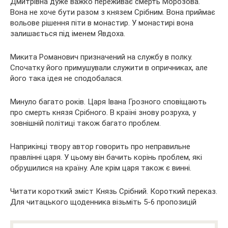
Дмитрівна дуже важко переживає смерть Морозова.
Вона не хоче бути разом з князем Срібним. Вона приймає
вольове рішення піти в монастир. У монастирі вона
залишається під іменем Явдоха.
Микита Романович призначений на службу в полку.
Спочатку його примушували служити в опричниках, але
його така ідея не сподобалася.
Минуло багато років. Царя Івана Грозного сповіщають
про смерть князя Срібного. В країні знову розруха, у
зовнішній політиці також багато проблем.
Наприкінці твору автор говорить про неправильне
правлінні царя. У цьому він бачить корінь проблем, які
обрушилися на країну. Але крім царя також є винні.
Читати короткий зміст Князь Срібний. Короткий переказ.
Для читацького щоденника візьміть 5-6 пропозицій