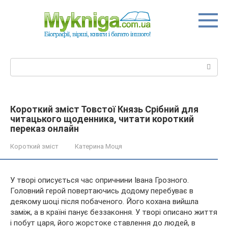
Перейти
до
вмісту
Пошук:
Короткий зміст Товстої Князь Срібний для
читацького щоденника, читати короткий
переказ онлайн
Короткий зміст
Катерина Моця
У творі описується час опричнини Івана Грозного.
Головний герой повертаючись додому перебуває в
деякому шоці після побаченого. Його кохана вийшла
заміж, а в країні панує беззаконня. У творі описано життя
і побут царя, його жорстоке ставлення до людей, в