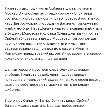
Після всіх цих подій князь Срібний відправляється в
Москву. Він спостерігає страшну розруху. Опричники
розгромили місто, кругом пияцтво і розбій. В місті панує
хаос. Він розмовляє з юродивим Василем. Той каже про
майбутню біду. Передбачене нещастя повинно відбутися
в будинку Морозова (чоловіка Олени Дмитрівни). Князь
Срібний збирається і їде до Морозову. Той розповідає
про причини настільки страшних змін у місті, він
застерігає князя від поїздки до царя, але Микита
Романович налаштований рішуче. Він розмовляє зі своєю
коханою Оленою, а після їде до царя.
Далі автором описується краса Олександрівської
слободи. Пишність оздоблення, чудова природа
приводять в невимовний захват князя. Але серед всього
цього на себе звертають уваги і стоять неподалік
шибениці.
Йде опису бенкету. Під час бенкету князь Срібний
бачить жахливу картину. Цар дає добро князю