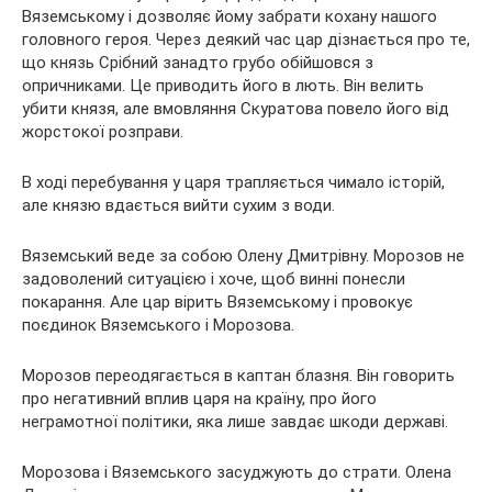
Вяземському і дозволяє йому забрати кохану нашого
головного героя. Через деякий час цар дізнається про те,
що князь Срібний занадто грубо обійшовся з
опричниками. Це приводить його в лють. Він велить
убити князя, але вмовляння Скуратова повело його від
жорстокої розправи.
В ході перебування у царя трапляється чимало історій,
але князю вдається вийти сухим з води.
Вяземський веде за собою Олену Дмитрівну. Морозов не
задоволений ситуацією і хоче, щоб винні понесли
покарання. Але цар вірить Вяземському і провокує
поєдинок Вяземського і Морозова.
Морозов переодягається в каптан блазня. Він говорить
про негативний вплив царя на країну, про його
неграмотної політики, яка лише завдає шкоди державі.
Морозова і Вяземського засуджують до страти. Олена