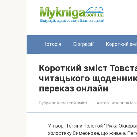
Перейти
до
вмісту
Історія
Біографії
Короткий змі
Короткий зміст Товст
читацького щоденник
переказ онлайн
Рубрика:
Короткий зміст
Автор:
Катерина Мо
У творі Тетяни Толстой “Річка Оккер
холостяку Симеонове, що живе в Петер