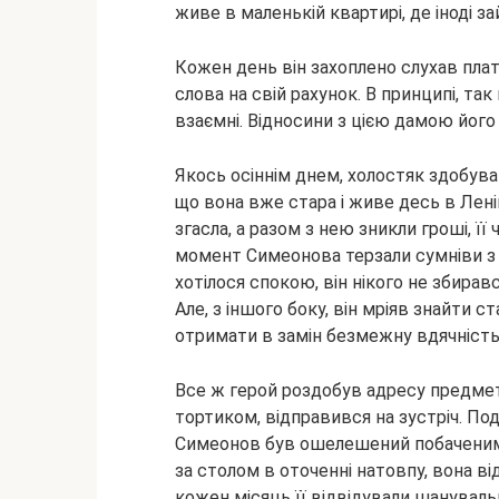
живе в маленькій квартирі, де іноді 
Кожен день він захоплено слухав пла
слова на свій рахунок. В принципі, так
взаємні. Відносини з цією дамою його
Якось осіннім днем, холостяк здобував
що вона вже стара і живе десь в Ленін
згасла, а разом з нею зникли гроші, її
момент Симеонова терзали сумніви з п
хотілося спокою, він нікого не збирав
Але, з іншого боку, він мріяв знайти ста
отримати в замін безмежну вдячність
Все ж герой роздобув адресу предмета
тортиком, відправився на зустріч. По
Симеонов був ошелешений побаченим. 
за столом в оточенні натовпу, вона в
кожен місяць її відвідували шануваль