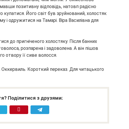
римавши позитивну відповідь, натовп радісно
о купатися. Його світ був зруйнований, холостяк
 і одружитися на Тамарі. Віра Василівна для
ися до пригніченого холостяку. Після банних
волоса, розпарена і задоволена. А він пішов
го отвору її сиве волосся.
а Оккервиль. Короткий переказ. Для читацького
я? Поділитися з друзями: