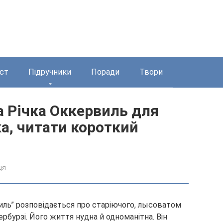
ст
Підручники
Поради
Твори
а Річка Оккервиль для
а, читати короткий
ця
виль” розповідається про старіючого, лысоватом
бурзі. Його життя нудна й одноманітна. Він