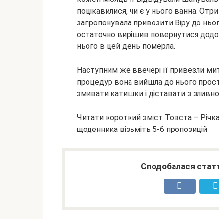
поцікавилися, чи є у нього ванна. От
запропонувала привозити Віру до ньог
остаточно вирішив повернутися додому
нього в цей день померла.
Наступним же ввечері її привезли мит
процедур вона вийшла до нього просто
змивати катишки і діставати з зливно
Читати короткий зміст Товста – Річк
щоденника візьміть 5-6 пропозицій
Сподобалася статт