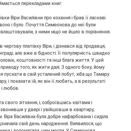
займається перекладами книг.
тівки
Віри Василівни про кохання і брав її ласкаві
 воно і було. Почуття Симеонова до неї були
 влаштовували, з ними ніщо не йшло в порівняння.
 чергову платівку Віри, і дізнався від продавця,
граді, але вже в бідності. Її популярність швидко
 чоловік, коштовності та інші блага життя. У цей
риводу того, як жити далі. З одного боку, йому
ся пускати в свій усталений побут, хіба що Тамару.
ру, і показати їй, як він її любить, а в результаті
 і любов.
 свого зітхання, і, озброївшись квітами і
дзвонивши у двері і увійшовши в квартиру,
Віра Василівна була добре нафарбована і сиділа
ідзначала свій день народження. Виявилося, що
ники і допомагали, чим могли. У Симеонова