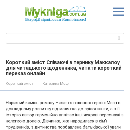
Перейти
до
вмісту
Пошук:
Короткий зміст Співаючі в тернику Маккалоу
для читацького щоденника, читати короткий
переказ онлайн
Короткий зміст
Катерина Моця
Наріжний камінь роману – життя головної героїні Меггі в
докладному розвитку від малятка до зрілої жінки, а в її
історію автор гармонійно вплітає інші яскраві персонажі з
нелегкою долею. Дівчинка, яка народилася в сім’ї
трудівників, з дитинства позбавлена батьківської
уваги