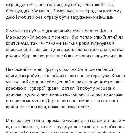
страждаючи через гордині, дурниці, честолюбства,
безглуздих обставин. Роман учить нас радіти кожному
дню і любити без страху бути засудженими іншими.
З моменту публікації красивий роман-епопея Колін
Маккалоу «Співаючі в тернику» був тепло сприйнятий як
критиками, так і читачами, і кілька років лідирував в
списках бестселерів. Досі захоплююча піввікова хроніка
родини Клірі знаходить все більше нових шанувальників.
Незгасний інтерес ґрунтується на багатоманітності
книги, що робить її класикою світової літератури. Кожен
читач знайде для себе цікавий аспект: опис Австралії –
красивою і суворої країни, деталі її побуту, місцевих
звичаїв і культурних цінностей, барвисті описи пейзажів,
історичні моменти Другої світової війни та повоєнної
кризи, питання віри, важкі пошуки щастя.
Манера ґрунтовної промальовування автором деталей –
від зовнішності, характеру і думок героїв до оздоблення
будинку і навколишньої природи – дає стійке відчуття