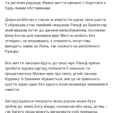
та дитячих радощів. Важке життя навчило її боротися з
будь-якими обставинами.
Доросла Мэгган з такою ж упертістю шукає своє щастя.
Її обранцем стає сімейний священик Ральф де Брикассар,
який вважав потяг до дівчини випробуванням, посланим
йому Богом для перевірки віри. Меггі ж любить без
оглядки і, не впоравшись з спалюють почуттям,
виходить заміж за Люка, так схожого на улюбленого
Ральфа.
Все життя закохані йдуть до своєї мрії: Ральф прагне
зробити чудову кар’єру, побачити її сильною та
процвітаючою; Мэганн мріє про сім’ю, дітей, своєму
будинку. Їх бажання збуваються, але це не приносить
щастя, адже один без одного вони назавжди залишилися
самотні.
Автору вдалося показати, якою різною може бути
любов до землі, Богу, влади, чоловікові або жінці, дітям, –
і як багато люди можуть вигадувати собі перешкод,