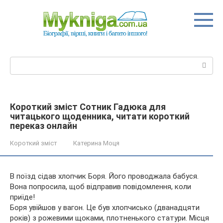
Перейти
до
вмісту
Пошук:
Короткий зміст Сотник Гадюка для
читацького щоденника, читати короткий
переказ онлайн
Короткий зміст
Катерина Моця
В поїзд сідав хлопчик Боря. Його проводжала бабуся.
Вона попросила, щоб відправив повідомлення, коли
приїде!
Боря увійшов у вагон. Це був хлопчисько (дванадцяти
років) з рожевими щоками, плотненького статури. Місця