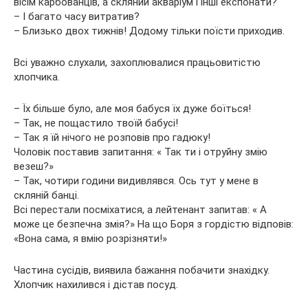
вісім карбованців, а скляний акваріум і інші експонати?
– І багато часу витратив?
– Близько двох тижнів! Додому тільки поїсти приходив.
Всі уважно слухали, захоплювалися працьовитістю
хлопчика.
– Їх більше було, але моя бабуся їх дуже боїться!
– Так, не пощастило твоїй бабусі!
– Так я їй нічого не розповів про гадюку!
Чоловік поставив запитання: « Так ти і отруйну змію
везеш?»
– Так, чотири години видивлявся. Ось тут у мене в
скляній банці.
Всі перестали посміхатися, а лейтенант запитав: « А
може це безпечна змія?» На що Боря з гордістю відповів:
«Вона сама, я вмію розрізняти!»
Частина сусідів, виявила бажання побачити знахідку.
Хлопчик нахилився і дістав посуд.