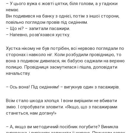
– У цього вужа є жовті цятки, біля голови, а у гадюки
немає.
Він подивився на банку з однієї, потім з іншої сторони,
повільно поглядом провів під сидінням.
– Що ні? – запитали пасажири.
– Напевно, розв’язався хустку.
Хустка нікому не був потрібен, всі нервово поглядали по
сторонах і навколо ніг. Коли розбудили провідницю, то
вона з подивом дивилася, як бабусю саджали на верхню
полицю. Провідниця засмутилася і пішла, доповідати
начальству.
– Ось вона! Під сидінням! – вигукнув один з пасажирів.
Всім стало шкода хлопця. І вони вирішили не вбивати
змію. І спробувати зловити. «Якщо, що з пасажирами
станеться, нам догану!»
– А, якщо ви методичний посібник погубите? Виникла
суперечка, і вирішили залишити її живою. Принесли савок