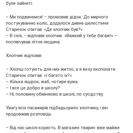
були зайняті.
– Ми подвинемся! – промовив дідок. До
мирного
постукуванню коліс, додалося дивне шелестіння.
Старичок спитав: «Де хлопчик був?»
– В селі, – відповів хлопчик. «Важкий у тебе багаж!» –
поспівчував літня людина.
Хлопчик відповів:
– Хлопці готують для них житло, а я везу експонати.
Старичок спитав: «І багато їх?»
– Кілька ящірок, жаб, чотири вужа.
– І все це добро в школу?
– Ні, половину обміняємо в школі, по сусідству.
Увагу всіх пасажирів підбадьорило хлопчину, і він
продовжив розповідь:
– Від нас школі користь. В магазині тварин: вже майже