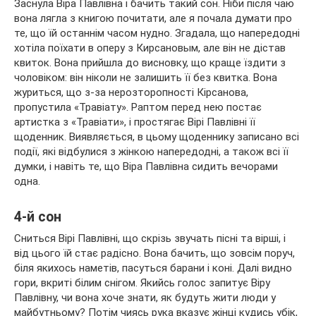
Заснула Віра Павлівна і бачить такий сон. Ніби після чаю
вона лягла з книгою почитати, але я почала думати про
те, що їй останнім часом нудно. Згадала, що напередодні
хотіла поїхати в оперу з Кирсановым, але він не дістав
квиток. Вона прийшла до висновку, що краще їздити з
чоловіком: він ніколи не залишить її без квитка. Вона
журиться, що з-за нерозторопності Кірсанова,
пропустила «Травіату». Раптом перед нею постає
артистка з «Травіати», і простягає Вірі Павлівні її
щоденник. Виявляється, в цьому щоденнику записано всі
події, які відбулися з жінкою напередодні, а також всі її
думки, і навіть те, що Віра Павлівна сидить вечорами
одна.
4-й сон
Сниться Вірі Павлівні, що скрізь звучать пісні та вірші, і
від цього їй стає радісно. Вона бачить, що зовсім поруч,
біля якихось наметів, пасуться барани і коні. Далі видно
гори, вкриті білим снігом. Якийсь голос запитує Віру
Павлівну, чи вона хоче знати, як будуть жити люди у
майбутньому? Потім чиясь рука вказує жінці кудись убік,