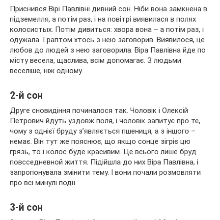
Приснився Вірі Павлівні дивний сон. Ніби вона замкнена в
підземелля, а потім раз, і на повітрі виявилася в полях
колосистых. Потім дивиться: хвора вона – а потім раз, і
одужала. І раптом хтось з нею заговорив. Виявилося, це
любов до людей з нею заговорила. Віра
Павлівна йде по
місту весела, щаслива, всім допомагає. З людьми
веселіше, ніж одному.
2-й сон
Друге сновидіння починалося так. Чоловік і Олексій
Петрович йдуть уздовж поля, і чоловік запитує про те,
чому з однієї бруду з’являється пшениця, а з іншого –
немає. Він тут же пояснює, що якщо сонце зігріє цю
грязь, то і колос буде красивим. Це всього лише бруд
повсседневной життя. Підійшла до них Віра Павлівна, і
запропонувала змінити тему. І вони почали розмовляти
про всі минулі події.
3-й сон