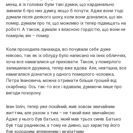
менш, в їх головах були такі думки, що кардинально
змінили б про них думку, якщо б
почути. Адже вони тоді
думали після деякого шоку, коли вони дізналися, що він
помер, думали про те, що можливо їх тепер підвищать на
роботі. А також, думали з власною гордістю, що вони не
померли, він – помер.
Коли проходила панахида, всі почували себе дуже
ніяково, так як їх облуду було написано на їхніх обличчях,
хоча все намагалися це приховати. Також, у померлого
залишилася дружина, тепер вже вдова. Але, невтішна, все
намагалася дізнатися у одного померлого чоловіка,
Петра Івановича, можна отримати більше грошей від
скарбниці. Ось так-то все і вдавали, думаючи лише про
вигоди похорону.
Іван Ілліч, тепер уже покійний, жив зовсім звичайним
життям, але разом з тим – не такий вже звичайною.
Адже у нього був батько, який мав трьох синів. Батько
був тоді радником, а тому не дивно, що характер його
був холодним, впевненим і акуратним.