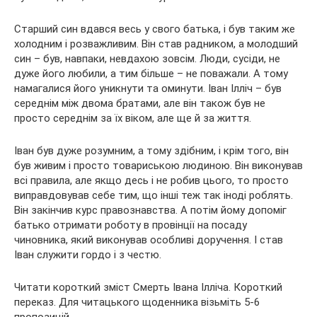
Старший син вдався весь у свого батька, і був таким же
холодним і розважливим. Він став радником, а молодший
син – був, навпаки, невдахою зовсім. Люди, сусіди, не
дуже його любили, а тим більше – не поважали. А тому
намагалися його уникнути та оминути. Іван Ілліч – був
середнім між двома братами, але він також був не
просто середнім за їх віком, але ще й за життя.
Іван був дуже розумним, а тому здібним, і крім того, він
був живим і просто товариською людиною. Він виконував
всі правила, але якщо десь і не робив цього, то просто
виправдовував себе тим, що інші теж так іноді роблять.
Він закінчив курс правознавства. А потім йому допоміг
батько отримати роботу в провінції на посаду
чиновника, який виконував особливі доручення. І став
Іван служити гордо і з честю.
Читати короткий зміст Смерть Івана Ілліча. Короткий
переказ. Для читацького щоденника візьміть 5-6
пропозицій