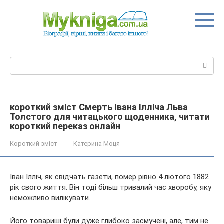
Перейти
до
вмісту
Пошук:
короткий зміст Смерть Івана Ілліча Льва
Толстого для читацького щоденника, читати
короткий переказ онлайн
Короткий зміст
Катерина Моця
Іван Ілліч, як свідчать газети, помер рівно 4 лютого 1882
рік свого життя. Він тоді більш тривалий час хворобу, яку
неможливо вилікувати.
Його товариші були дуже глибоко засмучені, але, тим не