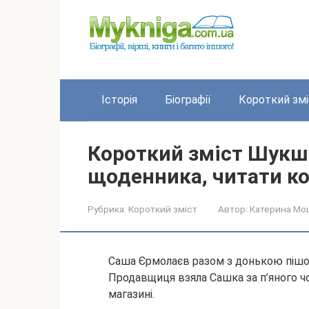
Перейти
до
вмісту
Історія
Біографії
Короткий змі
Короткий зміст Шукш
щоденника, читати к
Рубрика:
Короткий зміст
Автор:
Катерина Мо
Саша Єрмолаєв разом з донькою пішов 
Продавщиця взяла Сашка за п’яного ч
магазині.