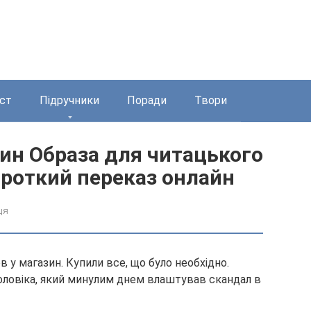
ст
Підручники
Поради
Твори
ин Образа для читацького
ороткий переказ онлайн
ця
у магазин. Купили все, що було необхідно.
оловіка, який минулим днем влаштував скандал в