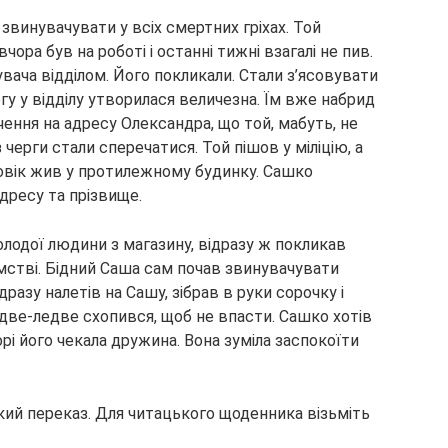
звинувачувати у всіх смертних гріхах. Той
вчора був на роботі і останні тижні взагалі не пив.
ача відділом. Його покликали. Стали з’ясовувати
гу у відділу утворилася величезна. Їм вже набрид
чення на адресу Олександра, що той, мабуть, не
 черги стали сперечатися. Той пішов у міліцію, а
ловік жив у протилежному будинку. Сашко
дресу та прізвище.
лодої людини з магазину, відразу ж покликав
амстві. Бідний Саша сам почав звинувачувати
дразу налетів на Сашу, зібрав в руки сорочку і
ледве-ледве схопився, щоб не впасти. Сашко хотів
орі його чекала дружина. Вона зуміла заспокоїти
кий переказ. Для читацького щоденника візьміть