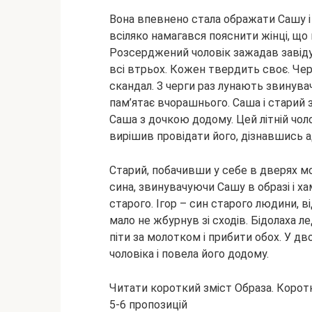
Вона впевнено стала ображати Сашу і 
всіляко намагався
пояснити жінці, що 
Розсерджений чоловік зажадав завідув
всі втрьох. Кожен твердить своє. Чер
скандал. З черги раз лунають звинува
пам’ятає вчорашнього. Саша і старий з
Саша з дочкою додому. Цей літній чо
вирішив провідати його, дізнавшись а
Старий, побачивши у себе в дверях мо
сина, звинувачуючи Сашу в образі і х
старого. Ігор – син старого людини, ві
мало не жбурнув зі сходів. Бідолаха 
піти за молотком і прибити обох. У дв
чоловіка і повела його додому.
Читати короткий зміст Образа. Корот
5-6 пропозицій