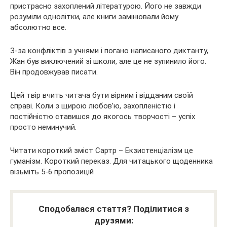
пристрасно захоплений літературою. Його не завжди
розуміли однолітки, але книги замінювали йому
абсолютно все.
З-за конфліктів з учнями і погано написаного диктанту,
Жан був виключений зі школи, але це не зупинило його.
Він продовжував писати.
Цей твір вчить читача бути вірним і відданим своїй
справі. Коли з щирою любов’ю, захопленістю і
постійністю ставишся до якогось творчості – успіх
просто неминучий.
Читати короткий зміст Сартр – Екзистенціалізм це
гуманізм. Короткий переказ. Для читацького щоденника
візьміть 5-6 пропозицій
Сподобалася стаття? Поділитися з
друзями: