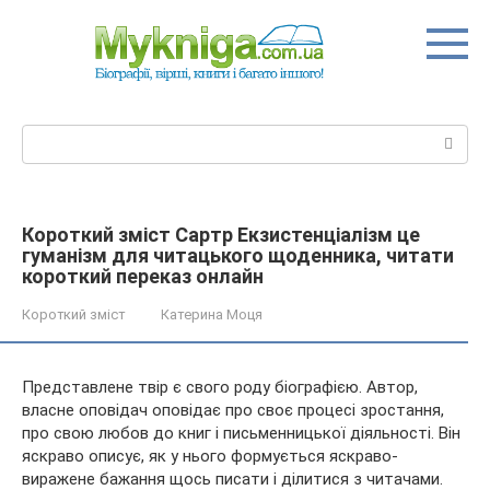
Перейти
до
вмісту
Пошук:
Короткий зміст Сартр Екзистенціалізм це
гуманізм для читацького щоденника, читати
короткий переказ онлайн
Короткий зміст
Катерина Моця
Представлене твір є свого роду біографією. Автор,
власне оповідач оповідає про своє процесі зростання,
про свою любов до книг і письменницької діяльності. Він
яскраво описує, як у нього формується яскраво-
виражене бажання щось писати і ділитися з читачами.