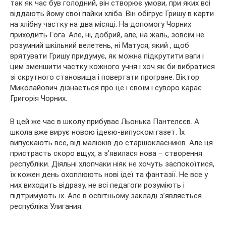
так як час був голодний, він створює умови, при яких всі
віддають йому свої пайки хліба. Він обігрує Гришу в карти
на хлібну частку на два місяці. На допомогу Чорних
приходить Гога. Але, ні, добрий, але, на жаль, зовсім не
розумний шкільний велетень, ні Матуся, який , щоб
врятувати Гришу придумує, як можна підкрутити ваги і
цим зменшити частку кожного учня і хоч як би вибратися
зі скрутного становища і повертати програне. Віктор
Миколайович дізнається про це і своїм і суворо карає
Григорія Чорних.
В цей же час в школу прибуває Льонька Пантелєєв. А
школа вже вирує новою ідеєю-випуском газет. Їх
випускають все, від малюків до старшокласників. Але ця
пристрасть скоро вщух, а з’явилася нова – створення
республіки. Діяльні хлопчаки ніяк не хочуть заспокоїтися,
їх кожен день охоплюють нові ідеї та фантазії. Не все у
них виходить відразу, не всі педагоги розуміють і
підтримують їх. Але в освітньому закладі з’являється
республіка Улигания.