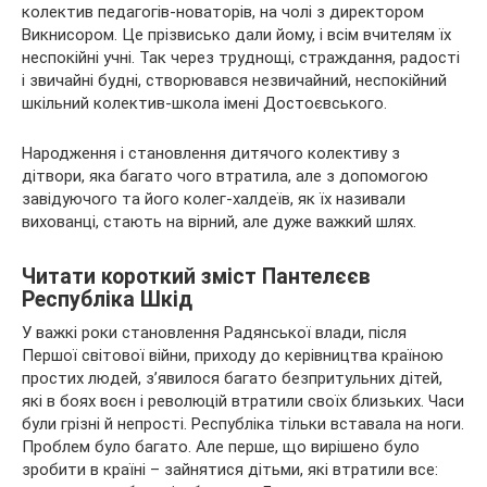
колектив педагогів-новаторів, на чолі з директором
Викнисором. Це прізвисько дали йому, і всім вчителям їх
неспокійні учні. Так через труднощі, страждання, радості
і звичайні будні, створювався незвичайний, неспокійний
шкільний колектив-школа імені Достоєвського.
Народження і становлення дитячого колективу з
дітвори, яка багато чого втратила, але з допомогою
завідуючого та його колег-халдеїв, як їх називали
вихованці, стають на вірний, але дуже важкий шлях.
Читати короткий зміст Пантелєєв
Республіка Шкід
У важкі роки становлення Радянської влади, після
Першої світової війни, приходу до керівництва країною
простих людей, з’явилося багато безпритульних дітей,
які в боях воєн і революцій втратили своїх близьких. Часи
були грізні й непрості. Республіка тільки вставала на ноги.
Проблем було багато. Але перше, що вирішено було
зробити в країні – зайнятися дітьми, які втратили все: