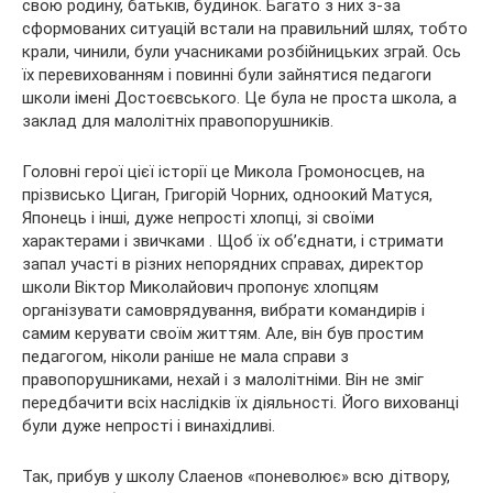
свою родину, батьків, будинок. Багато з них з-за
сформованих ситуацій встали на правильний шлях, тобто
крали, чинили, були учасниками розбійницьких зграй. Ось
їх перевихованням і повинні були зайнятися педагоги
школи імені Достоєвського. Це була не проста школа, а
заклад для малолітніх правопорушників.
Головні герої цієї історії це Микола Громоносцев, на
прізвисько Циган, Григорій Чорних, одноокий Матуся,
Японець і інші, дуже непрості хлопці, зі своїми
характерами і звичками . Щоб їх об’єднати, і стримати
запал участі в різних непорядних справах, директор
школи Віктор Миколайович пропонує хлопцям
організувати самоврядування, вибрати командирів і
самим керувати своїм життям. Але, він був простим
педагогом, ніколи раніше не мала справи з
правопорушниками, нехай і з малолітніми. Він не зміг
передбачити всіх наслідків їх діяльності. Його вихованці
були дуже непрості і винахідливі.
Так, прибув у школу Слаенов «поневолює» всю дітвору,