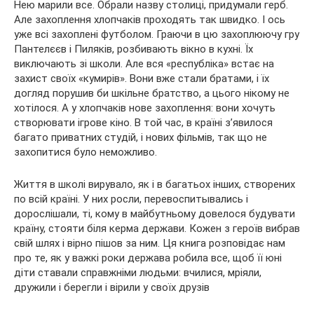
Нею марили все. Обрали назву столиці, придумали герб.
Але захоплення хлопчаків проходять так швидко. І ось
уже всі захоплені футболом. Граючи в цю захоплюючу гру
Пантелєєв і Пиляків, розбивають вікно в кухні. Їх
виключають зі школи. Але вся «республіка» встає на
захист своїх «кумирів». Вони вже стали братами, і їх
догляд порушив би шкільне братство, а цього нікому не
хотілося. А у хлопчаків нове захоплення: вони хочуть
створювати ігрове кіно. В той час, в країні з’явилося
багато приватних студій, і нових фільмів, так що не
захопитися було неможливо.
Життя в школі вирувало, як і в багатьох інших, створених
по всій країні. У них росли, перевоспитывались і
дорослішали, ті, кому в майбутньому довелося будувати
країну, стояти біля керма держави. Кожен з героїв вибрав
свій шлях і вірно пішов за ним. Ця книга розповідає нам
про те, як у важкі роки держава робила все, щоб її юні
діти ставали справжніми людьми: вчилися, мріяли,
дружили і берегли і вірили у своїх друзів