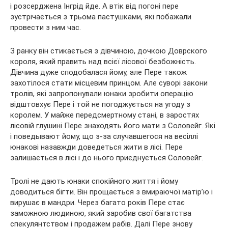
і розсерджена Інгрід йде. А втік від погоні пере
зустрічається з трьома пастушками, які побажали
провести з ним час.
З ранку він стикається з дівчиною, дочкою Доврского
короля, який править над всієї лісової безбожність.
Дівчина дуже сподобалася йому, але Пере також
захотілося стати місцевим принцом. Але суворі закони
тролів, які запропонували юнаки зробити операцію
відштовхує Пере і той не погоджується на угоду з
королем. У майже передсмертному стані, в заростях
лісовій глушині Пере знаходять його мати з Соловейг. Які
і поведывают йому, що з-за случавшегося на весіллі
юнакові назавжди доведеться жити в лісі. Пере
залишається в лісі і до нього приєднується Соловейг.
Тролі не дають юнаки спокійного життя і йому
доводиться бігти. Він прощається з вмираючої матір’ю і
вирушає в мандри. Через багато років Пере стає
заможною людиною, який заробив свої багатства
спекулянтством і продажем рабів. Далі Пере знову