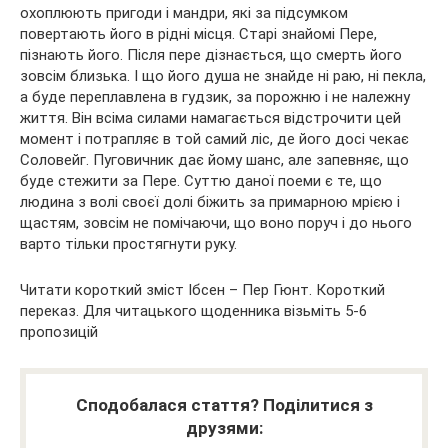
охоплюють пригоди і мандри, які за підсумком
повертають його в рідні місця. Старі знайомі Пере,
пізнають його. Після пере дізнається, що смерть його
зовсім близька. І що його душа не знайде ні раю, ні пекла,
а буде переплавлена в гудзик, за порожню і не належну
життя. Він всіма силами намагається відстрочити цей
момент і потрапляє в той самий ліс, де його досі чекає
Соловейг. Пуговичник дає йому шанс, але запевняє, що
буде стежити за Пере. Суттю даної поеми є те, що
людина з волі своєї долі біжить за примарною мрією і
щастям, зовсім не помічаючи, що воно поруч і до нього
варто тільки простягнути руку.
Читати короткий зміст Ібсен – Пер Гюнт. Короткий
переказ. Для читацького щоденника візьміть 5-6
пропозицій
Сподобалася стаття? Поділитися з
друзями: