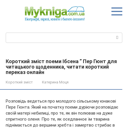
Перейти
до
вмісту
Пошук:
Короткий зміст поеми Ібсена ” Пер Гюнт для
читацького щоденника, читати короткий
переказ онлайн
Короткий зміст
Катерина Моця
Розповідь ведеться про молодого сільському юнакові
Пере Гюнта. Який на початку поеми дуріючи розповідає
своїй матері небилиці, про те, як він полював на дуже
спритного оленя. Про те, як оседланное їм тварина
піднімається до вершини хребта і замертво стрибає в