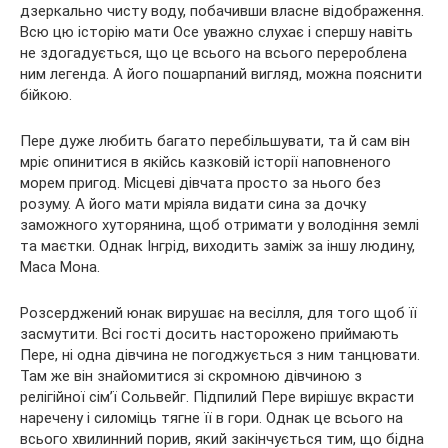
дзеркально
чисту воду, побачивши власне відображення.
Всю цю історію мати Осе уважно слухає і спершу навіть
не здогадується, що це всього на всього перероблена
ним легенда. А його пошарпаний вигляд, можна пояснити
бійкою.
Пере дуже любить багато перебільшувати, та й сам він
мріє опинитися в якійсь казковій історії наповненого
морем пригод. Місцеві дівчата просто за нього без
розуму. А його мати мріяла видати сина за дочку
заможного хуторянина, щоб отримати у володіння землі
та маєтки. Однак Інгрід, виходить заміж за іншу людину,
Маса Мона.
Розсерджений юнак вирушає на весілля, для того щоб її
засмутити. Всі гості досить насторожено приймають
Пере, ні одна дівчина не погоджується з ним танцювати.
Там же він знайомитися зі скромною дівчиною з
релігійної сім’ї Сольвейг. Підпилий Пере вирішує вкрасти
наречену і силоміць тягне її в гори. Однак це всього на
всього хвилинний порив, який закінчується тим, що бідна