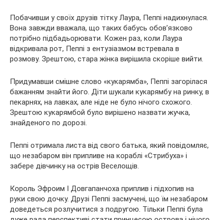
Побачивши у своїх
друзів тітку Лаура, Пеппі надихнулася.
Вона завжди вважала, що таких бабусь обов’язково
потрібно підбадьорювати. Кожен раз, коли Лаура
відкривала рот, Пеппі з ентузіазмом встревала в
розмову. Зрештою, стара жінка вирішила скоріше вийти.
Придумавши смішне слово «кукарямба», Пеппі загорілася
бажанням знайти його. Діти шукали кукарямбу на ринку, в
пекарнях, на лавках, але ніде не було нічого схожого.
Зрештою кукарямбой було вирішено назвати жучка,
знайденого по дорозі.
Пеппі отримала листа від свого батька, який повідомляє,
що незабаром він припливе на кораблі «Стрибуха» і
забере дівчинку на острів Веселощів.
Король Эфроим I Довгапанчоха приплив і підхопив на
руки свою дочку. Друзі Пеппі засмучені, що їм незабаром
доведеться розлучитися з подругою. Тільки Пеппі була
дуже рада перспективі стати принцесою острова і нічого