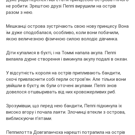
не робити. Зрештою друзі Пеппі вирушили на острів
разом з нею.
Мешканці острова зустрічають свою нову принцесу. Вона
їм дуже сподобалася, особливо, коли вони побачили,
якою величезною фізичною силою володіє дівчинка.
Діти купалися в бухті, і на Томмі напала акула. Пеппі
вилаяла дурне створення і викинула акулу подалі в океан.
У відсутність короля на острів припливають бандити,
охочі привласнити собі перли остров’ян. Але тільки вони
увійшли в бухту, як були оточені акулами. Пеппі знов
довелося отшвыривать від них кровожерливих риб.
Зрозумівши, що перед нею бандити, Пеппі підкинула їх
високо вгору і почала лаяти. Злочинці втекли з острова,
виблискуючи п’ятами.
Пеппилотта Довгапанчоха нарешті потрапила на острів