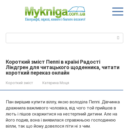
Перейти
до
вмісту
Пошук:
Короткий зміст Пеппі в країні Радості
Ліндгрен для читацького щоденника, читати
короткий переказ онлайн
Короткий зміст
Катерина Моця
Пан вирішив купити віллу, якою володіла Пеппі. Дівчинка
дражнила важливого чоловіка, від чого той прийшов в
лють і пішов скаржитися на нестерпний дитини. Але на
його подив, вона і виявилася справжньою господинею
вілли, так що йому довелося піти ні з чим.