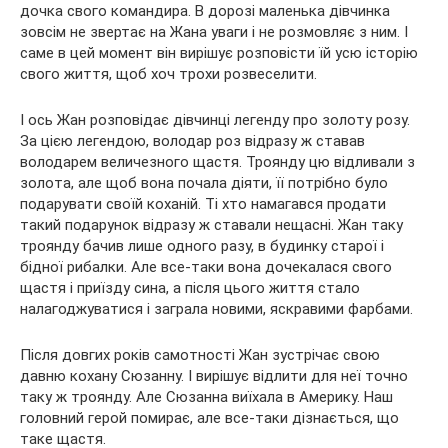
дочка
свого командира. В дорозі маленька дівчинка
зовсім не звертає на Жана уваги і не розмовляє з ним. І
саме в цей момент він вирішує розповісти їй усю історію
свого життя, щоб хоч трохи розвеселити.
І ось Жан розповідає дівчинці легенду про золоту розу.
За цією легендою, володар роз відразу ж ставав
володарем величезного щастя. Троянду цю відливали з
золота, але щоб вона почала діяти, її потрібно було
подарувати своїй коханій. Ті хто намагався продати
такий подарунок відразу ж ставали нещасні. Жан таку
троянду бачив лише одного разу, в будинку старої і
бідної рибалки. Але все-таки вона дочекалася свого
щастя і приїзду сина, а після цього життя стало
налагоджуватися і заграла новими, яскравими фарбами.
Після довгих років самотності Жан зустрічає свою
давню кохану Сюзанну. І вирішує відлити для неї точно
таку ж троянду. Але Сюзанна виїхала в Америку. Наш
головний герой помирає, але все-таки дізнається, що
таке щастя.