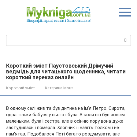
Перейти
до
вмісту
Пошук:
Короткий зміст Паустовський Дрімучий
ведмідь для читацького щоденника, читати
короткий переказ онлайн
Короткий зміст
Катерина Моця
В одному селі жив та був дитина на ім’я Петро. Сирота,
одна тільки бабуся у нього і була. А коли він був зовсім
маленьким, була і сестра, але в осінню пору вона дуже
застудилась і померла. Хлопчик її навіть толком і не
пам’ятав. Подобалося Петі багато роздумувати, але