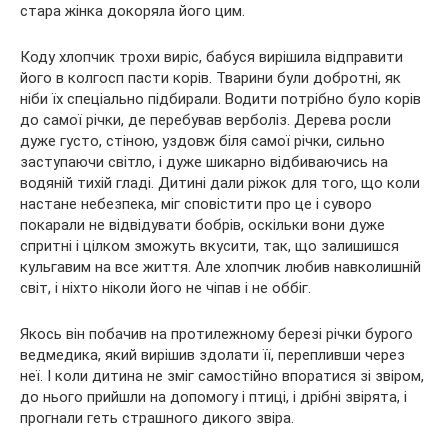
стара
жінка докоряла його цим.
Коду хлопчик трохи виріс, бабуся вирішила відправити
його в колгосп пасти корів. Тварини були добротні, як
ніби їх спеціально підбирали. Водити потрібно було корів
до самої річки, де перебував верболіз. Дерева росли
дуже густо, стіною, уздовж біля самої річки, сильно
заступаючи світло, і дуже шикарно відбиваючись на
водяній тихій гладі. Дитині дали ріжок для того, що коли
настане небезпека, міг сповістити про це і суворо
покарали не відвідувати бобрів, оскільки вони дуже
спритні і цілком зможуть вкусити, так, що залишишся
кульгавим на все життя. Але хлопчик любив навколишній
світ, і ніхто ніколи його не чіпав і не оббіг.
Якось він побачив на протилежному березі річки бурого
ведмедика, який вирішив здолати її, перепливши через
неї. І коли дитина не зміг самостійно впоратися зі звіром,
до нього прийшли на допомогу і птиці, і дрібні звірята, і
прогнали геть страшного дикого звіра.