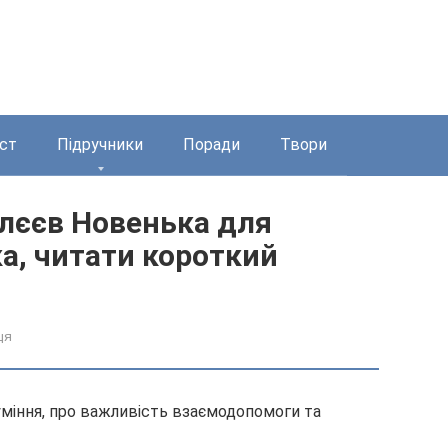
ст
Підручники
Поради
Твори
лєєв Новенька для
а, читати короткий
ця
уміння, про важливість взаємодопомоги та