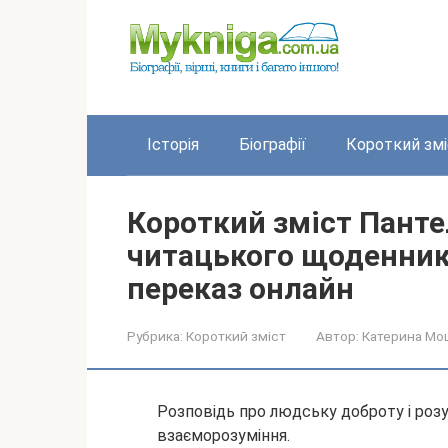
Перейти
до
вмісту
Історія
Біографії
Короткий змі
Короткий зміст Панте
читацького щоденник
переказ онлайн
Рубрика:
Короткий зміст
Автор:
Катерина Мо
Розповідь про людську доброту і роз
взаєморозуміння.