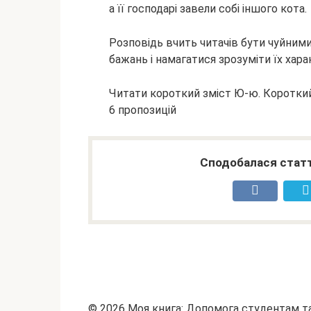
а її господарі завели собі іншого кота.
Розповідь вчить читачів бути чуйними
бажань і намагатися зрозуміти їх хара
Читати короткий зміст Ю-ю. Короткий
6 пропозицій
Сподобалася статт
© 2026 Моя книга: Допомога студентам 