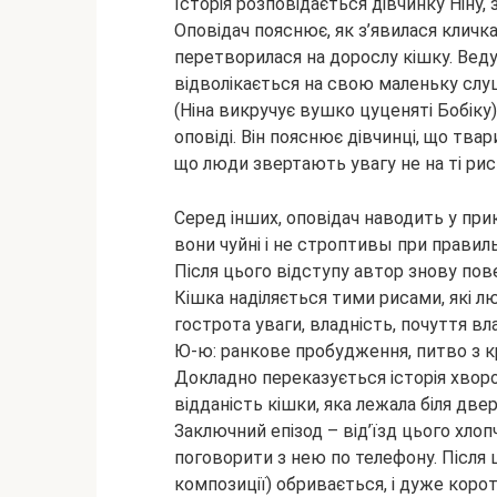
Історія розповідається дівчинку Ніну, 
Оповідач пояснює, як з’явилася кличк
перетворилася на дорослу кішку. Веду
відволікається на свою маленьку слуш
(Ніна викручує вушко цуценяті Бобіку
оповіді. Він пояснює дівчинці, що тва
що люди звертають увагу не на ті риси
Серед інших, оповідач наводить у прикл
вони чуйні і не строптивы при правиль
Після цього відступу автор знову пове
Кішка наділяється тими рисами, які л
гострота уваги, владність, почуття в
Ю-ю: ранкове пробудження, питво з кр
Докладно переказується історія хвороб
відданість кішки, яка лежала біля две
Заключний епізод – від’їзд цього хлоп
поговорити з нею по телефону. Після 
композиції) обривається, і дуже кор