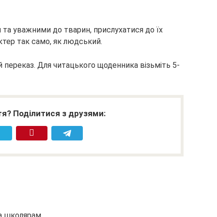
 та уважними до тварин, прислухатися до їх
ктер так само, як людський.
 переказ. Для читацького щоденника візьміть 5-
я? Поділитися з друзями:
та школярам