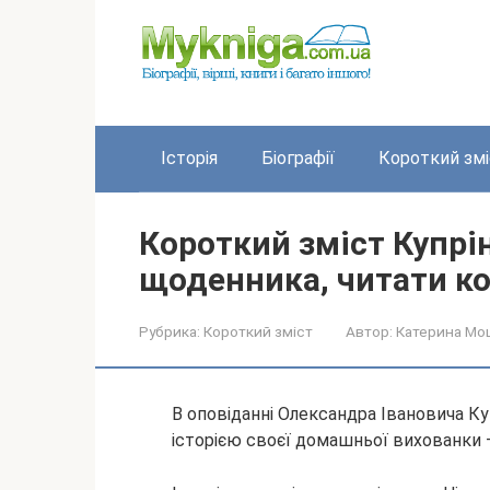
Перейти
до
вмісту
Історія
Біографії
Короткий змі
Короткий зміст Купрі
щоденника, читати к
Рубрика:
Короткий зміст
Автор:
Катерина Мо
В оповіданні Олександра Івановича К
історією своєї домашньої вихованки 