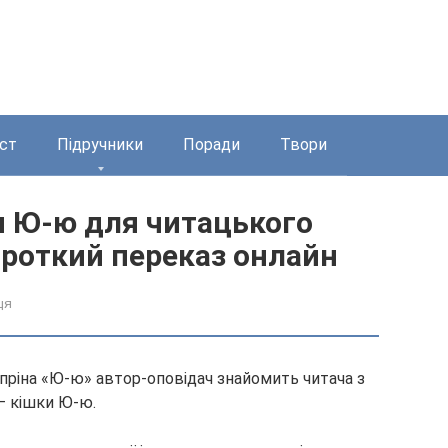
ст
Підручники
Поради
Твори
н Ю-ю для читацького
ороткий переказ онлайн
ця
упріна «Ю-ю» автор-оповідач знайомить читача з
– кішки Ю-ю.