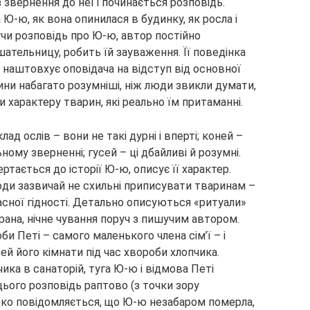
з звернення до неї і починається розповідь.
а Ю-ю, як вона
опинилася в будинку, як росла і
чи розповідь про Ю-ю, автор постійно
ательницу, робить їй зауваження. Її поведінка
) наштовхує оповідача на відступ від основної
рини набагато розумніші, ніж люди звикли думати,
 характеру тварин, які реально їм притаманні.
ад ослів – вони не такі дурні і вперті; коней –
ному зверненні; гусей – ці дбайливі й розумні.
ртається до історії Ю-ю, описує її характер.
юди зазвичай не схильні приписувати тваринам –
ласної гідності. Детально описуються «ритуали»
ана, нічне чування поруч з пишучим автором.
и Петі – самого маленького члена сім’ї – і
рей його кімнати під час хвороби хлопчика.
чика в санаторій, туга Ю-ю і відмова Петі
цього розповідь раптово (з точки зору
отко повідомляється, що Ю-ю незабаром померла,