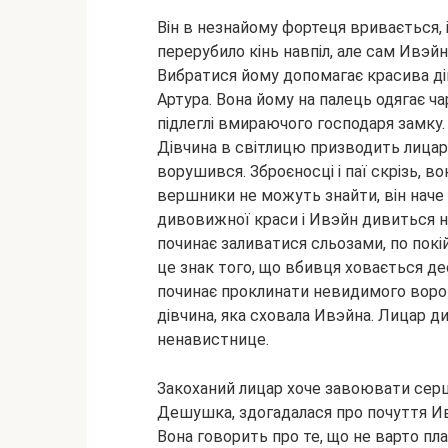
Він в незнайому фортеця вривається, і
перерубило кінь навпіл, але сам Ивэй
Вибратися йому допомагає красива ді
Артура. Вона йому на палець одягає ча
підлеглі вмираючого господаря замку.
Дівчина в світлицю призводить лицаря, 
ворушився. Зброєносці і паї скрізь, в
вершники не можуть знайти, він наче 
дивовижної краси і Ивэйн дивиться на
починає заливатися сльозами, по покій
це знак того, що вбивця ховається дес
починає проклинати невидимого ворога
дівчина, яка сховала Ивэйна. Лицар ди
ненавистнице.
Закоханий лицар хоче завоювати серце
Дешушка, здогадалася про почуття Ивэ
Вона говорить про те, що не варто пл