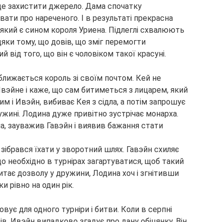
уде захистити джерело. Дама спочатку
вати про нареченого. І в результаті прекрасна
 який є сином короля Уриена. Підлеглі схвалюють
дяки тому, що довів, що зміг перемогти
від того, що він є чоловіком такої красуні.
ближається король зі своїм почтом. Кей не
Ивэйне і каже, що сам битиметься з лицарем, який
м і Ивэйн, вибиває Кея з сідла, а потім запрошує
ужині. Лодина дуже привітно зустрічає монарха.
а, зауважив Гавэйн і виявив бажання стати
и зібрався їхати у зворотний шлях. Гавэйн схиляє
що необхідно в турнірах загартуватися, щоб такий
итає дозволу у дружини, Лодина хоч і згнітивши
ки рівно на один рік.
вує для одного турніри і битви. Коли в серпні
в, Ивэйн випадково згадує про дану обіцянку. Він