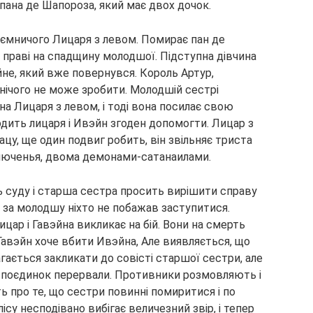
ана де Шапороза, який має двох дочок.
таємничого Лицаря з левом. Помирає пан де
 праві на спадщину молодшої. Підступна дівчина
йне, який вже повернувся. Король Артур,
нічого не може зробити. Молодшій сестрі
на Лицаря з левом, і тоді вона посилає свою
одить лицаря і Ивэйн згоден допомогти. Лицар з
ацу, ще один подвиг робить, він звільняє триста
оключенья, двома демонами-сатанаилами.
ь суду і старша сестра просить вирішити справу
, а за молодшу ніхто не побажав заступитися.
ар і Гавэйна викликає на бій. Вони на смерть
Гавэйн хоче вбити Ивэйна, Але виявляється, що
гається закликати до совісті старшої сестри, але
 і поєдинок перервали. Противники розмовляють і
ь про те, що сестри повинні помиритися і по
ісу несподівано вибігає величезний звір, і тепер