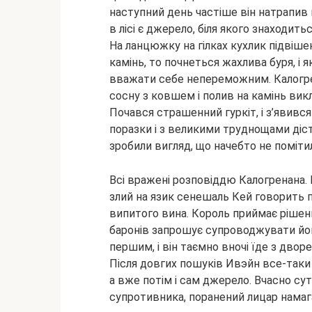
наступний день частіше він натрапив н
в лісі є джерело, біля якого знаходить
На ланцюжку на гілках кухлик підвішен
камінь, то почнеться жахлива буря, і
вважати себе непереможним. Калогрен
сосну з ковшем і полив на камінь ви
Почався страшенний гуркіт, і з’явився
поразки і з великими труднощами діст
зробили вигляд, що начебто не помітил
Всі вражені розповіддю Калогренана. 
злий на язик сенешаль Кей говорить п
випитого вина. Король приймає рішенн
баронів запрошує супроводжувати йо
першим, і він таємно вночі їде з двор
Після довгих пошуків Ивэйн все-таки 
а вже потім і сам джерело. Вчасно с
супротивника, поранений лицар намагає