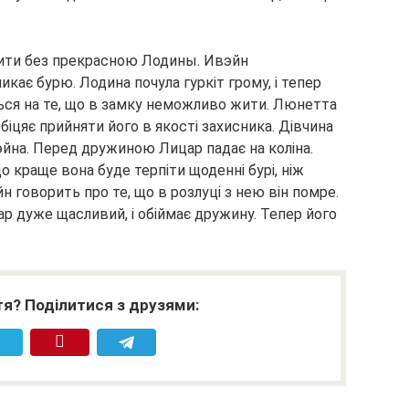
жити без прекрасною Лодины. Ивэйн
кає бурю. Лодина почула гуркіт грому, і тепер
ться на те, що в замку неможливо жити. Люнетта
обіцяє прийняти його в якості захисника. Дівчина
эйна. Перед дружиною Лицар падає на коліна.
що краще вона буде терпіти щоденні бурі, ніж
н говорить про те, що в розлуці з нею він помре.
р дуже щасливий, і обіймає дружину. Тепер його
я? Поділитися з друзями: