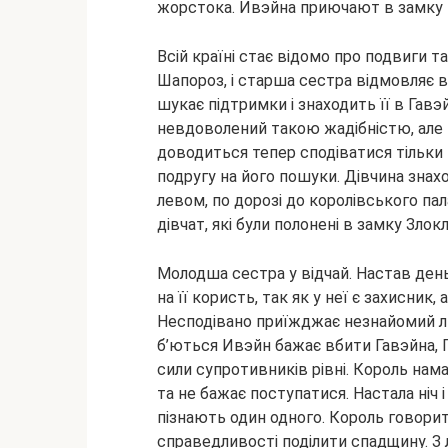
жорстока. Ивэйна приючают в замку п
Всій країні стає відомо про подвиги 
Шапороз, і старша сестра відмовляє в
шукає підтримки і знаходить її в Гавэ
невдоволений такою жадібністю, але 
доводиться тепер сподіватися тільки 
подругу на його пошуки. Дівчина знах
левом, по дорозі до королівського пал
дівчат, які були полонені в замку Зл
Молодша сестра у відчай. Настав ден
на її користь, так як у неї є захисник
Несподівано приїжджає незнайомий лиц
б’ються Ивэйн бажає вбити Гавэйна, 
сили супротивників рівні. Король нама
та не бажає поступатися. Настала ніч
пізнають один одного. Король говорит
справедливості поділити спадщину. З л