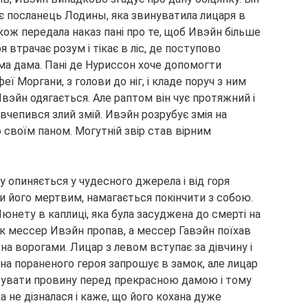
ає посланець Лодины, яка звинуватила лицаря в
 також передала наказ пані про те, щоб Ивэйн більше
ря втрачає розум і тікає в ліс, де поступово
ома дама. Пані де Нуриссон хоче допомогти
ї Моргани, з голови до ніг, і кладе поруч з ним
вэйн одягається. Але раптом він чує протяжний і
вчепився злий змій. Ивэйн розрубує змія на
го своїм паном. Могутній звір став вірним
ву опиняється у чудесного джерела і від горя
и його мертвим, намагається покінчити з собою.
юнету в каплиці, яка була засуджена до смерті на
к як мессер Ивэйн пропав, а мессер Гавэйн поїхав
на ворогами. Лицар з левом вступає за дівчину і
на пораненого героя запрошує в замок, але лицар
утувати провину перед прекрасною дамою і тому
 не дізналася і каже, що його кохана дуже