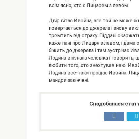
всім ясно, хто є Лицарем з левом.
Двір вітає Ивэйна, але той не може 
повертається до джерела і знову викли
тремтить від страху. Піддані скаржа
каже пані про Лицаря з левом, і дама 
біжить до джерела і там зустрічає Ив
Лодина впізнала чоловіка і говорить, 
любити того, хто знехтував нею. Ивэй
Лодина все-таки прощає Ивэйна. Лица
мандри закінчені.
Сподобалася статт