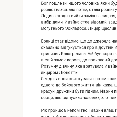
Бог пошле їй іншого чоловіка, який б
розлютилася, але потім, стала розпиту
Лодина згодна вийти заміж за лицаря,
вибір дами. Ивэйна стає відомий, зав
могутнього Эскладоса. Лицар щасливий 
Вранці стає відомо, що до джерела на
схвально відгукується про відсутній 
принизив Калогренана. Бій був коротки
в свій замок короля, до прекрасній др
Розумну дівчину, яка врятувала Ивэйн
лицарем Люнетты.
Сім днів вони святкували, і потім кол
одного до бойового життя, він каже, 
красуні дружини бути гідним. Ивэйн п
серце, але відпускає чоловіка, але тіль
Рік пройшов непомітно. Гавэйн влашто
король Артур скликає на бенкет лицарі