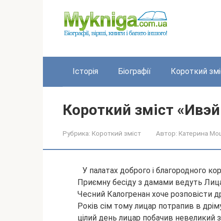
Перейти
до
вмісту
Історія
Біографії
Короткий змі
Короткий зміст «Ивэй
Рубрика:
Короткий зміст
Автор:
Катерина Мо
У палатах доброго і благородного ко
Приємну бесіду з дамами ведуть Лица
Чесний Калогренан хоче розповісти д
Років сім тому лицар потрапив в дрім
цілий день лицар побачив невеликий з