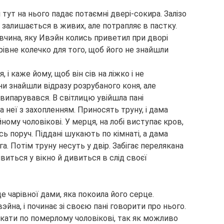
 тут на нього падає потаємні двері-сокира. Залізо
н залишається в живих, але потрапляє в пастку.
вчина, яку Ивэйн колись приветил при дворі
рівне колечко для того, щоб його не знайшли
і каже йому, щоб він сів на ліжко і не
они знайшли відразу розрубаного коня, але
випарувався. В світлицю увійшла пані
 неї з захопленням. Приносять труну, і дама
ному чоловікові. У мерця, на лобі виступає кров,
ь поруч. Піддані шукають по кімнаті, а дама
. Потім труну несуть у двір. Забігає перелякана
виться у вікно й дивиться в слід своєї
 чарівної дами, яка покоила його серце.
йна, і починає зі своєю пані говорити про нього.
акати по померлому чоловікові, так як можливо