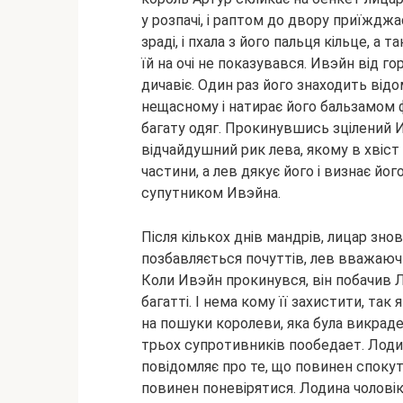
у розпачі, і раптом до двору приїждж
зраді, і пхала з його пальця кільце, а
їй на очі не показувався. Ивэйн від го
дичавіє. Один раз його знаходить від
нещасному і натирає його бальзамом фе
багату одяг. Прокинувшись зцілений И
відчайдушний рик лева, якому в хвіст 
частини, а лев дякує його і визнає йо
супутником Ивэйна.
Після кількох днів мандрів, лицар зно
позбавляється почуттів, лев вважаюч
Коли Ивэйн прокинувся, він побачив Л
багатті. І нема кому її захистити, та
на пошуки королеви, яка була викраде
трьох супротивників пообедает. Лоди
повідомляє про те, що повинен спок
повинен поневірятися. Лодина чоловіка