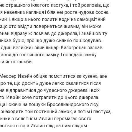
а страшного іклатого пастуха, і той розповів, що
ся невелика каплиця і біля неї росте чудова сосна.
ий. і, якщо з нього полити води на самоцвітний
 якщо хто звідти повернеться живим, він може
ан відразу ж помчав до джерела, і знайшов ту
кликав бурю, про що дуже сильно пошкодував.
 один великий і злий лицар. Калогренан зазнав
ався до гостинного замку. Господарі замку
и його ганьби.
Мессер Ивэйн обіцяє помститися за кузена, але
ро те, що досить дуже легко хвалитися після
я відправитися до чудесного джерела і всіх
го. Ивэйн хоче потрапити до цього джерела
еца і скаче на пошуки Броселиандрского лісу.
знаходить той гостинний замок, а потім і пастуха,
утички з велетнем Ивэйн перемагає свого
ться піти, а Ивэйн слід за ним слідом.