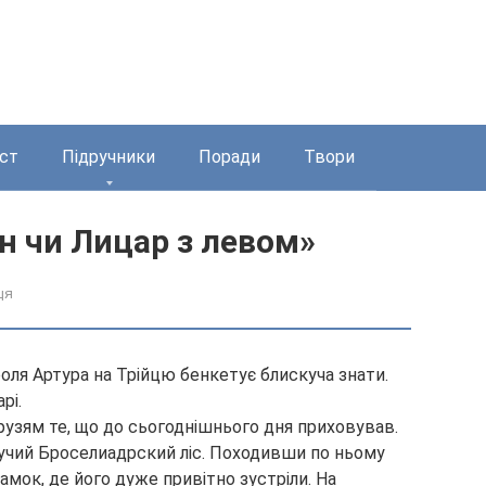
ст
Підручники
Поради
Твори
н чи Лицар з левом»
ця
роля Артура на Трійцю бенкетує блискуча знати.
рі.
рузям те, що до сьогоднішнього дня приховував.
учий Броселиадрский ліс.
Походивши по ньому
амок, де його дуже привітно зустріли. На