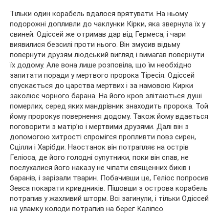
Тільки один корабель вдалося врятувати. На ньому
подорожні допливли до чаклунки Кірки, яка звернула їх у
свиней. Одіссей же отримав дар від Гермеса, і чари
виявилися безсилі проти нього. Він змусив відьму
повернути друзям людський вигляд і вимагав повернути
їх додому. Але вона лише розповіла, що їм необхідно
запитати поради у мертвого пророка Тіресія. Одіссей
спускається до царства мертвих і за намовою Кирки
заколює чорного барана. На його кров злітаються душі
померлих, серед яких мандрівник знаходить пророка. Той
йому пророкує повернення додому. Також йому вдається
поговорити з матір’ю і мертвими друзями. Далі він з
допомогою хитрості спромігся пропливти повз сирен,
Сцілли і Харібди. Наостанок він потрапляє на острів
Геліоса, де його голодні супутники, поки він спав, не
послухалися його наказу не чіпати священних биків і
баранів, і зарізали тварин. Побачивши це, Геліос попросив
Зевса покарати кривдників. Пішовши з острова корабель
потрапив у жахливий шторм. Всі загинули, і тільки Одіссей
на уламку колоди потрапив на берег Каліпсо.