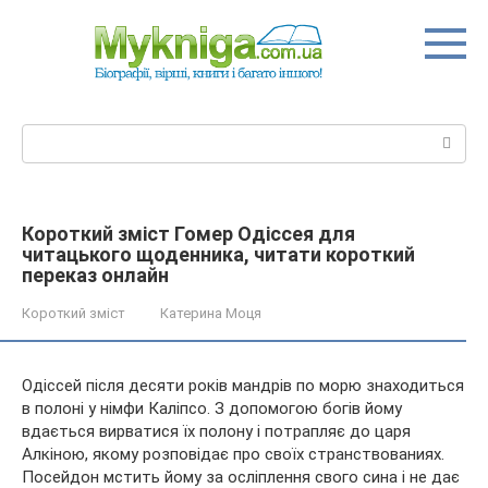
Перейти
до
вмісту
Пошук:
Короткий зміст Гомер Одіссея для
читацького щоденника, читати короткий
переказ онлайн
Короткий зміст
Катерина Моця
Одіссей після десяти років мандрів по морю знаходиться
в полоні у німфи Каліпсо. З допомогою богів йому
вдається вирватися їх полону і потрапляє до царя
Алкіною, якому розповідає про своїх странствованиях.
Посейдон мстить йому за осліплення свого сина і не дає