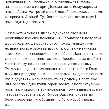
полонений втік, Посейдон, хто ненавидить героя,
насилає на нього шторм. Допомагають йому морська
німфа і Афіна. На третій день Одіссей припливає до землі,
де править Алкіной. Тут його знаходить дочка царя і
призводить до батька.
На бенкеті Алкіноя Одіссей відкриває своє ім’я і
розповідає про свої поневіряння. Спочатку він потрапив
до лотофагам, де росте лотос, покуштувавши який
людина про все забуває, що і сталося з супутниками
героя. Силою їх повернули на корабель. Далі він потрапив
до циклопам і засліпив там сина Посейдона, за що бог і
мстить йому, не дозволяючи повернутися додому.
Рятуючись від шторму, заплив він на острів бога Еола,
який дав у подарунок мішок з вітрами. Їх Одіссей повинен
був відпустити, коли повернеться додому. Проте вже
біля берегів рідної Ітаки, герой заснув, а його супутники
розв’язали мішок, і вітри вирвалися, чому піднявся ураган
і забрав корабель у морі. Якось Одіссей пристав до
берега велетнів, які обрушили на його кораблі великі
скелі.