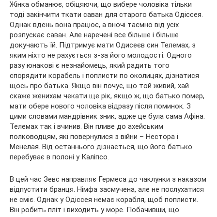
Жінка обманює, обіцяючи, що вибере чоловіка тільки
тоді закінчити ткати саван для старого батька Одіссея.
Однак вдень вона працює, а вночі таємно від усіх
розпускає саван. Але наречені все більше і більше
докучають їй. Підтримує мати Одисеєв син Телемах, з
яким ніхто не рахується з-за його молодості. Одного
разу юнакові є незнайомець, який радить того
спорядити корабель і поплисти по околицях, дізнатися
щось про батька. Якщо він почує, що той живий, хай
скаже женихам чекати ще рік, якщо ж, що батько помер,
мати обере нового чоловіка відразу після поминок. З
цими словами мандрівник зник, адже це була сама Афіна.
Телемах так і вчинив. Він пливе до ахейським
полководцям, які повернулися з війни – Нестора і
Менелая. Від останнього дізнається, що його батько
перебуває в полоні у Каліпсо.
В цей час Зевс направляє Гермеса до чаклунки з наказом
відпустити бранця. Німфа засмучена, але не послухатися
не сміє. Однак у Одіссея немає корабля, щоб поплисти.
Він робить пліт і виходить у море. Побачивши, що