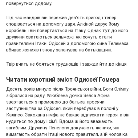
повернутися додому.
Під час мандрів він пережив дев’ять пригод і тепер
сподівається на допомогу царя. Алкіной дарує йому
корабель і він повертається на Ітаку. Однак тут до його
дружини сватаються вельможі, які хочуть стати
правителями Ітаки. Одіссей з допомогою сина Телемаха
вбиває женихів і знову запанував на батьківщині.
Твір вчить не бояться труднощів і завжди йти до кінця.
Читати короткий зміст Одиссеї Гомера
Десять років минуло після Троянської війни. Боги Олімпу
зібралися на раду. Улюблена дочка Зевса Афіна
звертається з промовою до батька, просячи
заступництва за Одіссея, який перебуває в полоні у
Каліпсо. Закохана німфа не бажає відпускати героя, а він
нудиться по дому і сім’ї. Вдома ж його вважають
загиблим. Дружину Пенелопу докучають женихи, які
вимагають обрати Ітаці нового правителя, а їй чоловіка.