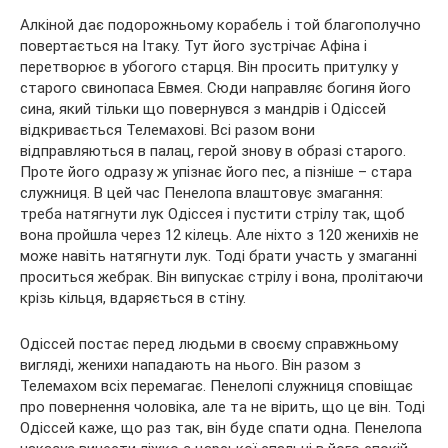
Алкіной дає подорожньому корабель і той благополучно
повертається на Ітаку. Тут його зустрічає Афіна і
перетворює в убогого старця. Він просить притулку у
старого свинопаса Евмея. Сюди направляє богиня його
сина, який тільки що повернувся з мандрів і Одіссей
відкривається Телемахові. Всі разом вони
відправляються в палац, герой знову в образі старого.
Проте його одразу ж упізнає його пес, а пізніше – стара
служниця. В цей час Пенелопа влаштовує змагання:
треба натягнути лук Одіссея і пустити стрілу так, щоб
вона пройшла через 12 кілець. Але ніхто з 120 женихів не
може навіть натягнути лук. Тоді брати участь у змаганні
проситься жебрак. Він випускає стрілу і вона, пролітаючи
крізь кільця, вдаряється в стіну.
Одіссей постає перед людьми в своєму справжньому
вигляді, женихи нападають на нього. Він разом з
Телемахом всіх перемагає. Пенелопі служниця сповіщає
про повернення чоловіка, але та не вірить, що це він. Тоді
Одіссей каже, що раз так, він буде спати одна. Пенелопа