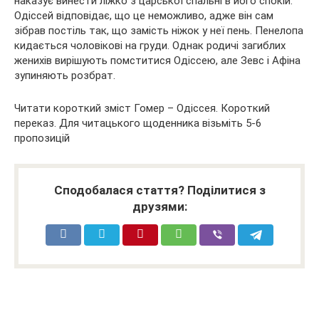
наказує винести ліжко з царської спальні в його спокій.
Одіссей відповідає, що це неможливо, адже він сам
зібрав постіль так, що замість ніжок у неї пень. Пенелопа
кидається чоловікові на груди. Однак родичі загиблих
женихів вирішують помститися Одіссею, але Зевс і Афіна
зупиняють розбрат.
Читати короткий зміст Гомер – Одіссея. Короткий
переказ. Для читацького щоденника візьміть 5-6
пропозицій
Сподобалася стаття? Поділитися з
друзями: