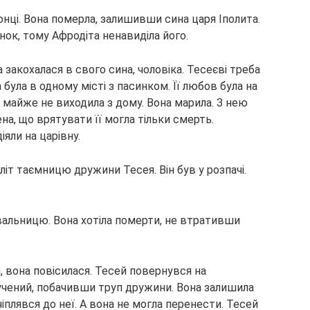
онці. Вона
померла, залишивши сина царя Іполита.
інок, тому Афродіта ненавиділа його.
закохалася в свого сина, чоловіка. Тесеєві треба
 була в одному місті з пасинком. Її любов була на
і майже не виходила з дому. Вона марила. З нею
на, що врятувати її могла тільки смерть.
іяли на царівну.
літ таємницю дружини Тесея. Він був у розпачі.
альницю. Вона хотіла померти, не втративши
 вона повісилася. Тесей повернувся на
мучений, побачивши труп дружини. Вона залишила
чіплявся до неї. А вона не могла перенести. Тесей