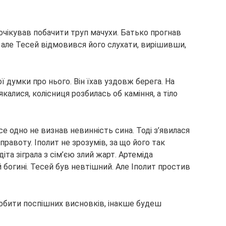
 очікував побачити труп мачухи. Батько прогнав
 але Тесей відмовився його слухати, вирішивши,
ої думки про нього. Він їхав уздовж берега. На
калися, колісниця розбилась об каміння, а тіло
се одно не визнав невинність сина. Тоді з’явилася
правоту. Іполит не зрозумів, за що його так
іта зіграла з сім’єю злий жарт. Артеміда
богині. Тесей був невтішний. Але Іполит простив
робити поспішних висновків, інакше будеш