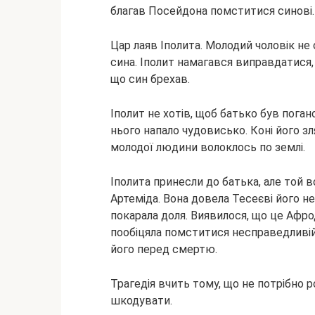
благав Посейдона помститися синові.
Цар лаяв Іполита. Молодий чоловік не
сина. Іполит намагався виправдатися,
що син брехав.
Іполит не хотів, щоб батько був поган
нього напало чудовисько. Коні його зля
молодої людини волоклось по землі.
Іполита принесли до батька, але той в
Артеміда. Вона довела Тесеєві його не
покарала доля. Виявилося, що це Афрод
пообіцяла помститися несправедливій 
його перед смертю.
Трагедія вчить тому, що не потрібно 
шкодувати.