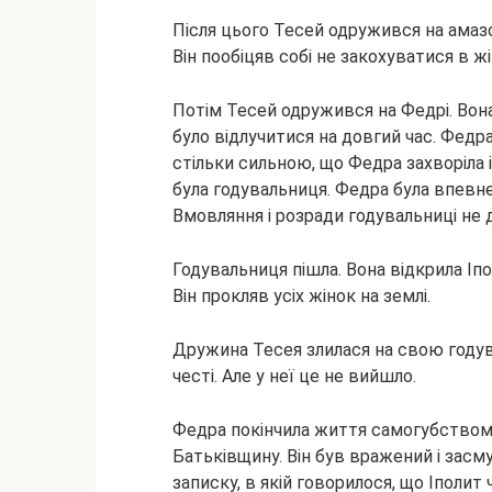
Після цього Тесей одружився на амаз
Він пообіцяв собі не закохуватися в ж
Потім Тесей одружився на Федрі. Вона 
було відлучитися на довгий час. Федра
стільки сильною, що Федра захворіла 
була годувальниця. Федра була впевне
Вмовляння і розради годувальниці не д
Годувальниця пішла. Вона відкрила Іпо
Він прокляв усіх жінок на землі.
Дружина Тесея злилася на свою годув
честі. Але у неї це не вийшло.
Федра покінчила життя самогубством,
Батьківщину. Він був вражений і зас
записку, в якій говорилося, що Іполит 