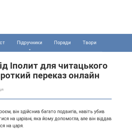
ст
Підручники
Поради
Твори
ід Іполит для читацького
ороткий переказ онлайн
ця
роєм, він здійснив багато подвигів, навіть убив
ся на царівні, яка йому допомогла, але він віддав
ся на царя.