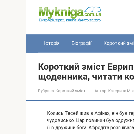
Перейти
до
вмісту
Історія
Біографії
Короткий змі
Короткий зміст Еврип
щоденника, читати к
Рубрика:
Короткий зміст
Автор:
Катерина Мо
Колись Тесей жив в Афінах, він був ге
чудовисько. Цар повинен був одружити
її в дружини бога. Афродіта розгнівала