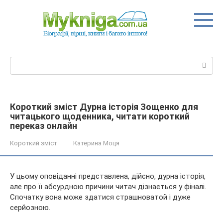
Перейти
до
вмісту
Пошук:
Короткий зміст Дурна історія Зощенко для
читацького щоденника, читати короткий
переказ онлайн
Короткий зміст
Катерина Моця
У цьому оповіданні представлена, дійсно, дурна історія,
але про її абсурдною причини читач дізнається у фіналі.
Спочатку вона може здатися страшноватой і дуже
серйозною.