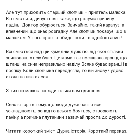
Але тут приходить старший хлопчик – приятель малюка.
Він сміється, дивується і каже, що розуміє причину
падінь. Доктор обурюється. Звичайно, такий карапуз, а
впевнений, що знає розгадку. Але хлопчик показує, що з
малюком. У того просто обидві ноги… в одній штанині!
Всі сміються над цій кумедній дурістю, від якої стільки
хвилювань у всіх було. Це мама так поспішала вранці, що
штанці на сина неправильно наділу. Всяке буває вранці і в
поспіху. Коли хлопчика переодягли, то він знову чудово
стояв на ніжках сам.
З тих пір малюк завжди тільки сам одягався.
Сенс історії в тому, що люди дуже часто все
ускладнюють, занадто всього бояться, створюють
паніку, а причина плутанини зазвичай проста до дурості.
Читати короткий зміст Дурна історія. Короткий переказ.