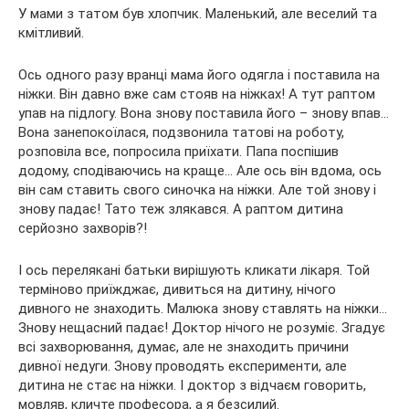
У мами з татом був хлопчик. Маленький, але веселий та
кмітливий.
Ось одного разу вранці мама його
одягла і поставила на
ніжки. Він давно вже сам стояв на ніжках! А тут раптом
упав на підлогу. Вона знову поставила його – знову впав…
Вона занепокоїлася, подзвонила татові на роботу,
розповіла все, попросила приїхати. Папа поспішив
додому, сподіваючись на краще… Але ось він вдома, ось
він сам ставить свого синочка на ніжки. Але той знову і
знову падає! Тато теж злякався. А раптом дитина
серйозно захворів?!
І ось перелякані батьки вирішують кликати лікаря. Той
терміново приїжджає, дивиться на дитину, нічого
дивного не знаходить. Малюка знову ставлять на ніжки…
Знову нещасний падає! Доктор нічого не розуміє. Згадує
всі захворювання, думає, але не знаходить причини
дивної недуги. Знову проводять експерименти, але
дитина не стає на ніжки. І доктор з відчаєм говорить,
мовляв, кличте професора, а я безсилий.