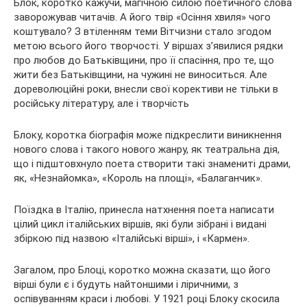
Блок, коротко кажучи, магічною силою поетичного слова
заворожував читачів. А його твір «Осіння хвиля» чого
коштувало? З втіленням теми Вітчизни стало згодом
метою всього його творчості. У віршах з’явилися рядки
про любов до Батьківщини, про її спасіння, про те, що
жити без Батьківщини, на чужині не виноситься. Але
дореволюційні роки, внесли свої корективи не тільки в
російську літературу, але і творчість
Блоку, коротка біографія може підкреслити виникнення
нового слова і такого нового жанру, як театральна дія,
що і підштовхнуло поета створити такі знамениті драми,
як, «Незнайомка», «Король на площі», «Балаганчик».
Поїздка в Італію, принесла натхнення поета написати
цілий цикл італійських віршів, які були зібрані і видані
збіркою під назвою «Італійські вірші», і «Кармен».
Загалом, про Блоці, коротко можна сказати, що його
вірші були є і будуть найтоншими і ліричними, з
оспівуванням краси і любові. У 1921 році Блоку скосила