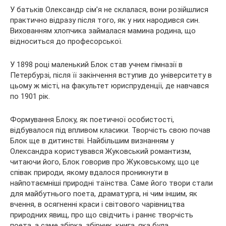
У батьків Олександр сім’я не склалася, вони розійшлися
практично відразу після того, як у них народився син.
Вихованням хлопчика займалася мамина родина, що
відноситься до професорської.
У 1898 році маленький Блок став учнем гімназії в
Петербурзі, після її закінчення вступив до університету в
цьому ж місті, на факультет юриспруденції, де навчався
по 1901 рік.
Формування Блоку, як поетичної особистості,
відбувалося під впливом класики. Творчість свою почав
Блок ще в дитинстві. Найбільшим визнанням у
Олександра користувався Жуковський романтизм,
читаючи його, Блок говорив про Жуковському, що це
співак природи, якому вдалося проникнути в
найпотаємніші природні таїнства. Саме його твори стали
для майбутнього поета, драматурга, ні чим іншим, як
вчення, в осягненні краси і світового чарівництва
природних явищ, про що свідчить і раннє творчість
поета, а саме збірка, збірник, книга, яка була