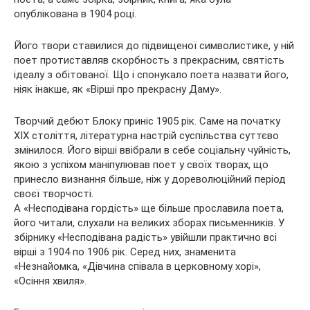
опублікована в 1904 році.
Його твори ставилися до підвищеної символистике, у ній
поет протиставляв скорбность з прекрасним, святість
ідеалу з обітованої. Що і спонукало поета назвати його,
ніяк інакше, як «Вірші про прекрасну Даму».
Творчий дебют Блоку приніс 1905 рік. Саме на початку
ХІХ століття, літературна настрій суспільства суттєво
змінилося. Його вірші ввібрали в себе соціальну чуйність,
якою з успіхом маніпулював поет у своїх творах, що
принесло визнання більше, ніж у дореволюційний період
своєї творчості.
А «Несподівана гордість» ще більше прославила поета,
його читали, слухали на великих зборах письменників. У
збірнику «Несподівана радість» увійшли практично всі
вірші з 1904 по 1906 рік. Серед них, знаменита
«Незнайомка, «Дівчина співала в церковному хорі»,
«Осіння хвиля».