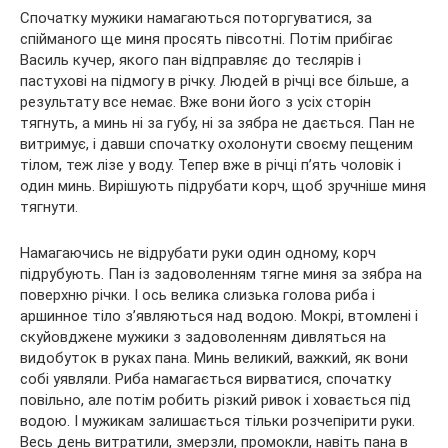
Спочатку мужики намагаються поторгуватися, за
спійманого ще миня просять півсотні. Потім прибігає
Василь кучер, якого пан відправляє до теслярів і
пастухові на підмогу в річку. Людей в річці все більше, а
результату все немає. Вже вони його з усіх сторін
тягнуть, а минь ні за губу, ні за зябра не дається. Пан не
витримує, і давши спочатку охолонути своєму пещеним
тілом, теж лізе у воду. Тепер вже в річці п’ять чоловік і
один минь. Вирішують підрубати корч, щоб зручніше миня
тягнути.
Намагаючись не відрубати руки один одному, корч
підрубують. Пан із задоволенням тягне миня за зябра на
поверхню річки. І ось велика слизька голова риба і
аршинное тіло з’являються над водою. Мокрі, втомлені і
скуйовджене мужики з задоволенням дивляться на
видобуток в руках пана. Минь великий, важкий, як вони
собі уявляли. Риба намагається вирватися, спочатку
повільно, але потім робить різкий ривок і ховається під
водою. І мужикам залишається тільки розчепірити руки.
Весь день витратили, змерзли, промокли, навіть пана в