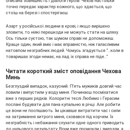
описана зовнішність і діалоги героїв. Чехов
настільки
точно передає характер кожного, що здається, що
стоїш на березі і спостерігаєш.
Азарт у російської людини в крові, і якщо вирішено
зловити, то ніякі перешкоди не можуть стати на шляху.
Ось тільки суєтою, так шумом справі не допоможеш.
Краще один, який вміє і має вправністю, ніж галасливим
натовпом незграбних людей. Чомусь згадується “…коли в
товаришах згоди немає, на лад їх справа не піде…”
Читати короткий зміст оповідання Чехова
Минь
Безглуздий випадок, казусний. П’ять мужиків довгий час
ловили і випустили у воду миня. Починаєш посміхатися
вже з перших рядків. Колоритні теслі Любимо і Герасим
послані будувати для пана купальню в річці. Але робити
це вони не поспішають. Їм цікавіше витратити час і сили
на затримання хитрого миня, сховався під корчем. Їх
незграбність і небажання слухати одне одного приводить
до нульового результату. Вони вже промокли і змерзли, а