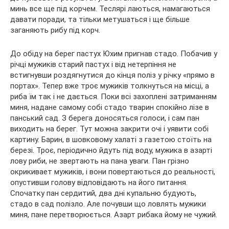
минь все ще під корчем. Теслярі лаються, намагаються
давати поради, та тільки метушаться і ще більше
заганяють рибу під корч.
До обіду на берег пастух Юхим пригнав стадо. Побачив у
річці мужиків старий пастух і від нетерпіння не
встигнувши роздягнутися до кінця поліз у річку «прямо в
портах». Тепер вже троє мужиків толкнуться на місці, а
риба їм так і не дається. Поки всі захоплені затриманням
миня, надане самому собі стадо тварин спокійно лізе в
панський сад. З берега доносяться голоси, і сам пан
виходить на берег. Тут можна закрити очі і уявити собі
картину. Барин, в шовковому халаті з газетою стоїть на
березі. Троє, періодично йдуть під воду, мужика в азарті
лову риби, не звертають на пана уваги. Пан грізно
окрикивает мужиків, і вони повертаються до реальності,
опустивши голову відповідають на його питання.
Спочатку пан сердитий, два дні купальню будують,
стадо в сад полізло. Але почувши що ловлять мужики
миня, пане перетворюється. Азарт рибака йому не чужий.