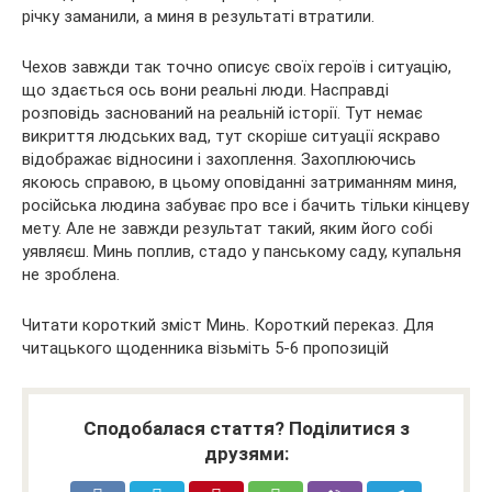
річку заманили, а миня в результаті втратили.
Чехов завжди так точно описує своїх героїв і ситуацію,
що здається ось вони реальні люди. Насправді
розповідь заснований на реальній історії. Тут немає
викриття людських вад, тут скоріше ситуації яскраво
відображає відносини і захоплення. Захоплюючись
якоюсь справою, в цьому оповіданні затриманням миня,
російська людина забуває про все і бачить тільки кінцеву
мету. Але не завжди результат такий, яким його собі
уявляєш. Минь поплив, стадо у панському саду, купальня
не зроблена.
Читати короткий зміст Минь. Короткий переказ. Для
читацького щоденника візьміть 5-6 пропозицій
Сподобалася стаття? Поділитися з
друзями: