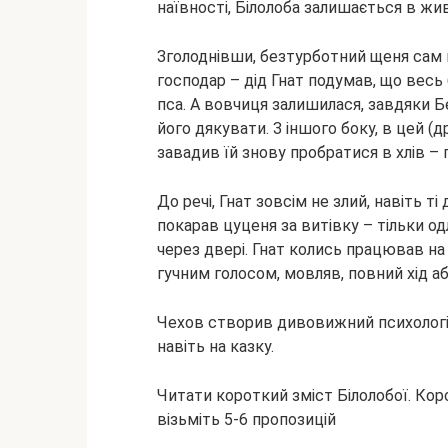
наївності, Білолоба залишається в жи
Зголоднівши, безтурботний щеня сам 
господар – дід Гнат подумав, що вес
пса. А вовчиця залишилася, завдяки 
його дякувати. З іншого боку, в цей (д
завадив їй знову пробратися в хлів – 
До речі, Гнат зовсім не злий, навіть т
покарав цуценя за витівку – тільки о
через двері. Гнат колись працював на 
гучним голосом, мовляв, повний хід а
Чехов створив дивовижний психологіч
навіть на казку.
Читати короткий зміст Білолобої. Ко
візьміть 5-6 пропозицій