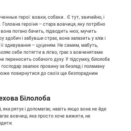
ченные герої: вовки, собаки… Є тут, звичайно, і
. Головна героїня – стара вовчиця, яку потрібно
 вона погано бачить, підводить нюх, мучить
у здобич і забувши страх, вона залазить у хлів і
 її здивування – цуценям. Не самим, мабуть,
воляє себе потягти в лігво, грає з вовченятами.
не переносить собачого духу. У підсумку, білолоба
 господар звалює провину за безлад і поламану
і може повернутися до своїх ще безпорадним
ехова Білолоба
 яка рятує і допомагає, навіть якщо вона не йде
гає вовчиці, яка просто хоче вижити, не
одити.