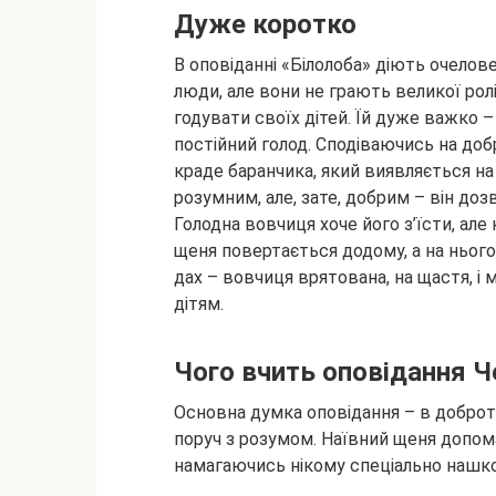
Дуже коротко
В оповіданні «Білолоба» діють очелове
люди, але вони не грають великої ролі
годувати своїх дітей. Їй дуже важко –
постійний
голод. Сподіваючись на добр
краде баранчика, який виявляється на
розумним, але, зате, добрим – він доз
Голодна вовчиця хоче його з’їсти, але 
щеня повертається додому, а на нього
дах – вовчиця врятована, на щастя, 
дітям.
Чого вчить оповідання Ч
Основна думка оповідання – в доброті,
поруч з розумом. Наївний щеня допома
намагаючись нікому спеціально нашк