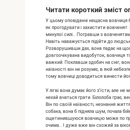
Читати короткий зміст о
У цьому оповіданні нещасна вовчиця ба
як прогодувати і захистити вовченят.
минулої силі… Погравши з вовченятами
Навіть наважується підійти до людськи
Розворушивши дах, вона падає на щось 
довгоочікувана видобуток, вовчиця ті
важкий. Поклавши здобич на сніг, вона
наївності він не розуміє, в якій небе
тому вовчиці доводиться винести його
У лігві вона думає його з’їсти, але не
нехай вчаться грати. Білолоба грає, в
Він по своїй наївності, незнання житт
собака, вона б підняла шум, почала бійк
ощетинившуюся вовчицю може по прос
очима… І дуже вже він схожий за віком