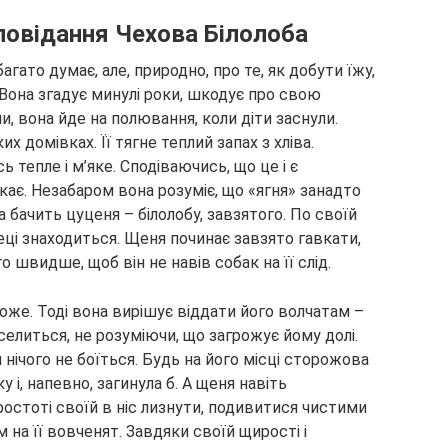
повідання Чехова Білолоба
гато думає, але, природно, про те, як добути їжу,
 Вона згадує минулі роки, шкодує про свою
, вона йде на полювання, коли діти заснули.
х домівках. Її тягне теплий запах з хліва.
тепле і м’яке. Сподіваючись, що це і є
кає. Незабаром вона розуміє, що «ягня» занадто
 бачить цуценя – білолобу, завзятого. По своїй
зпеці знаходиться. Щеня починає завзято гавкати,
 швидше, щоб він не навів собак на її слід.
 може. Тоді вона вирішує віддати його волчатам –
еселиться, не розуміючи, що загрожує йому долі.
я нічого не боїться. Будь на його місці сторожова
у і, напевно, загинула б. А щеня навіть
тоті своїй в ніс лизнути, подивитися чистими
 на її вовченят. Завдяки своїй щирості і