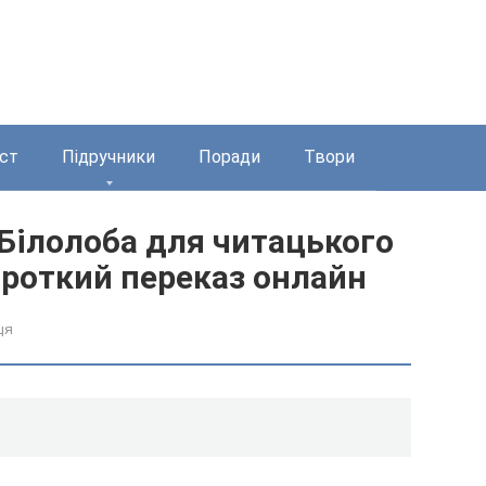
ст
Підручники
Поради
Твори
 Білолоба для читацького
ороткий переказ онлайн
ця