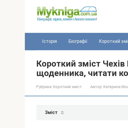
Перейти
до
вмісту
Історія
Біографії
Короткий змі
Короткий зміст Чехів
щоденника, читати к
Рубрика:
Короткий зміст
Автор:
Катерина Мо
Зміст