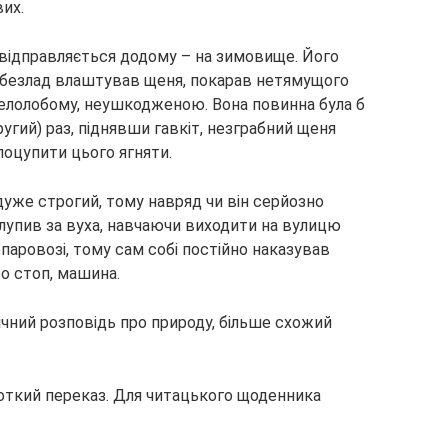
вих.
відправляється додому – на зимовище. Його
ь безлад влаштував щеня, покарав нетямущого
Белолобому, неушкодженою. Вона повинна була б
ругий) раз, піднявши гавкіт, незграбний щеня
поцупити цього ягняти.
і дуже строгий, тому навряд чи він серйозно
длупив за вуха, навчаючи виходити на вулицю
паровозі, тому сам собі постійно наказував
бо стоп, машина.
ний розповідь про природу, більше схожий
роткий переказ. Для читацького щоденника