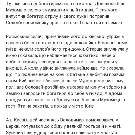
Тут же кінь під богатирем впав на коліна. Довелося Іллі
Муромцю силою змушувати кінь йти далі. Після чого
випустив богатир стрілу зі свого лука і потрапив
Солов’ю-розбійнику просто в око. І впав той на землю.
Російський силач, причепивши його до кінської упряжі з
правого боку, і поїхав до гнізда соловейка. В солов’їному
гнізді чекали солов’я його три дочки. Старша виглянула у
вікно і сказала, що наближається їх батько і везе з
собою людину. І середня сказала те ж, виглянувши у
віконце. А коли у вікно виглянула найменша, то сказала,
що, то людина везе на коні їх батька з вибитим правим
оком. Вийшли зяті битися з Іллею Муромцем в чистому
полі, але Соловей-розбійник наказав їм кинути зброю на
землю і запросити богатиря до себе в гніздо, А вдома
нагодувати і напоїти, і обдарувати. Але Ілля Муромець в
гості йти не захотів, а поїхав у місто Київ.
А в Києві в цей час князь Володимир, помолившись у
церкві, готувався до обіду у великій гостьовій кімнаті.
Зупинив Ілля у дворі свого коня і ввійшов у кімнату з