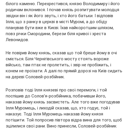
білого каменю. Перехрестився, князю Володимиру і його
родичам вклонився. І почав князь розпитувати молодця
звідки він і як його звуть, і хто його батьки. І відповів
Ілля, що з ранку в церкві в місті Муромі, а до обіду
планував бути вже в Києві. Їхав найкоротшим шляхом,
повз річки Смородини, берези біля кривої і хреста
Левонидов.
Не повірив йому князь, сказав що той бреше йому в очі
сміється. Біля Чернігівського мосту стоять вороже
військо, там птах не пролетить, і звір не пробіжить, і
конем не проїхати. А далі по прямій дорозі на Київ сидить
на дереві Соловей-розбійник.
Розповів тоді Ілля князеві про свої перемоги, і той
поспішив до Солов’я-розбійника, побачивши його,
наказав йому князь засвистеть. Але того вже погодував
Ілля Муромець, і лиходій сказав, що, хто годує, той і
наказує. Тоді Ілля Муромець наказав йому князя
потішити. Той попросив півтора відра вина для того, щоб
зцілилися свої рани. Вино принесли, Соловей-розбійник