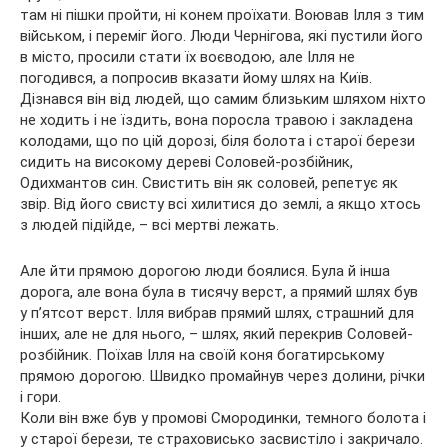
там ні пішки пройти, ні конем проїхати. Воював Ілля з тим
військом, і переміг його. Люди Чернігова, які пустили його
в місто, просили стати їх воєводою, але Ілля не
погодився, а попросив вказати йому шлях на Київ.
Дізнався він від людей, що самим близьким шляхом ніхто
не ходить і не їздить, вона поросла травою і закладена
колодами, що по цій дорозі, біля болота і старої берези
сидить на високому дереві Соловей-розбійник,
Одихмантов син. Свистить він як соловей, репетує як
звір. Від його свисту всі хилитися до землі, а якщо хтось
з людей підійде, – всі мертві лежать.
Але йти прямою дорогою люди боялися. Була й інша
дорога, але вона була в тисячу верст, а прямий шлях був
у п’ятсот верст. Ілля вибрав прямий шлях, страшний для
інших, але не для нього, – шлях, який перекрив Соловей-
розбійник. Поїхав Ілля на своїй коня богатирському
прямою дорогою. Швидко промайнув через долини, річки
і гори.
Коли він вже був у промові Смородинки, темного болота і
у старої берези, те страховисько засвистіло і закричало.