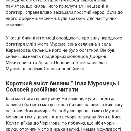
пам’ятав, що князь і його прислуги злі і
нещадні, а
богатирі, справедливо захищали простий народ, були до
нього добрими, чесними, були зразком для наступних
поколінь.
У казці-билині літописці оповідають про силу народного
богатиря Іллі з міста Мурома, сина селянина з села
Карачарова. Сильніше його не було богатиря. Він був
сильнішим навіть придворних молодцов Добрині
Микитовича та Альоші Поповича. У цій казці Ілля
Муромець переміг Солов’я-розбійника.
Короткий зміст билини ” Ілля Муромець і
Соловей розбійник читати
Ілля мав богатирську силу. Не знаючи, куди її подіти,
залишив батька і матір і пішов битися за землю київську
за князя Володимира. Він побував вранці в місті Муромі і
молився там у церкві. А до вечора планував бути в Києві.
Коли під’їхав до Чернігова, то побачив, що ніби чорні
круки, оточили місто війська великі. І немає можливості