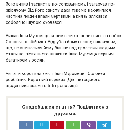
його випив і засвистів по-соловьиному, і загарчав по-
звірячому. Від його свисту дахи теремів нахилилися,
частина людей впали мертвими, а князь злякався і
соболячої шубою сховався.
Виїхав Ілля Муромець конем в чисте поле і вивіз із собою
Солов’я-розбійника. Відрубав йому голову, наказуючи,
що, не знущатися йому більше над простими людьми. І
стали всі після цього вважати Іллю Муромця першим
багатирем у росіян.
Читати короткий зміст Ілля Муромець і Соловей
розбійник. Короткий переказ. Для читацького
щоденника візьміть 5-6 пропозицій
Сподобалася стаття? Поділитися з
друзями: