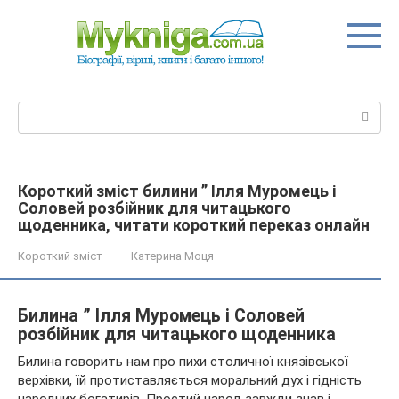
Перейти
до
вмісту
Пошук:
Короткий зміст билини ” Ілля Муромець і
Соловей розбійник для читацького
щоденника, читати короткий переказ онлайн
Короткий зміст
Катерина Моця
Билина ” Ілля Муромець і Соловей
розбійник для читацького щоденника
Билина говорить нам про пихи столичної князівської
верхівки, їй протиставляється моральний дух і гідність
народних богатирів. Простий народ завжди знав і