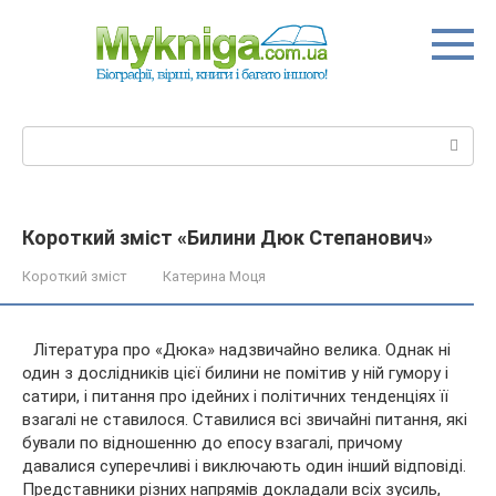
Перейти
до
вмісту
Пошук:
Короткий зміст «Билини Дюк Степанович»
Короткий зміст
Катерина Моця
Література про «Дюка» надзвичайно велика. Однак ні
один з дослідників цієї билини не помітив у ній гумору і
сатири, і питання про ідейних і політичних тенденціях її
взагалі не ставилося. Ставилися всі звичайні питання, які
бували по відношенню до епосу взагалі, причому
давалися суперечливі і виключають один інший відповіді.
Представники різних напрямів докладали всіх зусиль,