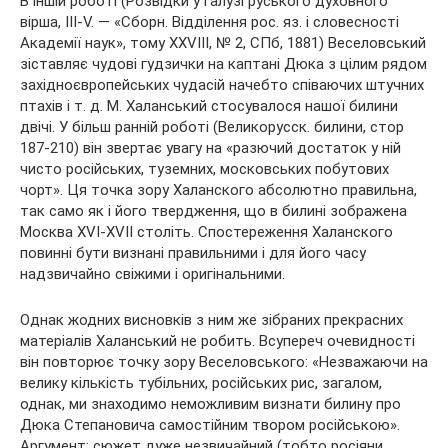
В іншій роботі (Розвідки у галузі руського духовного
вірша, III-V. — «Сборн. Відділення рос. яз. і словесності
Академії наук», тому XXVIII, № 2, СПб, 1881) Веселовський
зіставляє чудові гудзички на каптані Дюка з цілим рядом
західноєвропейських чудасій начебто співаючих штучних
птахів і т. д. М. Халанський стосувалося нашої билини
двічі. У більш ранній роботі (Великорусск. билини, стор
187-210) він звертає увагу на «разючий достаток у ній
чисто російських, туземних, московських побутових
чорт». Ця точка зору Халанского абсолютно правильна,
так само як і його твердження, що в билині зображена
Москва XVI-XVII століть. Спостереження Халанского
повинні бути визнані правильними і для його часу
надзвичайно свіжими і оригінальними.
Однак жодних висновків з ним же зібраних прекрасних
матеріалів Халанський не робить. Всупереч очевидності
він повторює точку зору Веселовського: «Незважаючи на
велику кількість тубільних, російських рис, загалом,
однак, ми знаходимо неможливим визнати билину про
Дюка Степановича самостійним твором російською».
Аргумент: сюжет дуже незвичайний (тобто росіяни