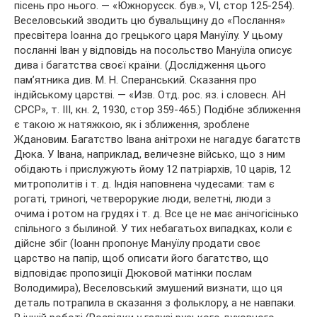
пісень про нього. — «Южнорусск. був.», VI, стор 125-254).
Веселовський зводить цю бувальщину до «Послання»
пресвітера Іоанна до грецького царя Мануїлу. У цьому
посланні Іван у відповідь на посольство Мануїла описує
дива і багатства своєї країни. (Дослідження цього
пам’ятника див. М. Н. Сперанський. Сказання про
індійському царстві. — «Изв. Отд. рос. яз. і словесн. АН
СРСР», т. III, кн. 2, 1930, стор 359-465.) Подібне зближення
є такою ж натяжкою, як і зближення, зроблене
Ждановим. Багатство Івана анітрохи не нагадує багатств
Дюка. У Івана, наприклад, величезне військо, що з ним
обідають і прислужують йому 12 патріархів, 10 царів, 12
митрополитів і т. д. Індія наповнена чудесами: там є
рогаті, триногі, четверорукие люди, велетні, люди з
очима і ротом на грудях і т. д. Все це не має анічогісінько
спільного з былиной. У тих небагатьох випадках, коли є
дійсне збіг (Іоанн пропонує Мануїлу продати своє
царство на папір, щоб описати його багатство, що
відповідає пропозиції Дюковой матінки послам
Володимира), Веселовський змушений визнати, що ця
деталь потрапила в сказання з фольклору, а не навпаки.