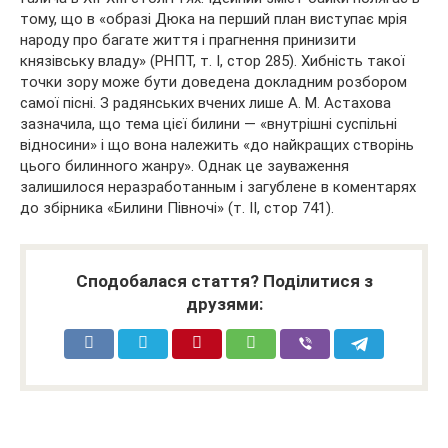
тому, що в «образі Дюка на перший план виступає мрія
народу про багате життя і прагнення принизити
князівську владу» (РНПТ, т. I, стор 285). Хибність такої
точки зору може бути доведена докладним розбором
самої пісні. З радянських вчених лише А. М. Астахова
зазначила, що тема цієї билини — «внутрішні суспільні
відносини» і що вона належить «до найкращих створінь
цього билинного жанру». Однак це зауваження
залишилося неразработанным і загублене в коментарях
до збірника «Билини Півночі» (т. II, стор 741).
Сподобалася стаття? Поділитися з
друзями: