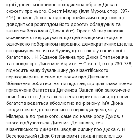
щоб довести іноземне походження образу Дюка і
сюжету про нього. Орест Міллер (Ілля Муром. стор. 587-
616) вважав Дюка західноєвропейським герцогом, що
доводиться розглядом його дорогих обладунків та
аналізом його імені (Дюк = dux). Орест Міллер вважав
можливим стверджувати, що цей німецький герцог є
одночасно поборником народних, демократичних ідеалів:
він примушує мовчати Чурилу, що втілює у своїй особі
багатство. І. Н. Жданов (Билина про Дюка Степановича
та оповіді про Дигенисе Акрите. — Соч. т. I, стор 730-738)
підносить нашу бувальщину до візантійського
першоджерела, а саме до поеми про Дигенисе.
Зближення робиться на тій підставі, що ціла глава поеми
присвячена багатства Дигениса. Звідси ніби запозичене
опис багатств Дюка, хоча легко переконатися, що опис
багатств ведеться абсолютно по-різному. Ім’я Дюка
зводиться не до латинського першоджерела, як у
Міллера, а до грецького, саме до назви роду Дуков, з
якого відбувається Дигенис. До іншого, теж
візантійського джерела, зводив билину про Дюка А. Н.
Веселовський (Дюк Степанович і західні паралелі до