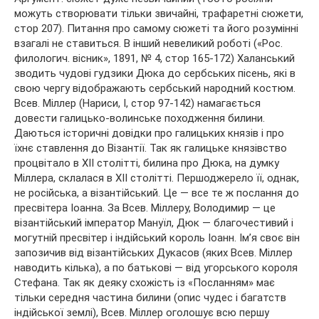
можуть створювати тільки звичайні, трафаретні сюжети,
стор 207). Питання про самому сюжеті та його розумінні
взагалі не ставиться. В інший невеликий роботі («Рос.
филологич. вісник», 1891, № 4, стор 165-172) Халанський
зводить чудові гудзики Дюка до сербських пісень, які в
свою чергу відображають сербський народний костюм.
Всев. Міллер (Нариси, I, стор 97-142) намагається
довести галицько-волинське походження билини.
Даються історичні довідки про галицьких князів і про
їхнє ставлення до Візантії. Так як галицьке князівство
процвітало в XII столітті, билина про Дюка, на думку
Міллера, склалася в XII столітті. Першоджерело її, однак,
не російська, а візантійський. Це — все те ж послання до
пресвітера Іоанна. За Всев. Міллеру, Володимир — це
візантійський імператор Мануїл, Дюк — благочестивий і
могутній пресвітер і індійський король Іоанн. Ім’я своє він
запозичив від візантійських Дукасов (яких Всев. Міллер
наводить кілька), а по батькові — від угорського короля
Стефана. Так як деяку схожість із «Посланням» має
тільки середня частина билини (опис чудес і багатств
індійської землі), Всев. Міллер оголошує всю першу