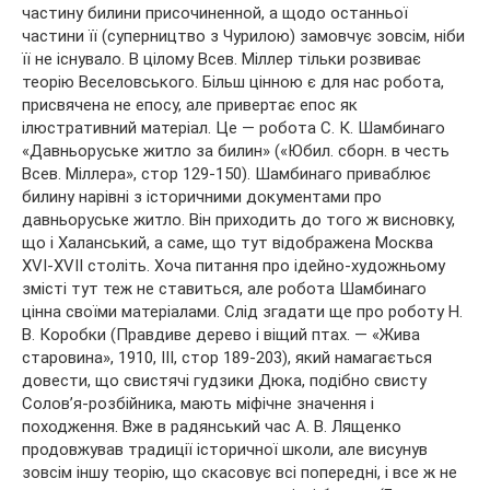
частину билини присочиненной, а щодо останньої
частини її (суперництво з Чурилою) замовчує зовсім, ніби
її не існувало. В цілому Всев. Міллер тільки розвиває
теорію Веселовського. Більш цінною є для нас робота,
присвячена не епосу, але привертає епос як
ілюстративний матеріал. Це — робота С. К. Шамбинаго
«Давньоруське житло за билин» («Юбил. сборн. в честь
Всев. Міллера», стор 129-150). Шамбинаго приваблює
билину нарівні з історичними документами про
давньоруське житло. Він приходить до того ж висновку,
що і Халанський, а саме, що тут відображена Москва
XVI-XVII століть. Хоча питання про ідейно-художньому
змісті тут теж не ставиться, але робота Шамбинаго
цінна своїми матеріалами. Слід згадати ще про роботу Н.
В. Коробки (Правдиве дерево і віщий птах. — «Жива
старовина», 1910, III, стор 189-203), який намагається
довести, що свистячі гудзики Дюка, подібно свисту
Солов’я-розбійника, мають міфічне значення і
походження. Вже в радянський час А. В. Лященко
продовжував традиції історичної школи, але висунув
зовсім іншу теорію, що скасовує всі попередні, і все ж не