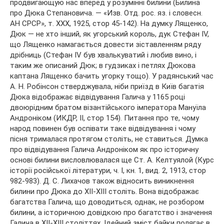
продвигающую нас вперед у розумінні билини (Билина
про Дюка Степановича. — «Изв. Отд. рос. яз. і словесн.
АН СРСР», т. XXX, 1925, стор 45-142). На думку Лященко,
Дюк — не хто інший, як угорський король, дук Стефан IV,
що Лященко намагається довести зіставленням ряду
дрібниць (Стефан IV був хвалькуватий і любив вино, і
таким же описаний Дюк; в гудзиках і петлях Дюкова
каптана Лященко бачить угорку тощо). У радянський час
А. Н. Робінсон стверджувала, ніби приїзд в Київ багатія
Дюка відображає відвідування Галича у 1165 році
двоюрідним братом візантійського імператора Мануїла
Андроніком (ИКДР, II, стор 154). Питання про те, чому
народ повинен був оспівати таке відвідування і чому
пісня трималася протягом століть, не ставиться. Думка
про відвідування Галича Андроніком як про історичну
основі билини висловлювалася ще Ст. А. Келтуялой (Курс
історії російської літератури, ч. I, кн. 1, вид. 2, 1913, стор
982-983). Д. С. Лихачов також відносить виникнення
билини про Дюка до XII-XIII століть. Вона відображає
багатства Галича, що доводиться, однак, не розбором
билини, а історичною довідкою про багатство і значення
Галича в XII-XIII століттях. Ідейний зміст байки полягає в