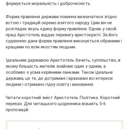
формується моральність і доброчесність.
Форма правління держави повинна визначатися згідно
встою і традицій окремо взятого народу. Цим він не
розглядає якусь єдину форму правління. Однак у своїй
праці Арістотель віддає перевагу аристократії. За його
судженню дана форма правління виконується обраними і
кращими по всім якостям людьми.
Ідеальним державою Аристотель бачить, суспільство, в
якому більшість жителів знайоме один з одним, а
особливо з усіма керівними ланками. Також ідеальне
держава, це те, де дотримані і враховані всі інтереси
людини і отримано гідну освіту і виховання.
Читати короткий зміст Аристотель Політика. Короткий
переказ. Для читацького щоденника візьміть 5-6
пропозицій