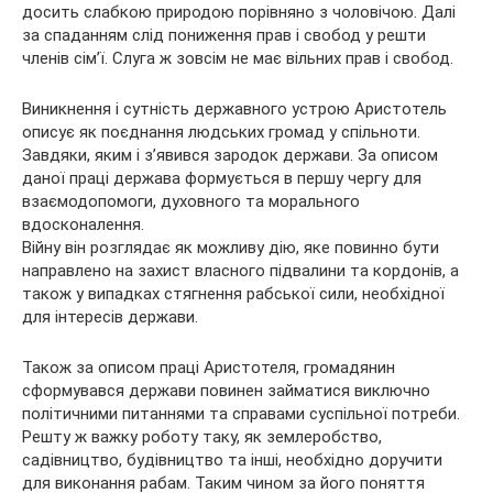
досить слабкою
природою порівняно з чоловічою. Далі
за спаданням слід пониження прав і свобод у решти
членів сім’ї. Слуга ж зовсім не має вільних прав і свобод.
Виникнення і сутність державного устрою Аристотель
описує як поєднання людських громад у спільноти.
Завдяки, яким і з’явився зародок держави. За описом
даної праці держава формується в першу чергу для
взаємодопомоги, духовного та морального
вдосконалення.
Війну він розглядає як можливу дію, яке повинно бути
направлено на захист власного підвалини та кордонів, а
також у випадках стягнення рабської сили, необхідної
для інтересів держави.
Також за описом праці Аристотеля, громадянин
сформувався держави повинен займатися виключно
політичними питаннями та справами суспільної потреби.
Решту ж важку роботу таку, як землеробство,
садівництво, будівництво та інші, необхідно доручити
для виконання рабам. Таким чином за його поняття