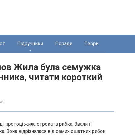
ст
Підручники
Поради
Твори
мов Жила була семужка
нника, читати короткий
ця
очці-протоці жила строката рибка. Звали її
а. Вона відрізнялася від самих ошатних рибок