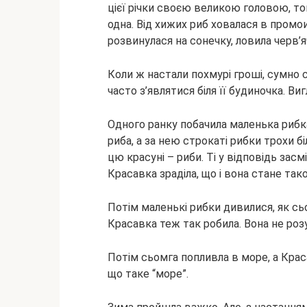
цієї річки своєю великою головою, то
одна. Від хижих риб ховалася
в промои
розвинулася на сонечку, ловила черв’я
Коли ж настали похмурі гроші, сумно 
часто з’являтися біля її будиночка. Ви
Одного ранку побачила маленька рибка,
риба, а за нею строкаті рибки трохи б
цю красуні – риби. Ті у відповідь зас
Красавка зраділа, що і вона стане та
Потім маленькі рибки дивилися, як сьом
Красавка теж так робила. Вона не розу
Потім сьомга попливла в море, а Крас
що таке “море”.