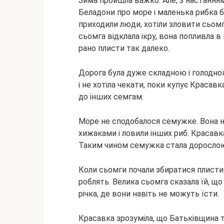
Зима пройшла важко. Але, з настання
Беладони про море і маленька рибка б
приходили люди, хотіли зловити сьомга
сьомга відклала ікру, вона попливла в
рано плисти так далеко.
Дорога була дуже складною і голодної 
і не хотіла чекати, поки купує Красавк
до інших семгам.
Море не сподобалося семужке. Вона не 
хижаками і ловили інших риб. Красавка
Таким чином семужка стала дорослою
Коли сьомги почали збиратися плисти 
роблять. Велика сьомга сказала їй, що
річка, де вони навіть не можуть їсти.
Красавка зрозуміла, що Батьківщина та