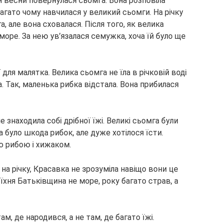
м весни повернулася сьомга. Вона розповіла
агато чому навчилася у великий сьомги. На річку
, але вона сховалася. Після того, як велика
 море. За нею ув’язалася семужка, хоча їй було ще
для малятка. Велика сьомга не їла в річковій воді
а. Так, маленька рибка відстала. Вона прибилася
знаходила собі дрібної їжі. Великі сьомга були
 було шкода рибок, але дуже хотілося їсти.
 рибою і хижаком.
на річку, Красавка не зрозуміла навіщо вони це
 їхня Батьківщина не море, року багато страв, а
м, де народився, а не там, де багато їжі.