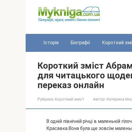
Перейти
до
вмісту
Історія
Біографії
Короткий змі
Короткий зміст Абра
для читацького щоде
переказ онлайн
Рубрика:
Короткий зміст
Автор:
Катерина Мо
В одній північній річці в маленькій гіл
Красавка.Вона була ще зовсім маленьк