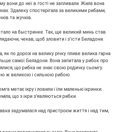
му вони до неї в гості не запливали. Жила вона
нах. Здалеку спостерігала за великими рибами,
чків та жучків.
стало на быстринке. Так, ще великий минь став
глядаючи, чекав, щоб зловити і з’їсти Беладони.
 як по дорозі на велику річку пливе велика гарна
ільше самої Беладони. Вона запитала у рибок про
міялися, що рибка не знає свою родичку сьомгу.
кою ж великою і сильною рибою.
га метає ікру і ловили і їли маленькі ікринки.
міла, що з ікри з’являються рибки.
авка задумалася над пристроєм життя і над тим,