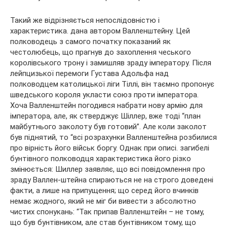
Такий же відрізняється непослідовністю і
характеристика. дана автором Валленштейну. Цей
полководець з самого початку показаний як
честолюбець, що прагнув до захоплення чеського
королівського трону і замишляв зраду імператору. Після
лейпцизької перемоги Густава Адольфа над
полководцем католицької ліги Тіллі, він таємно пропонує
шведського короля укласти союз проти імператора.
Хоча Валленштейн погодився набрати нову армію для
імператора, але, як стверджує Шіллер, вже тоді “план
майбутнього заколоту був готовий”. Але коли заколот
був піднятий, то “всі розрахунки Валленштейна розбилися
про вірність його військ боргу. Однак при описі. загибелі
бунтівного полководця характеристика його різко
змінюється: Шиллер заявляє, що всі повідомлення про
зраду Валлен-штейна спираються не на строго доведені
факти, а лише на припущення; що серед його вчинків
немає жодного, який не міг би вивести з абсолютно
чистих спонукань: “Так припав Валленштейн – не тому,
що був бунтівником, але став бунтівником тому, що