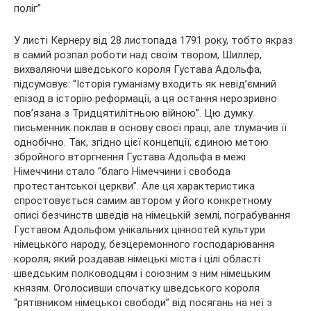
поліг”
У листі Кернеру від 28 листопада 1791 року, тобто якраз
в самий розпал роботи над своїм твором, Шиллер,
вихваляючи шведського короля Густава Адольфа,
підсумовує: “Історія гуманізму входить як невід’ємний
епізод в історію реформації, а ця остання нерозривно
пов’язана з Тридцятилітньою війною”. Цю думку
письменник поклав в основу своєї праці, але тлумачив її
однобічно. Так, згідно цієї концепції, єдиною метою
збройного вторгнення Густава Адольфа в межі
Німеччини стало “благо Німеччини і свобода
протестантської церкви”. Але ця характеристика
спростовується самим автором у його конкретному
описі безчинств шведів на німецькій землі, пограбування
Густавом Адольфом унікальних цінностей культури
німецького народу, безцеремонного господарювання
короля, який роздавав німецькі міста і цілі області
шведським полководцям і союзним з ним німецьким
князям. Оголосивши спочатку шведського короля
“рятівником німецької свободи” від посягань на неї з