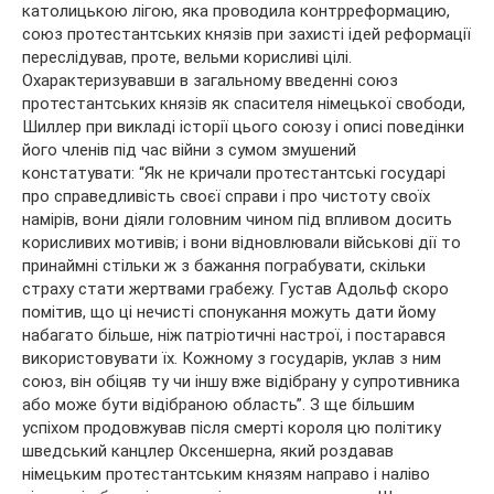
католицькою лігою, яка проводила контрреформацию,
союз протестантських князів при захисті ідей реформації
переслідував, проте, вельми корисливі цілі.
Охарактеризувавши в загальному введенні союз
протестантських князів як спасителя німецької свободи,
Шиллер при викладі історії цього союзу і описі поведінки
його членів під час війни з сумом змушений
констатувати: “Як не кричали протестантські государі
про справедливість своєї справи і про чистоту своїх
намірів, вони діяли головним чином під впливом досить
корисливих мотивів; і вони відновлювали військові дії то
принаймні стільки ж з бажання пограбувати, скільки
страху стати жертвами грабежу. Густав Адольф скоро
помітив, що ці нечисті спонукання можуть дати йому
набагато більше, ніж патріотичні настрої, і постарався
використовувати їх. Кожному з государів, уклав з ним
союз, він обіцяв ту чи іншу вже відібрану у супротивника
або може бути відібраною область”. З ще більшим
успіхом продовжував після смерті короля цю політику
шведський канцлер Оксеншерна, який роздавав
німецьким протестантським князям направо і наліво