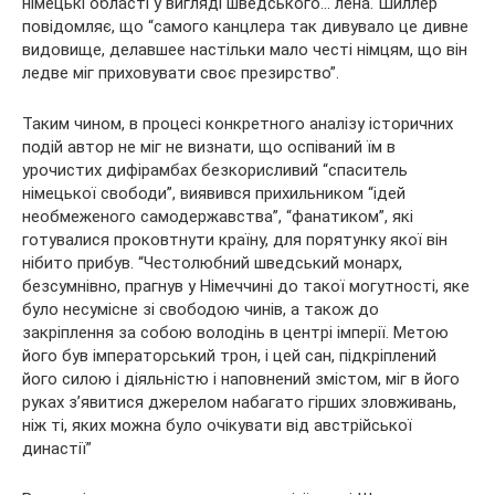
німецькі області у вигляді шведського… лена. Шиллер
повідомляє, що “самого канцлера так дивувало це дивне
видовище, делавшее настільки мало честі німцям, що він
ледве міг приховувати своє презирство”.
Таким чином, в процесі конкретного аналізу історичних
подій автор не міг не визнати, що оспіваний їм в
урочистих дифірамбах безкорисливий “спаситель
німецької свободи”, виявився прихильником “ідей
необмеженого самодержавства”, “фанатиком”, які
готувалися проковтнути країну, для порятунку якої він
нібито прибув. “Честолюбний шведський монарх,
безсумнівно, прагнув у Німеччині до такої могутності, яке
було несумісне зі свободою чинів, а також до
закріплення за собою володінь в центрі імперії. Метою
його був імператорський трон, і цей сан, підкріплений
його силою і діяльністю і наповнений змістом, міг в його
руках з’явитися джерелом набагато гірших зловживань,
ніж ті, яких можна було очікувати від австрійської
династії”