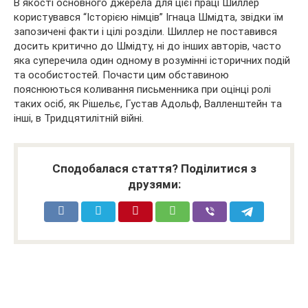
В якості основного джерела для цієї праці Шиллер
користувався “Історією німців” Ігнаца Шмідта, звідки їм
запозичені факти і цілі розділи. Шиллер не поставився
досить критично до Шмідту, ні до інших авторів, часто
яка суперечила один одному в розумінні історичних подій
та особистостей. Почасти цим обставиною
пояснюються коливання письменника при оцінці ролі
таких осіб, як Рішельє, Густав Адольф, Валленштейн та
інші, в Тридцятилітній війні.
Сподобалася стаття? Поділитися з
друзями: