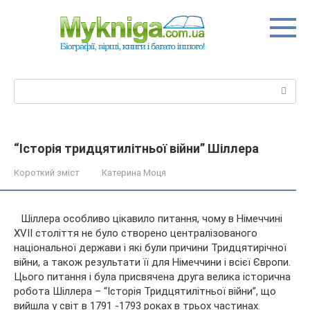
Перейти
до
вмісту
Пошук:
“Історія тридцятилітньої війни” Шіллера
Короткий зміст
Катерина Моця
Шіллера особливо цікавило питання, чому в Німеччині
XVII століття не було створено централізованого
національної держави і які були причини Тридцятирічної
війни, а також результати її для Німеччини і всієї Європи.
Цього питання і була присвячена друга велика історична
робота Шіллера – “Історія Тридцятилітньої війни”, що
вийшла у світ в 1791 -1793 роках в трьох частинах.