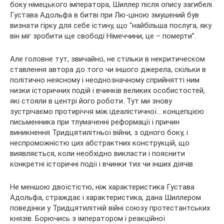
боку німецького імператора, Шиллер після опису загибелі
Густава Адольфа в битві при Лю-ціною змушений був
визнати гірку для себе істину, що “найбільша послуга, яку
він міг зробити ще свободі Німеччини, це – померти”.
Але головне тут, звичайно, не стільки в некритическом
ставлення автора до того чи іншого джерела, скільки в
політично неясному і неоднозначному сприйнятті ним
низки історичних подій і вчинків великих особистостей,
які стояли в центрі його роботи. Тут ми знову
зустрічаємо протиріччя між ідеалістичної… концепцією
письменника при тлумаченні реформації і причин
виникнення Тридцятилітньої війни, з одного боку, і
неспроможністю цих абстрактних конструкцій, що
виявляється, коли необхідно викласти і пояснити
конкретні історичні події і вчинки тих чи інших діячів.
Не меншою двоїстістю, ніж характеристика Густава
Адольфа, страждає і характеристика, дана Шиллером
поведінки у Тридцятилітній війні союзу протестантських
князів. Борючись з імператором і реакційної