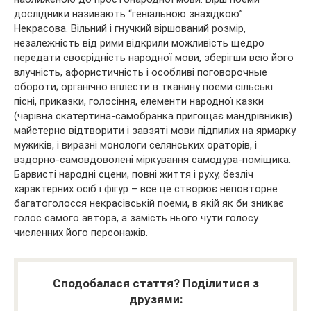
дослідники називають “геніальною знахідкою”
Некрасова. Вільний і гнучкий віршований розмір,
незалежність від рими відкрили можливість щедро
передати своєрідність народної мови, зберігши всю його
влучність, афористичність і особливі поговорочные
обороти; органічно вплести в тканину поеми сільські
пісні, приказки, голосіння, елементи народної казки
(чарівна скатертина-самобранка пригощає мандрівників)
майстерно відтворити і завзяті мови підпилих на ярмарку
мужиків, і виразні монологи селянських ораторів, і
вздорно-самовдоволені міркування самодура-поміщика.
Барвисті народні сцени, повні життя і руху, безліч
характерних осіб і фігур – все це створює неповторне
багатоголосся некрасівській поеми, в якій як би зникає
голос самого автора, а замість нього чути голосу
численних його персонажів.
Сподобалася стаття? Поділитися з
друзями: