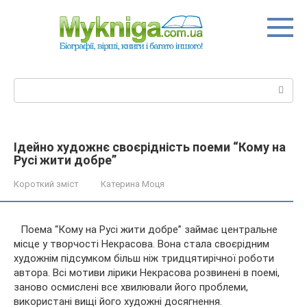
Перейти
до
вмісту
Пошук:
Ідейно художнє своєрідність поеми “Кому на
Русі жити добре”
Короткий зміст
Катерина Моця
Поема “Кому на Русі жити добре” займає центральне
місце у творчості Некрасова. Вона стала своєрідним
художнім підсумком більш ніж тридцятирічної роботи
автора. Всі мотиви лірики Некрасова розвинені в поемі,
заново осмислені все хвилювали його проблеми,
використані вищі
його художні досягнення.