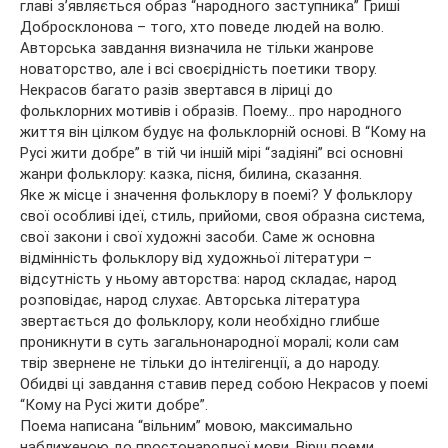
главі з’являється образ “народного заступника” Гриші
Добросклонова – того, хто поведе людей на волю.
Авторська завдання визначила не тільки жанрове
новаторство, але і всі своєрідність поетики твору.
Некрасов багато разів звертався в ліриці до
фольклорних мотивів і образів. Поему… про народного
життя він цілком будує на фольклорній основі. В “Кому на
Русі жити добре” в тій чи іншій мірі “задіяні” всі основні
жанри фольклору: казка, пісня, билина, сказання.
Яке ж місце і значення фольклору в поемі? У фольклору
свої особливі ідеї, стиль, прийоми, своя образна система,
свої закони і свої художні засоби. Саме ж основна
відмінність фольклору від художньої літератури –
відсутність у ньому авторства: народ складає, народ
розповідає, народ слухає. Авторська література
звертається до фольклору, коли необхідно глибше
проникнути в суть загальнонародної моралі; коли сам
твір звернене не тільки до інтелігенції, а до народу.
Обидві ці завдання ставив перед собою Некрасов у поемі
“Кому на Русі жити добре”.
Поема написана “вільним” мовою, максимально
наближеною до простонародної мови. Вірш поеми