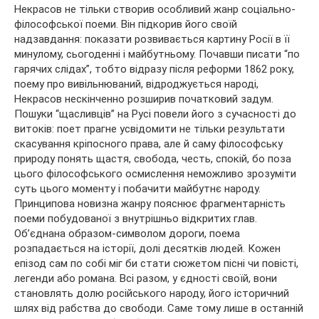
Некрасов не тільки створив особливий жанр соціально-
філософської поеми. Він підкорив його своїй
надзавдання: показати розвивається картину Росії в її
минулому, сьогоденні і майбутньому. Почавши писати “по
гарячих слідах”, тобто відразу після реформи 1862 року,
поему про вивільнюваний, відроджується народі,
Некрасов нескінченно розширив початковий задум.
Пошуки “щасливців” на Русі повели його з сучасності до
витоків: поет прагне усвідомити не тільки результати
скасування кріпосного права, але й саму філософську
природу понять щастя, свобода, честь, спокій, бо поза
цього філософського осмислення неможливо зрозуміти
суть цього моменту і побачити майбутнє народу.
Принципова новизна жанру пояснює фрагментарність
поеми побудованої з внутрішньо відкритих глав.
Об’єднана образом-символом дороги, поема
розпадається на історії, долі десятків людей. Кожен
епізод сам по собі міг би стати сюжетом пісні чи повісті,
легенди або романа. Всі разом, у єдності своїй, вони
становлять долю російського народу, його історичний
шлях від рабства до свободи. Саме тому лише в останній