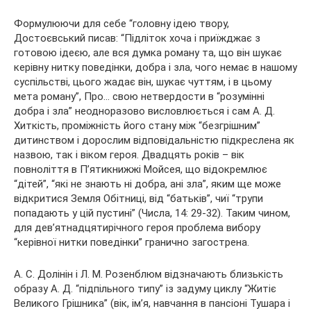
Формулюючи для себе “головну ідею твору,
Достоєвський писав: “Підліток хоча і приїжджає з
готовою ідеєю, але вся думка роману та, що він шукає
керівну нитку поведінки, добра і зла, чого немає в нашому
суспільстві, цього жадає він, шукає чуттям, і в цьому
мета роману”, Про… свою нетвердости в “розумінні
добра і зла” неодноразово висловлюється і сам А. Д.
Хиткість, проміжність його стану між “безгрішним”
дитинством і дорослим відповідальністю підкреслена як
назвою, так і віком героя. Двадцять років – вік
повноліття в П’ятикнижжі Мойсея, що відокремлює
“дітей”, “які не знають ні добра, ані зла”, яким ще може
відкритися Земля Обітниці, від “батьків”, чиї “трупи
попадають у цій пустині” (Числа, 14: 29-32). Таким чином,
для дев’ятнадцятирічного героя проблема вибору
“керівної нитки поведінки” гранично загострена.
А. С. Долінін і Л. М. Розенблюм відзначають близькість
образу А. Д. “підпільного типу” із задуму циклу “Житіє
Великого Грішника” (вік, ім’я, навчання в пансіоні Тушара і