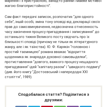
марення і з пристрасною, занадто ранній і майже мстивої
жагою благопристойності”.
Сам факт передачі записок, розпочатих “для одного
себе”, іншій особі, зміна тону оповіді від декларації своїх
прав до самозвинувачення, недвозначна отнесенность
часу закінчення процесу пригадування і записування” до
останнього тижня Великого посту свідчать про їх
близькості сповіді (причому не тільки як літературного
жанру, але і як таїнства). Ю. Ф. Карякін “головною і
простий таємницею” романа вважає “відкриття
щоденника як знаряддя духовної самовыделки”,
протиставлення “довгого, важкого процесу нещадного
пригадування” ідей “капіталу разом” і “швидкого подвигу”
(див. його книгу “Достоєвський і напередодні XXI
століття”, 1989).
Сподобалася стаття? Поділитися з
друзями: