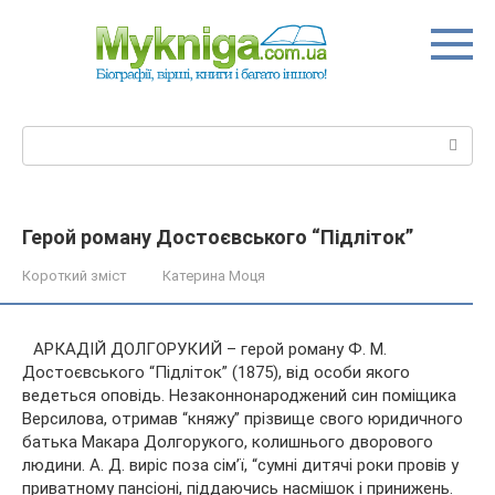
Перейти
до
вмісту
Пошук:
Герой роману Достоєвського “Підліток”
Короткий зміст
Катерина Моця
АРКАДІЙ ДОЛГОРУКИЙ – герой роману Ф. М.
Достоєвського “Підліток” (1875), від особи якого
ведеться оповідь. Незаконнонароджений син поміщика
Версилова, отримав “княжу” прізвище свого юридичного
батька Макара Долгорукого, колишнього дворового
людини. А. Д. виріс поза сім’ї,
“сумні дитячі роки провів у
приватному пансіоні, піддаючись насмішок і принижень.