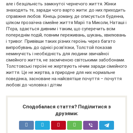
але і безцільність замкнутої чернечого життя. Жінки
знаходять те, заради чого варто жити: до них приходить
справжня любов. Кінець роману, де описується буденна,
цілком прозаїчна сімейне життя Марії та Миколи, Наташі і
П’єра, здається дивним і таким, що суперечить всім
попереднім подій, повним переживань, шукань, хвилювань
і тривог. Привівши таких різних героїнь через багато
випробувань до однієї розв’язки, Толстой показав
неминучість і необхідність для людини звичайної
сімейного життя, не засміченою світськими забобонами.
Толстовські героїні не жертвують нічим заради сімейного
життя. Це не жертва, а природне для них нормальне
поведінка, засноване на найсвятіше почуття – почуття
любові до чоловіка і дітям
Сподобалася стаття? Поділитися з
друзями: