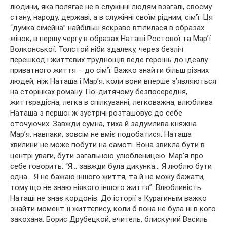
людини, яка полягає не в служінні людям взагалі, своєму
стану, народу, державі, а в служінні своїм рідним, сім’ї. Ця
“думка сімейна” найбільш яскраво втілилася в образах
жінок, в першу чергу в образах Наташі Ростової та Мар’ї
Волконської. Толстой ніби здалеку, через безліч
перешкод і життєвих труднощів веде героїнь до ідеалу
приватного життя – до сім’ї. Важко знайти більш різних
людей, ніж Наташа і Мар’я, коли вони вперше з’являються
на сторінках роману. По-дитячому безпосередня,
життєрадісна, легка в спілкуванні, легковажна, влюблива
Наташа з першої ж зустрічі розташовує до себе
оточуючих. Завжди сумна, тиха й задумлива княжна
Мар’я, навпаки, зовсім не вміє подобатися. Наташа
хвилини не може побути на самоті. Вона звикла бути в
центрі уваги, бути загальною улюбленицею. Мар’я про
себе говорить: “Я… завжди була дикунка… Я люблю бути
одна… Я не бажаю іншого життя, та й не можу бажати,
тому що не знаю ніякого іншого життя”. Влюбливість
Наташі не знає кордонів. До історії з Курагиным важко
знайти момент її життєпису, коли б вона не була ні в кого
закохана. Борис Друбецкой, вчитель, блискучий Василь