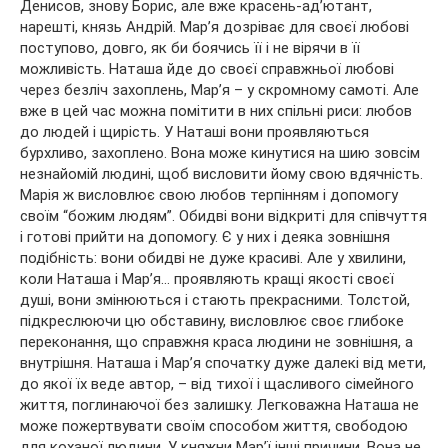
Денисов, знову Борис, але вже красень-ад’ютант,
нарешті, князь Андрій. Мар’я дозріває для своєї любові
поступово, довго, як би боячись її і не вірячи в її
можливість. Наташа йде до своєї справжньої любові
через безліч захоплень, Мар’я – у скромному самоті. Але
вже в цей час можна помітити в них спільні риси: любов
до людей і щирість. У Наташі вони проявляються
бурхливо, захоплено. Вона може кинутися на шию зовсім
незнайомій людині, щоб висловити йому свою вдячність.
Марія ж висловлює свою любов терпінням і допомогу
своїм “божим людям”. Обидві вони відкриті для співчуття
і готові прийти на допомогу. Є у них і деяка зовнішня
подібність: вони обидві не дуже красиві. Але у хвилини,
коли Наташа і Мар’я… проявляють кращі якості своєї
душі, вони змінюються і стають прекрасними. Толстой,
підкреслюючи цю обставину, висловлює своє глибоке
переконання, що справжня краса людини не зовнішня, а
внутрішня. Наташа і Мар’я спочатку дуже далекі від мети,
до якої їх веде автор, – від тихої і щасливого сімейного
життя, поглинаючої без залишку. Легковажна Наташа не
може пожертвувати своїм способом життя, свободою
для коханої людини. У княжни Мар’ї інші причини. Вона не