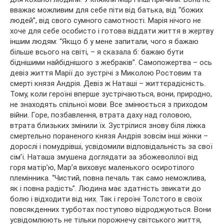
вважає можливим для себе піти від батька, від “божих
людей”, від свого сумного самотності. Марія нічого не
хоче для себе особисто і готова віддати життя в жертву
іншим людям: “Якщо б у мене запитали, чого я бажаю
більше всього на світі, – я сказала б: бажаю бути
біднішими найбіднішого з жебраків”. Самопожертва – ось
девіз життя Марії до зустрічі з Миколою Ростовим та
смерті князя Андрія. Девіз ж Наташі – життєрадісність.
Тому, коли героїні вперше зустрічаються, вони, природно,
не знаходять спільної мови. Все змінюється з приходом
війни. Горе, позбавлення, втрата даху над головою,
втрата близьких змінили їх. Зустрілися знову біля ліжка
смертельно пораненого князя Андрія зовсім інші жінки –
дорослі і помудрівші, усвідомили відповідальність за свої
сім’ї. Наташа змушена доглядати за збожеволілої від
горя матір’ю, Мар’я виховує маленького осиротілого
племінника. “Чистий, повна печаль так само неможлива,
як і повна радість”. Людина має здатність звикати до
болю і відходити від них. Так і героїні Толстого в своїх
повсякденних турботах поступово відроджуються. Вони
усвідомлюють не тільки порожнечу світського життя,