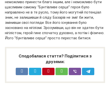
неможливо принести благо іншим, але і неможливо бути
щасливим самому. “Бунтівливе серце” героя було
направлено не в те русло, тому його могутній потенціал
зник, не залишивши й сліду. Базарів не зміг би жити,
змінивши свої погляди. Все його існування було
засновано на нігілізмі. Зрозумівши, що він не здатен бути
нігілістом, герой гине спочатку духовно, а потім і фізично.
Його “бунтівливе серце” просто перестає битися.
Сподобалася стаття? Поділитися з
друзями: