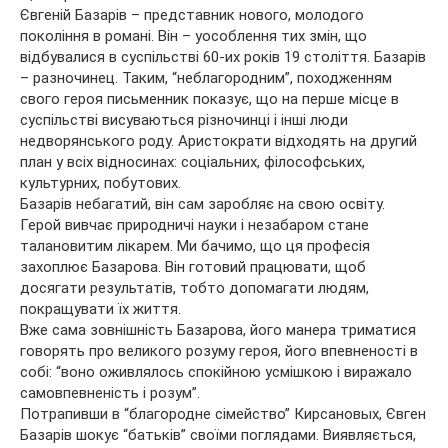
Євгеній Базарів – представник нового, молодого
покоління в романі. Він – уособлення тих змін, що
відбувалися в суспільстві 60-их років 19 століття. Базарів
– разночинец. Таким, “неблагородним”, походженням
свого героя письменник показує, що на перше місце в
суспільстві висуваються різночинці і інші люди
недворянського роду. Аристократи відходять на другий
план у всіх відносинах: соціальних, філософських,
культурних, побутових.
Базарів небагатий, він сам заробляє на свою освіту.
Герой вивчає природничі науки і незабаром стане
талановитим лікарем. Ми бачимо, що ця професія
захоплює Базарова. Він готовий працювати, щоб
досягати результатів, тобто допомагати людям,
покращувати їх життя.
Вже сама зовнішність Базарова, його манера триматися
говорять про великого розуму героя, його впевненості в
собі: “воно оживлялось спокійною усмішкою і виражало
самовпевненість і розум”.
Потрапивши в “благородне сімейство” Кирсановых, Євген
Базарів шокує “батьків” своїми поглядами. Виявляється,