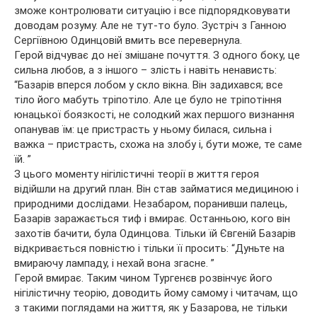
зможе контролювати ситуацію і все підпорядковувати
доводам розуму. Але не тут-то було. Зустріч з Ганною
Сергіївною Одинцовій вмить все перевернула.
Герой відчуває до неї змішане почуття. З одного боку, це
сильна любов, а з іншого – злість і навіть ненависть:
“Базарів вперся лобом у скло вікна. Він задихався; все
тіло його мабуть тріпотіло. Але це було не тріпотіння
юнацької боязкості, не солодкий жах першого визнання
опанував їм: це пристрасть у ньому билася, сильна і
важка – пристрасть, схожа на злобу і, бути може, те саме
їй. ”
З цього моменту нігілістичні теорії в життя героя
відійшли на другий план. Він став займатися медициною і
природними дослідами. Незабаром, поранивши палець,
Базарів заражається тиф і вмирає. Останньою, кого він
захотів бачити, була Одинцова. Тільки їй Євгеній Базарів
відкривається повністю і тільки її просить: “Дуньте на
вмираючу лампаду, і нехай вона згасне. ”
Герой вмирає. Таким чином Тургенєв розвінчує його
нігілістичну теорію, доводить йому самому і читачам, що
з такими поглядами на життя, як у Базарова, не тільки