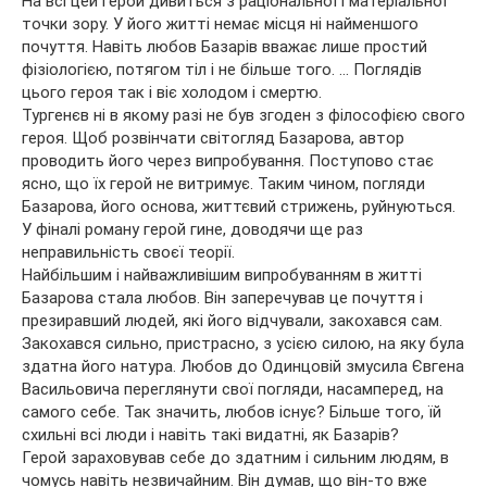
На всі цей герой дивиться з раціональної і матеріальної
точки зору. У його житті немає місця ні найменшого
почуття. Навіть любов Базарів вважає лише простий
фізіологією, потягом тіл і не більше того. … Поглядів
цього героя так і віє холодом і смертю.
Тургенєв ні в якому разі не був згоден з філософією свого
героя. Щоб розвінчати світогляд Базарова, автор
проводить його через випробування. Поступово стає
ясно, що їх герой не витримує. Таким чином, погляди
Базарова, його основа, життєвий стрижень, руйнуються.
У фіналі роману герой гине, доводячи ще раз
неправильність своєї теорії.
Найбільшим і найважливішим випробуванням в житті
Базарова стала любов. Він заперечував це почуття і
презиравший людей, які його відчували, закохався сам.
Закохався сильно, пристрасно, з усією силою, на яку була
здатна його натура. Любов до Одинцовій змусила Євгена
Васильовича переглянути свої погляди, насамперед, на
самого себе. Так значить, любов існує? Більше того, їй
схильні всі люди і навіть такі видатні, як Базарів?
Герой зараховував себе до здатним і сильним людям, в
чомусь навіть незвичайним. Він думав, що він-то вже