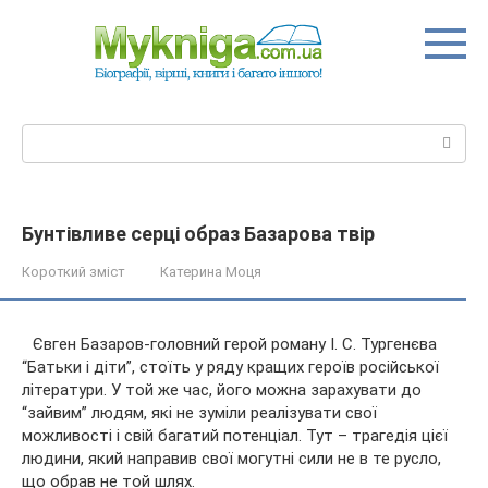
Перейти
до
вмісту
Пошук:
Бунтівливе серці образ Базарова твір
Короткий зміст
Катерина Моця
Євген Базаров-головний герой роману І. С. Тургенєва
“Батьки і діти”, стоїть у ряду кращих героїв російської
літератури. У той же час, його можна зарахувати до
“зайвим” людям, які не зуміли реалізувати свої
можливості і свій багатий потенціал. Тут – трагедія цієї
людини, який
направив свої могутні сили не в те русло,
що обрав не той шлях.