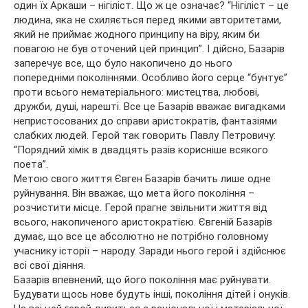
один їх Аркаши – нігіліст. Що ж це означає? “Нігіліст – це
людина, яка не схиляється перед якими авторитетами,
який не приймає жодного принципу на віру, яким би
повагою не був оточений цей принцип”. І дійсно, Базарів
заперечує все, що було накопичено до нього
попередніми поколіннями. Особливо його серце “бунтує”
проти всього нематеріального: мистецтва, любові,
дружби, душі, нарешті. Все це Базарів вважає вигадками
непристосованих до справи аристократів, фантазіями
слабких людей. Герой так говорить Павлу Петровичу:
“Порядний хімік в двадцять разів корисніше всякого
поета”.
Метою свого життя Євген Базарів бачить лише одне
руйнування. Він вважає, що мета його покоління –
розчистити місце. Герой прагне звільнити життя від
всього, накопиченого аристократією. Євгеній Базарів
думає, що все це абсолютно не потрібно головному
учаснику історії – народу. Заради нього герой і здійснює
всі свої діяння.
Базарів впевнений, що його покоління має руйнувати.
Будувати щось нове будуть інші, покоління дітей і онуків.