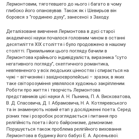
Лермонтовим, тяготевшего до нього і багато в чому
глибоко його опановував. Також як і Шевирьов він
боровся з “гординею духу”, занесеної з Заходу.
Деталізоване вивчення Лермонтова в дусі старої
академічної науки почалося головним чином в останні
десятиліття ХІХ століття і було продовжено в нашому
столітті. Прихильники цього погляду бачили в
Лермонтова крайнього індивідуаліста, виразника “суто
негативного погляду”, скептичного романтика,
невпевненого у всіх людських цінностях і спирається на
чужі – вітчизняні і західноєвропейські – зразки, в яких
таке світорозуміння уявлялося художньо закріпленим.
Роботи про життя і творчість Лермонтова
представників цієї науки А. Н. Пынина, П. А. Висковатова,
В. Д. Спасовича, Д. І. Абрамовича, Н. А. Котляревського
та ін знаменують новий етап у дослідженні поета. Серед
різних тем і розробок розглядається і питання про
релігійність поета і його байронизме, демонизме.
Порушується також проблема релігійного виховання
Лермонтова в будинку його бабусі Е. А. Арсеньєвої.