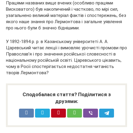
Працями названих вище вчених (особливо працями
Висковатого) був накопичений і частково, по мірі сил,
узагальнено великий матеріал фактів і спостережень, без
якого наше знання про Лермонтова і загальне уявлення
про нього були б значно біднішими.
У 1892-1894 р. р. в Казанському університеті А. А.
Царевський читає лекції і вимовляє урочисті промови про
Православ’я і про значення російської словесності в
національному російській освіті. Царевського цікавить,
чому в Росії спостерігається недостатня читаність
творів Лермонтова?
Сподобалася стаття? Поділитися з
друзями: