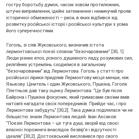
гостру боротьбу думок, часом зовсім протилежних,
штучні випрямлення, ідейні затемнення і неминучий прояв
історичної обмеженості – риси, в яких відбився хід
розвитку російської історії і російської культури з усіма
його суперечностями.
Гоголь, зі слів Жуковського, визначив істота
лермонтовської поезії словом “безочарование” [30, 1].
Люди різних епох, різного душевного ладу, розумових сил,
релігійних устремлінь сходилися в загальному
“безочаровании” від Лермонтова. Гоголь у статті про
російської лірики приділив Лермонтову місця менше, ніж
Языкову. Цінитель і один Жуковського, Пушкіна, Гоголя
Плетньов дав таку оцінку Лермонтова: “Це був після
Байрона і Пушкіна фокусник, який гримасами своїми вмів
натовпі нагадати своїх попередників. Прийде час, і про
Лермонтова забудуть” [30,2]. Така думка поділялася чи не
більшістю знали Лермонтова людей. Іван Аксаков:
“Поезія Лермонтова – це туга душі, хворій від своєї
власної порожнечі внаслідок безвір’я і відсутності
ідеалів” [30,2]. Достоєвський висловився про свого