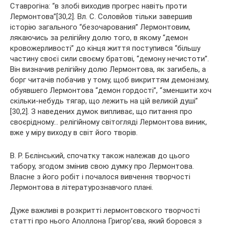
Ставрогіна: “в злобі виходив прогрес навіть проти
Лермонтова”[30,2]. Вл. С. Соловйов тільки завершив
історію загального “безочарования” Лермонтовим,
лякаючись за релігійну долю того, в якому “демон
кровожерливості” до кінця життя поступився “більшу
частину своєї сили своєму братові, “демону нечистоти”.
Він визначив релігійну долю Лермонтова, як загибель, а
борг читачів побачив у тому, щоб викриттям демонізму,
обуявшего Лермонтова “демон гордості”, “зменшити хоч
скільки-небудь тягар, що лежить на цій великій душі”
[30,2]. З наведених думок випливає, що питання про
своєрідному… релігійному світогляді Лермонтова виник,
вже у міру виходу в світ його творів.
В. Р. Бєлінський, спочатку також належав до цього
табору, згодом змінив свою думку про Лермонтова.
Власне з його робіт і почалося вивчення творчості
Лермонтова в літературознавчого плані.
Дуже важливі в розкритті лермонтовского творчості
статті про нього Аполлона Григор’єва, який боровся з