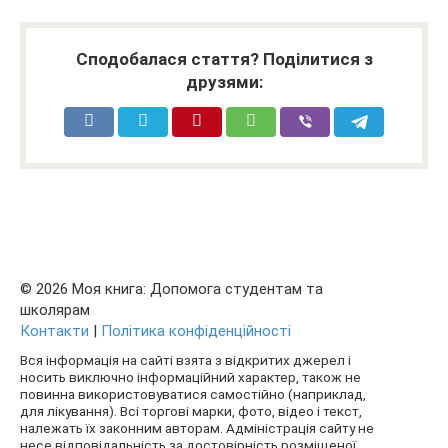
Сподобалася стаття? Поділитися з
друзями:
© 2026 Моя книга: Допомога студентам та
школярам
Контакти
|
Політика конфіденційності
Вся інформація на сайті взята з відкритих джерел і
носить виключно інформаційний характер, також не
повинна використовуватися самостійно (наприклад,
для лікування). Всі торгові марки, фото, відео і текст,
належать їх законним авторам. Адміністрація сайту не
несе відповідальність за достовірність розміщеної