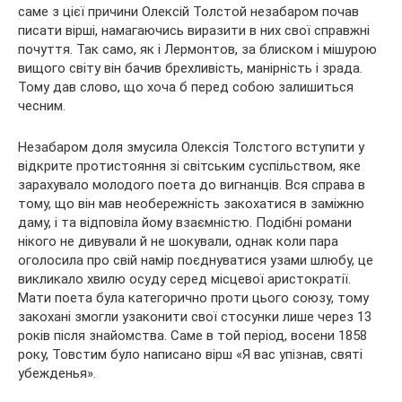
саме з цієї причини Олексій Толстой незабаром почав
писати вірші, намагаючись виразити в них свої справжні
почуття. Так само, як і Лермонтов, за блиском і мішурою
вищого світу він бачив брехливість, манірність і зрада.
Тому дав слово, що хоча б перед собою залишиться
чесним.
Незабаром доля змусила Олексія Толстого вступити у
відкрите протистояння зі світським суспільством, яке
зарахувало молодого поета до вигнанців. Вся справа в
тому, що він мав необережність закохатися в заміжню
даму, і та відповіла йому взаємністю. Подібні романи
нікого не дивували й не шокували, однак коли пара
оголосила про свій намір поєднуватися узами шлюбу, це
викликало хвилю осуду серед місцевої аристократії.
Мати поета була категорично проти цього союзу, тому
закохані змогли узаконити свої стосунки лише через 13
років після знайомства. Саме в той період, восени 1858
року, Товстим було написано вірш «Я вас упізнав, святі
убежденья».