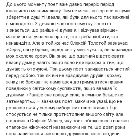
До цього моменту поет вже давно переріс період
юнацького максималізму. Тим не менш, автор все ж зумів
зберегти в душі ті ідеали, які були для нього так важливі
в молодості. З деякою часткою смутку товстої
зізнається, що раніше «і думав я, і відчував вірніше»,
маючи чітке уявлення про те, що треба любити, що
ненавидіти. Але в той же час Олексій Толстой зазначає:
«Серед світу брехні, серед світу мені чужого, не назавжди
моя охолола кров». Він знає, що здатний відстоювати
власну думку, навіть якщо воно йде врозріз з тим, що
думають оточуючі. При цьому поет залишається чистий
перед собою, так як він не зраджував друзів і кохану
жінку, не брехав і не намагався дотримуватися правил
поведінки у світському суспільстві, якщо вважав їх
дурними. «Раніше сяє правди сила, її сумніви більше не
затьмарять», — зазначає поет, маючи на увазі, що не
розкаюється у своєму виборі життєвої позиції. І це
стосується не тільки протистояння вищого світу, але
відносин з Софією Міллер, яку поет обожнював і вважав
еталоном жіночності незважаючи на те, що довгі роки
вона залишалася законною дружиною іншої людини.