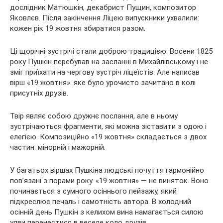
дослідник Матюшкін, декабрист Пущин, композитор
Яковлєв. Після закінчення Ліцею випускники ухвалили:
кожен рік 19 жовтня збиратися разом.
Ці щорічні зустрічі стали доброю традицією. Восени 1825
року Пушкін перебував на засланні в Михайлівському і не
зміг приїхати на чергову зустріч ліцеїстів. Але написав
вірш «19 жовтня». яке було урочисто зачитано в колі
присутніх друзів.
Твір являє собою дружнє послання, але в ньому
зустрічаються фрагменти, які можна зіставити з одою і
елегією. Композиційно «19 жовтня» складається з двох
частин: мінорній і мажорній.
У багатьох віршах Пушкіна людські почуття гармонійно
пов’язані з порами року. «19 жовтня» — не виняток. Воно
починається з сумного осіннього пейзажу, який
підкреслює печаль і самотність автора. В холодний
осінній день Пушкін з келихом вина намагається силою
уяви перенестися в веселе коло друзів.