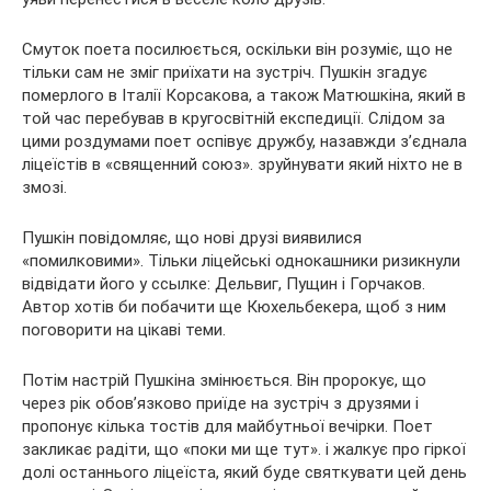
Смуток поета посилюється, оскільки він розуміє, що не
тільки сам не зміг приїхати на зустріч. Пушкін згадує
померлого в Італії Корсакова, а також Матюшкіна, який в
той час перебував в кругосвітній експедиції. Слідом за
цими роздумами поет оспівує дружбу, назавжди з’єднала
ліцеїстів в «священний союз». зруйнувати який ніхто не в
змозі.
Пушкін повідомляє, що нові друзі виявилися
«помилковими». Тільки ліцейські однокашники ризикнули
відвідати його у ссылке: Дельвиг, Пущин і Горчаков.
Автор хотів би побачити ще Кюхельбекера, щоб з ним
поговорити на цікаві теми.
Потім настрій Пушкіна змінюється. Він пророкує, що
через рік обов’язково приїде на зустріч з друзями і
пропонує кілька тостів для майбутньої вечірки. Поет
закликає радіти, що «поки ми ще тут». і жалкує про гіркої
долі останнього ліцеїста, який буде святкувати цей день