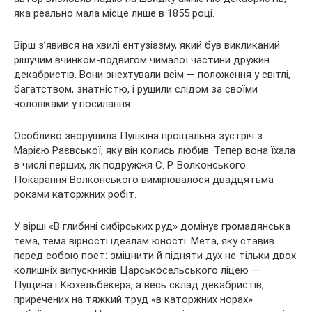
яка реально мала місце лише в 1855 році.
Вірш з’явився на хвилі ентузіазму, який був викликаний
рішучим вчинком-подвигом чималої частини дружин
декабристів. Вони знехтували всім — положення у світлі,
багатством, знатністю, і рушили слідом за своїми
чоловіками у посилання.
Особливо зворушила Пушкіна прощальна зустріч з
Марією Раєвської, яку він колись любив. Тепер вона їхала
в числі перших, як подружжя С. Р. Волконського.
Покарання Волконського вимірювалося двадцятьма
роками каторжних робіт.
У вірші «В глибині сибірських руд» домінує громадянська
тема, тема вірності ідеалам юності. Мета, яку ставив
перед собою поет: зміцнити й підняти дух не тільки двох
колишніх випускників Царськосельського ліцею —
Пущина і Кюхельбекера, а весь склад декабристів,
приречених на тяжкий труд «в каторжних норах»