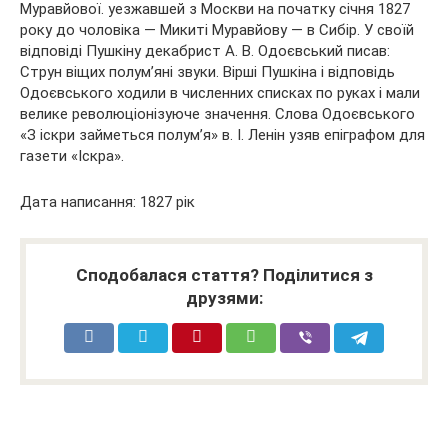
Муравйової. уезжавшей з Москви на початку січня 1827
року до чоловіка — Микиті Муравйову — в Сибір. У своїй
відповіді Пушкіну декабрист А. В. Одоєвський писав:
Струн віщих полум’яні звуки. Вірші Пушкіна і відповідь
Одоєвського ходили в численних списках по руках і мали
велике революціонізуюче значення. Слова Одоєвського
«З іскри займеться полум’я» в. І. Ленін узяв епіграфом для
газети «Іскра».
Дата написання: 1827 рік
Сподобалася стаття? Поділитися з
друзями: