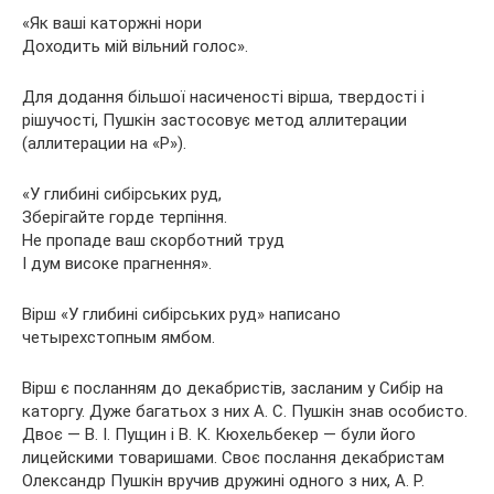
«Як ваші каторжні нори
Доходить мій вільний голос».
Для додання більшої насиченості вірша, твердості і
рішучості, Пушкін застосовує метод аллитерации
(аллитерации на «Р»).
«У глибині сибірських руд,
Зберігайте горде терпіння.
Не пропаде ваш скорботний труд
І дум високе прагнення».
Вірш «У глибині сибірських руд» написано
четырехстопным ямбом.
Вірш є посланням до декабристів, засланим у Сибір на
каторгу. Дуже багатьох з них А. С. Пушкін знав особисто.
Двоє — В. І. Пущин і В. К. Кюхельбекер — були його
лицейскими товаришами. Своє послання декабристам
Олександр Пушкін вручив дружині одного з них, А. Р.