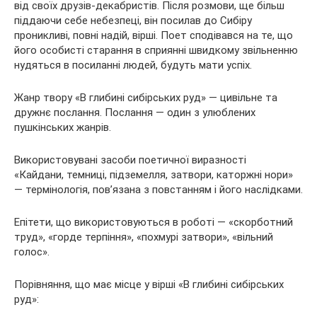
від своїх друзів-декабристів. Після розмови, ще більш
піддаючи себе небезпеці, він посилав до Сибіру
проникливі, повні надій, вірші. Поет сподівався на те, що
його особисті старання в сприянні швидкому звільненню
нудяться в посиланні людей, будуть мати успіх.
Жанр твору «В глибині сибірських руд» — цивільне та
дружнє послання. Послання — один з улюблених
пушкінських жанрів.
Використовувані засоби поетичної виразності
«Кайдани, темниці, підземелля, затвори, каторжні нори»
— термінологія, пов’язана з повстанням і його наслідками.
Епітети, що використовуються в роботі — «скорботний
труд», «горде терпіння», «похмурі затвори», «вільний
голос».
Порівняння, що має місце у вірші «В глибині сибірських
руд»: