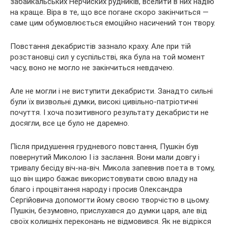
забайкальських Нерчиских рудників, вселити в них надію
на краще. Віра в те, що все погане скоро закінчиться —
саме цим обумовлюється емоційно насичений тон твору.
Повстання декабристів зазнало краху. Але при тій
розстановці сил у суспільстві, яка була на той момент
часу, воно не могло не закінчиться невдачею.
Але не могли і не виступити декабристи. Занадто сильні
були їх визвольні думки, високі цивільно-патріотичні
почуття. І хоча позитивного результату декабристи не
досягли, все це було не даремно.
Після придушення грудневого повстання, Пушкін був
повернутий Миколою I із заслання. Вони мали довгу і
тривалу бесіду віч-на-віч. Микола запевнив поета в тому,
що він щиро бажає використовувати свою владу на
благо і процвітання народу і просив Олександра
Сергійовича допомогти йому своєю творчістю в цьому.
Пушкін, безумовно, прислухався до думки царя, але від
своїх колишніх переконань не відмовився. Як не відрікся