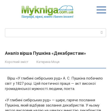
Перейти
до
вмісту
Пошук:
Аналіз вірша Пушкіна «Декабристам»
Короткий зміст
Катерина Моця
Вірш «У глибині сибірських руд» А. С. Пушкіна побачило
світ у 1827 році. Цей поетичної праця — акт високої
громадянської мужності людини, поета.
«У глибині сибірських руд» — щире, гаряче послання
Пушкіна, який відбував заслання декабристів. У ньому
автор висловив надію на
швидку амністію декабристів,