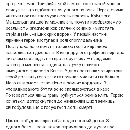
про речі земні. Ліричний герой в імпресіоністичній манері
описує те, що відбувається у нього на очах. Перед очима
читачів постає «похмурих скель покров». Крім того,
Мандельштам дає їм можливість почути изображаемую
реальність, згадуючи хор сплячих коників, «миготять
стріл дзвін», «віщих крик ворон». У першій частині
ліричний герой виступає в ролі споглядальника.
Поступово його почуття зливаються з картиною
навколишньої дійсності. В кінці другої строфи він передає
читачам своє відчуття простору і часу — невід’ємні
категорії мислення людини, на думку великого
німецького філософа Канта. У двох останніх чотиривірші
герой розглянутого тексту починає мислити глобально.
Його свідомості стає тісно в земних кордонах. З
упорядкованого буття воно спрямовується в хаос.
Розсовується явищ грань, руйнується земна кліть. Герою
хочеться. доторкнутися до найважливіших таємниць
світобудови, що стосуються долі і смерті.
Цікаво побудова вірша «Сьогодні поганий день». З
одного боку — воно немов спрямовано до думки про