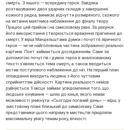
смерть. З іншого — всередину героя. Завдяки
розташуванню двох ударних складів у завершенні
кожного рядка, виникає відчуття розміреного, схожого
на хитання маятника наближення до фіналу твору.
Працює цей прийом і на смисловому рівні. За рахунок
його використання створюється враження прагнення до
смерті. У вірші Мандельштама думки і почуття ліричного
героя — чи не найголовніша частина зображеної реальної
картини. Поет займається дослідженням. Саме за
допомогою почуттів і думок героя в аналізованому
тексті з’являється тема смерті, а також вводиться
мотив поступового наближення до неї. На перший план
оповідання виходить людина з його чуттєвим
сприйняттям дійсності. Картина реальності немов
руйнується. Її місце займає усвідомлення того, що
людське існування — шлях до кінця, якого немає
можливості уникнути. «Сьогодні поганий день» — вірш, у
змістовому плані близький до символізму. Саме
представники цього напряму в мистецтві приділяли
максимальну увагу темам року, вічності.