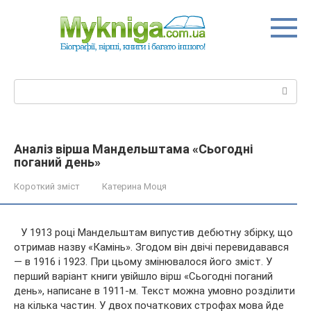
Перейти
до
вмісту
Пошук:
Аналіз вірша Мандельштама «Сьогодні
поганий день»
Короткий зміст
Катерина Моця
У 1913 році Мандельштам випустив дебютну збірку, що
отримав назву «Камінь». Згодом він двічі перевидавався
— в 1916 і 1923. При цьому змінювалося його зміст. У
перший варіант книги увійшло вірш «Сьогодні поганий
день», написане в 1911-м. Текст можна умовно розділити
на кілька
частин. У двох початкових строфах мова йде