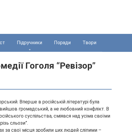
ст
Підручники
Поради
Твори
омедії Гоголя “Ревізор”
орський. Вперше в російській літературі була
е вийшов громадський, а не любовний конфлікт. В
осійського суспільства, сміявся над усіма своїми
крізь сльози”.
рах за свої місця зробили цих людей сліпими –