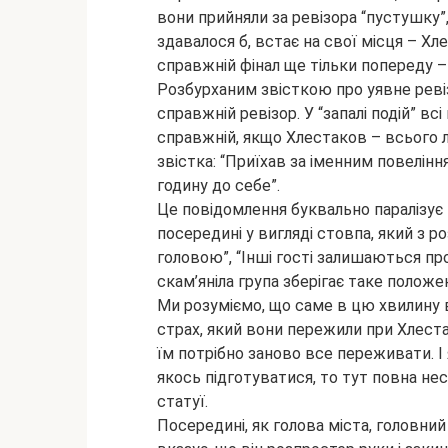
вони прийняли за ревізора “пустушку”, 
здавалося б, встає на свої місця – Хл
справжній фінал ще тільки попереду – 
Розбурханим звісткою про уявне реві
справжній ревізор. У “запалі подій” вс
справжній, якщо Хлестаков – всього л
звістка: “Приїхав за іменним повелін
годину до себе”.
Це повідомлення буквально паралізує в
посередині у вигляді стовпа, який з 
головою”, “Інші гості залишаються п
скам’яніла група зберігає таке положе
Ми розуміємо, що саме в цю хвилину 
страх, який вони пережили при Хлеста
їм потрібно заново все переживати. І
якось підготуватися, то тут повна не
статуї.
Посередині, як голова міста, головний