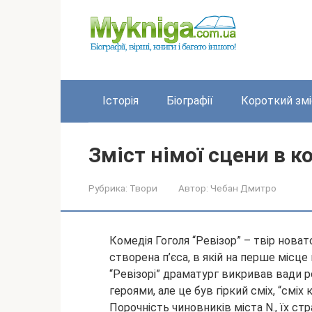
Перейти
до
вмісту
Історія
Біографії
Короткий змі
Зміст німої сцени в к
Рубрика:
Твори
Автор:
Чебан Дмитро
Комедія Гоголя “Ревізор” – твір новат
створена п’єса, в якій на перше місц
“Ревізорі” драматург викривав вади р
героями, але це був
гіркий сміх, “сміх 
Порочність чиновників міста N., їх ст