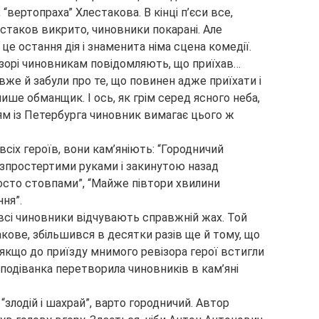
“вертопраха” Хлестакова. В кінці п’єси все,
естаков викрито, чиновники покарані. Але
це остання дія і знаменита німа сцена комедії.
зорі чиновникам повідомляють, що приїхав…
і вже й забули про те, що повинен адже приїхати і
ише обманщик. І ось, як грім серед ясного неба,
ням із Петербурга чиновник вимагає цього ж
сіх героїв, вони кам’яніють: “Городничий
розпростертими руками і закинутою назад
росто стовпами”, “Майже півтори хвилини
ння”.
всі чиновники відчувають справжній жах. Той
кове, збільшився в десятки разів ще й тому, що
 якщо до приїзду мнимого ревізора герої встигли
сподіванка перетворила чиновників в кам’яні
 “злодій і шахрай”, варто городничий. Автор