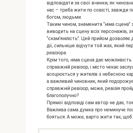
відповідати за свої вчинки, як чиновн
нас – треба жити по совісті, завжди 
богом, людьми.
Таким чином, знаменита “німа сцена” за
виводить на сцену всіх персонажів, з
“скам’янілість”. Цей прийом дозволяє
дії, сильніше відчути той жах, який п
ревізора.
Крім того, німа сцена дає можливість
справжній ревізор, і місто чекає засл
асоціюється у жителів з небесною каро
а важливий чиновник, який подорожує
справжній ревізор, може, ревізія пройд
благополучно?
Прямої відповіді сам автор не дає, том
Важлива сама думка про неминуче покар
бояться. А може, варто жити так, щоб