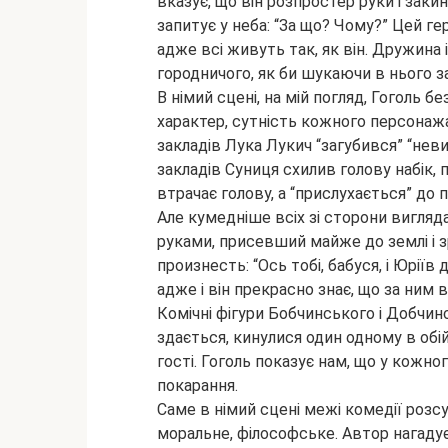
вказує, що він розпростер руки і заки
запитує у неба: “За що? Чому?” Цей ге
адже всі живуть так, як він. Дружина
городничого, як би шукаючи в нього за
В німий сцені, на мій погляд, Гоголь б
характер, сутність кожного персонажа.
закладів Лука Лукич “загубився” “нев
закладів Суниця схилив голову набік,
втрачає голову, а “прислухається” до п
Але кумедніше всіх зі сторони вигляда
руками, присевший майже до землі і з
произнесть: “Ось тобі, бабуся, і Юріїв
адже і він прекрасно знає, що за ним в
Комічні фігури Бобчинського і Добчинсь
здається, кинулися один одному в обійми
гості. Гоголь показує нам, що у кожног
покарання.
Саме в німий сцені межі комедії розс
моральне, філософське. Автор нагадує