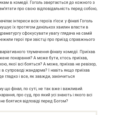
икам в комедії. Гоголь звертається до кожного з
пам’ятати про свою відповідальність перед собою,
чіпає інтереси всіх героїв п’єси: у фіналі Гоголь
мушує їх протягом декількох хвилин впасти в
 драматургу сфокусувати увагу глядача на самій
ережили герої при звістці про приїзд справжнього
 варіативного тлумачення фіналу комедії. Приїхав
ужене покарання? А може бути, хтось приїхав,
ю, якої всі бояться? А може, приїхав не ревізор,
 в супроводі жандарма? І навіть якщо приїхав
е гладко і все, як завжди, закінчиться
у що фінал, по суті, не так вже і важливий.
ання, про суд, про який усі знають і якого всі
 не боятися відповіді перед Богом?