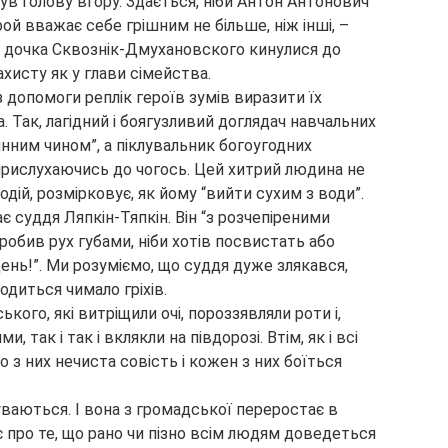
нув голову вгору. Здається, ніби Антон Антонович
рой вважає себе грішним не більше, ніж інші, –
 і дочка Сквознік-Дмухановского кинулися до
хисту як у глави сімейства.
ез допомоги реплік героїв зумів виразити їх
 Так, лагідний і боягузливий доглядач навчальних
инним чином”, а піклувальник богоугодних
 прислухаючись до чогось. Цей хитрий людина не
одій, розмірковує, як йому “вийти сухим з води”.
є суддя Ляпкін-Тяпкін. Він “з розчепіреними
робив рух губами, ніби хотів посвистать або
 день!”. Ми розуміємо, що суддя дуже злякався,
одиться чимало гріхів.
кого, які витріщили очі, пороззявляли роти і,
, так і так і вклякли на півдорозі. Втім, як і всі
о з них нечиста совість і кожен з них боїться
уваються. І вона з громадської переростає в
 про те, що рано чи пізно всім людям доведеться