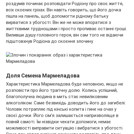
роздумів починає розповідати Родіону про своє життя,
всіх скоєних гріхах. Він навіть говорить, що його дочка
пішла на панель, щоб допомогти рідному батьку
вирватися з убогості. Він же не може впоратися з
життєвими труднощами і просто пропиває останні гроші.
Виливши душу головного героя, він сам того не відаючи
підштовхнув Родіона до скоєння злочину.
Доля Семена Мармеладова
Характеристика Мармеладова буде неповною, якщо не
розповісти про його трагічну долю. Колись успішний,
благополучна людина в мить стає невиліковним
алкоголіком. Саме безвихідь доводить його до загибелі.
Чоловік потрапляє під кінські копита і гине на очах у
своєї дочки. Його сім’я залишається напризволяще в
повній самоті. Їм нізвідки чекати допомоги, немає
можливості виправити ситуацію і вибратися з убогості.