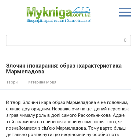
Перейти
до
вмісту
Пошук:
Злочин і покарання: образ і характеристика
Мармеладова
Твори
Катерина Моця
В творі Злочин і кара образ Мармеладова є не головним,
а лише другорядним. Незважаючи на це, даний персонаж
зіграв чималу роль в долі самого Раскольникова. Адже
той зважився на вчинення злочину саме після того, як
познайомився з сім’єю Мармеладова. Тому варто більш
детально розглянути цю неоднозначну особистість.