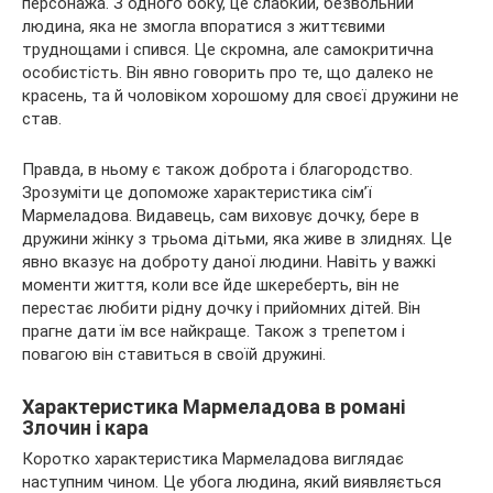
персонажа. З одного боку, це слабкий, безвольний
людина, яка не змогла впоратися з життєвими
труднощами і спився. Це скромна, але самокритична
особистість. Він явно говорить про те, що далеко не
красень, та й чоловіком хорошому для своєї дружини не
став.
Правда, в ньому є також доброта і благородство.
Зрозуміти це допоможе характеристика сім’ї
Мармеладова. Видавець, сам виховує дочку, бере в
дружини жінку з трьома дітьми, яка живе в злиднях. Це
явно вказує на доброту даної людини. Навіть у важкі
моменти життя, коли все йде шкереберть, він не
перестає любити рідну дочку і прийомних дітей. Він
прагне дати їм все найкраще. Також з трепетом і
повагою він ставиться в своїй дружині.
Характеристика Мармеладова в романі
Злочин і кара
Коротко характеристика Мармеладова виглядає
наступним чином. Це убога людина, який виявляється