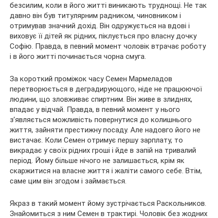
безсилим, коли в його житті виникають труднощі. Не так
давно він був титулярним радником, чиновником і
отримував значний дохід. Він одружується на вдові і
виховує її дітей як рідних, піклується про власну дочку
Софію. Правда, в певний момент чоловік втрачає роботу
і в його житті починається чорна смуга.
За короткий проміжок часу Семен Мармеладов
перетворюється в деградирующого, ніде не працюючої
людини, що зловживає спиртним. Він живе в злиднях,
впадає у відчай. Правда, в певний момент у нього
з’являється можливість повернутися до колишнього
життя, зайняти престижну посаду. Але надовго його не
вистачає. Коли Семен отримує першу зарплату, то
викрадає у своїх рідних гроші і йде в запій на тривалий
період. Йому більше нічого не залишається, крім як
скаржитися на власне життя і жаліти самого себе. Втім,
саме цим він згодом і займається.
Якраз в такий момент йому зустрічається Раскольников.
Знайомиться з ним Семен в трактирі. Чоловік без жодних