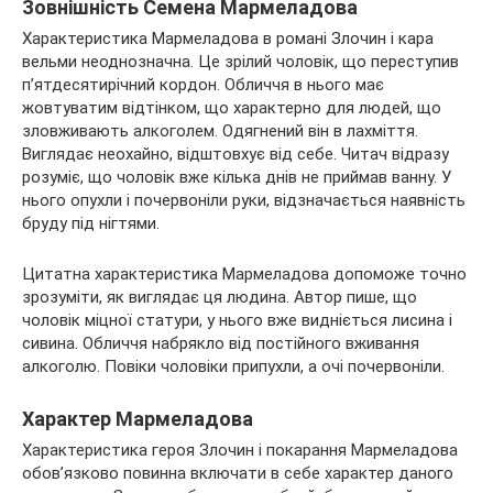
Зовнішність Семена Мармеладова
Характеристика Мармеладова в романі Злочин і кара
вельми неоднозначна. Це зрілий чоловік, що переступив
п’ятдесятирічний кордон. Обличчя в нього має
жовтуватим відтінком, що характерно для людей, що
зловживають алкоголем. Одягнений він в лахміття.
Виглядає неохайно, відштовхує від себе. Читач відразу
розуміє, що чоловік вже кілька днів не приймав ванну. У
нього опухли і почервоніли руки, відзначається наявність
бруду під нігтями.
Цитатна характеристика Мармеладова допоможе точно
зрозуміти, як виглядає ця людина. Автор пише, що
чоловік міцної статури, у нього вже видніється лисина і
сивина. Обличчя набрякло від постійного вживання
алкоголю. Повіки чоловіки припухли, а очі почервоніли.
Характер Мармеладова
Характеристика героя Злочин і покарання Мармеладова
обов’язково повинна включати в себе характер даного