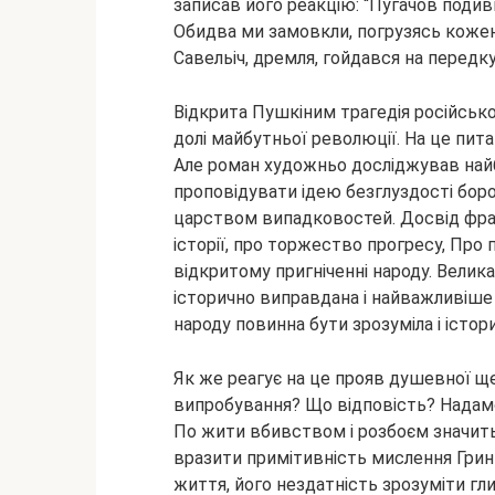
записав його реакцію: “Пугачов подиви
Обидва ми замовкли, погрузясь кожен 
Савельіч, дремля, гойдався на передк
Відкрита Пушкіним трагедія російсько
долі майбутньої революції. На це питанн
Але роман художньо досліджував найбіл
проповідувати ідею безглуздості боро
царством випадковостей. Досвід фран
історії, про торжество прогресу, Про
відкритому пригніченні народу. Велик
історично виправдана і найважливіше в
народу повинна бути зрозуміла і істо
Як же реагує на це прояв душевної щ
випробування? Що відповість? Надамо 
По жити вбивством і розбоєм значить
вразити примітивність мислення Гринь
життя, його нездатність зрозуміти гл