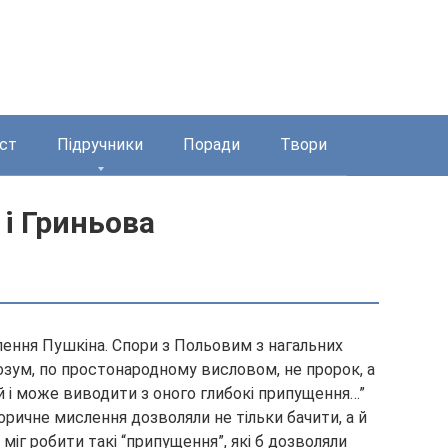
ст
Підручники
Поради
Твори
 і Гриньова
лення Пушкіна. Спори з Польовим з нагальних
Розум, по простонародному висловом, не пророк, а
ей і може виводити з оного глибокі припущення…”
оричне мислення дозволяли не тільки бачити, а й
 міг робити такі “припущення”, які б дозволяли