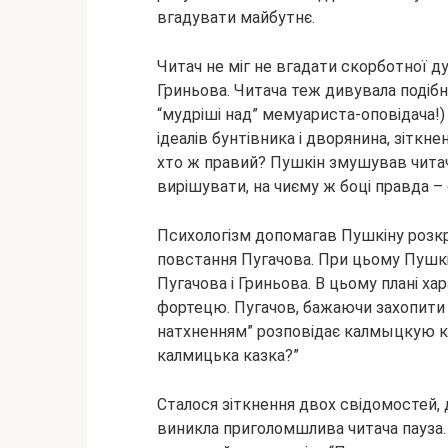
вгадувати майбутнє.
Читач не міг не вгадати скорботної д
Гриньова. Читача теж дивувала подібн
“мудріші над” мемуариста-оповідача!)
ідеалів бунтівника і дворянина, зіткне
хто ж правий? Пушкін змушував читач
вирішувати, на чиєму ж боці правда –
Психологізм допомагав Пушкіну розк
повстання Пугачова. При цьому Пушкі
Пугачова і Гриньова. В цьому плані хар
фортецю. Пугачов, бажаючи захопити Г
натхненням” розповідає калмыцкую к
калмицька казка?”
Сталося зіткнення двох свідомостей, д
виникла приголомшлива читача пауза.