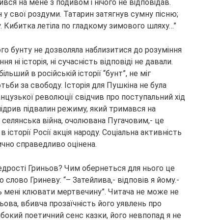
вся на мене з подивом і нічого не відповідав.
у свої роздуми. Татарин затягнув сумну пісню;
у. Кибитка летіла по гладкому зимового шляху…”
го бунту не дозволяла наблизитися до розуміння
я ні історія, ні сучасність відповіді не давали.
ьший в російській історії “бунт”, не міг
тьби за свободу. Історія для Пушкіна не була
цузької революції свідчив про поступальний хід
 підрив підвалин режиму, який тримався на
а селянська війна, очолювана Пугачовим,- це
 історії Росії акція народу. Соціальна активність
рично справедливо оцінена.
едрості Гриньов? Чим обернеться для нього це
слово Гриневу: “– Затейлива,- відповів я йому.-
 мені клювати мертвечину”. Читача не може не
ова, вбивча прозаїчність його уявлень про
ибокий поетичний сенс казки, його невпопад я не