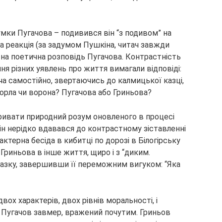
умки Пугачова – подивився він “з подивом” на
а реакція (за задумом Пушкіна, читач завжди
 на поетична розповідь Пугачова. Контрастність
ння різних уявлень про життя вимагали відповіді:
а самостійно, звертаючись до калмицької казці,
 орла чи ворона? Пугачова або Гриньова?
ривати природний розум оновленого в процесі
н нерідко вдавався до контрастному зіставленні
актерна бесіда в кибитці по дорозі в Білогірську
риньова в інше життя, щиро і з “диким.
азку, завершивши її переможним вигуком: “Яка
вох характерів, двох рівнів моральності, і
 Пугачов завмер, вражений почутим. Гриньов