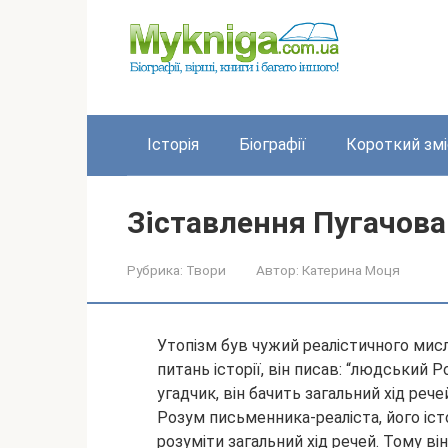
Перейти
до
вмісту
Історія
Біографії
Короткий змі
Зіставлення Пугачова
Рубрика:
Твори
Автор:
Катерина Моця
Утопізм був чужий реалістичного мис
питань історії, він писав: “людський 
угадчик, він бачить загальний хід реч
Розум
письменника-реаліста, його іст
розуміти загальний хід речей. Тому він