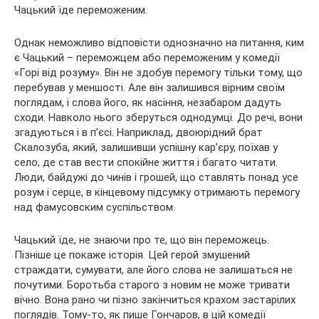
Чацький їде переможеним.
Однак неможливо відповісти однозначно на питання, ким
є Чацький – переможцем або переможеним у комедії
«Горі від розуму». Він не здобув перемогу тільки тому, що
перебував у меншості. Але він залишився вірним своїм
поглядам, і слова його, як насіння, незабаром дадуть
сходи. Навколо нього зберуться однодумці. До речі, вони
згадуються і в п’єсі. Наприклад, двоюрідний брат
Скалозуба, який, залишивши успішну кар’єру, поїхав у
село, де став вести спокійне життя і багато читати.
Люди, байдужі до чинів і грошей, що ставлять понад усе
розум і серце, в кінцевому підсумку отримають перемогу
над фамусовским суспільством.
Чацький їде, не знаючи про те, що він переможець.
Пізніше це покаже історія. Цей герой змушений
страждати, сумувати, але його слова не залишаться не
почутими. Боротьба старого з новим не може тривати
вічно. Вона рано чи пізно закінчиться крахом застарілих
поглядів. Тому-то, як пише Гончаров, в цій комедії