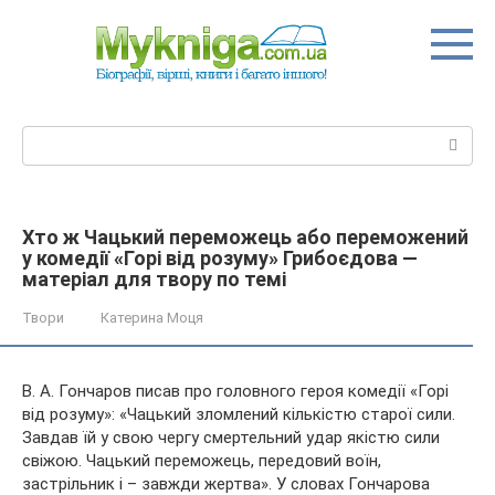
Перейти
до
вмісту
Пошук:
Хто ж Чацький переможець або переможений
у комедії «Горі від розуму» Грибоєдова —
матеріал для твору по темі
Твори
Катерина Моця
В. А. Гончаров писав про головного героя комедії «Горі
від розуму»: «Чацький зломлений кількістю старої сили.
Завдав їй у свою чергу смертельний удар якістю сили
свіжою. Чацький переможець, передовий воїн,
застрільник і – завжди жертва». У словах Гончарова