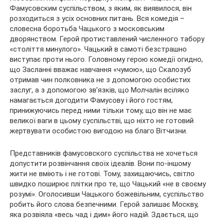
Фамусовским суспільством, з яким, як виявилося, він
розходиться з усіх основних питань. Вся комедія –
словесна боротьба Чацького з московським
дворянством. Герой протиставлений численного табору
«століття минулого». Чацький в самоті безстрашно
виступає проти нього. Головному герою комедії огидно,
що Засланні вважає навчання «чумою», що Скалозуб
отримав чин полковника не з допомогою особистих
заслуг, а з допомогою зв’язків, що Молчалін всіляко
намагається догодити Фамусову і його гостям,
принижуючись перед ними тільки тому, що він не має
великої ваги в цьому суспільстві, що ніхто не готовий
жертвувати особистою вигодою на благо Вітчизни.
Представників фамусовского суспільства не хочеться
допустити розвінчання своїх ідеалів. Вони по-іншому
жити не вміють і не готові. Тому, захищаючись, світло
швидко поширює плітки про те, що Чацький «не в своєму
розумі». Оголосивши Чацького божевільним, суспільство
робить його слова безпечними. Герой залишає Москву,
яка розвіяла «весь чад і дим» його надій. Здається, що