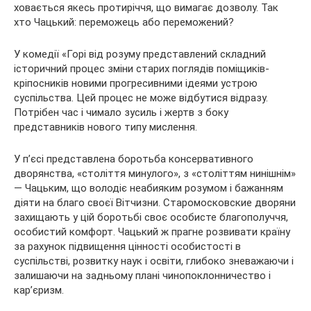
ховається якесь
протиріччя, що вимагає дозволу. Так
хто Чацький: переможець або переможений?
У комедії «Горі від розуму представлений складний
історичний процес зміни старих поглядів поміщиків-
кріпосників новими прогресивними ідеями устрою
суспільства. Цей процес не може відбутися відразу.
Потрібен час і чимало зусиль і жертв з боку
представників нового типу мислення.
У п’єсі представлена боротьба консервативного
дворянства, «століття минулого», з «століттям нинішнім»
— Чацьким, що володіє неабияким розумом і бажанням
діяти на благо своєї Вітчизни. Старомосковские дворяни
захищають у цій боротьбі своє особисте благополуччя,
особистий комфорт. Чацький ж прагне розвивати країну
за рахунок підвищення цінності особистості в
суспільстві, розвитку наук і освіти, глибоко зневажаючи і
залишаючи на задньому плані чинопоклонничество і
кар’єризм.