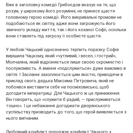
Вже в заголовку комедії Грибоєдов вказує на те, що
розум, у широкому його розумінні, не принесе щастя
головному герою комедії. Його викривальні промови не
подобаються як світлу, адже вони загрожують його
звичного укладу життя, так і його коханої Софії, оскільки
вони ставлять під загрозу її особисте щастя.
У любові Чацький однозначно терпить поразку. Софія
вирішила Чацкому, який «чутливий, і весел, і гострий»,
Молчаліна, який відрізняється лише своєю скромністю і
послужливість. А вміння «подслужиться» дуже важливо в
світлі. І Засланні захоплюється цим якістю, приводячи в
приклад свого дядька Максима Петровича, який не
побоявся виставити себе на посміховисько, щоб
догодити імператриці. Для Чацького ж це приниження.
Він говорить, що «служити б радий, — прислуживаться
тошно». І це небажання догоджати дворянського
суспільству призводить до того, що герой виявляється з
нього вигнаним.
Любовний конфлікт породжує конфлікт Чацкого з