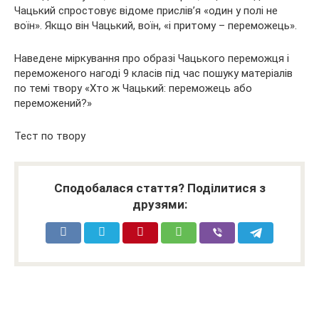
Чацький спростовує відоме прислів’я «один у полі не
воїн». Якщо він Чацький, воїн, «і притому – переможець».
Наведене міркування про образі Чацького переможця і
переможеного нагоді 9 класів під час пошуку матеріалів
по темі твору «Хто ж Чацький: переможець або
переможений?»
Тест по твору
Сподобалася стаття? Поділитися з
друзями: