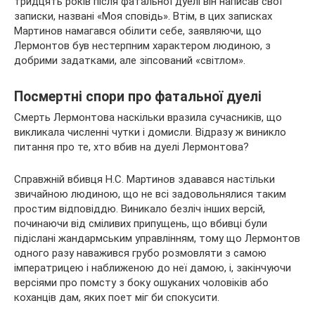
тридцять років після фатальної дуелі він написав свої
записки, названі «Моя сповідь». Втім, в цих записках
Мартинов намагався обілити себе, заявляючи, що
Лермонтов був нестерпним характером людиною, з
добрими задатками, але зіпсований «світлом».
Посмертні спори про фатальної дуелі
Смерть Лермонтова наскільки вразила сучасників, що
викликала численні чутки і домисли. Відразу ж виникло
питання про те, хто вбив на дуелі Лермонтова?
Справжній вбивця Н.С. Мартинов здавався настільки
звичайною людиною, що не всі задовольнялися таким
простим відповіддю. Виникало безліч інших версій,
починаючи від сміливих припущень, що вбивці були
підіслані жандармським управлінням, тому що Лермонтов
одного разу наважився грубо розмовляти з самою
імператрицею і наближеною до неї дамою, і, закінчуючи
версіями про помсту з боку ошуканих чоловіків або
коханців дам, яких поет міг би спокусити.