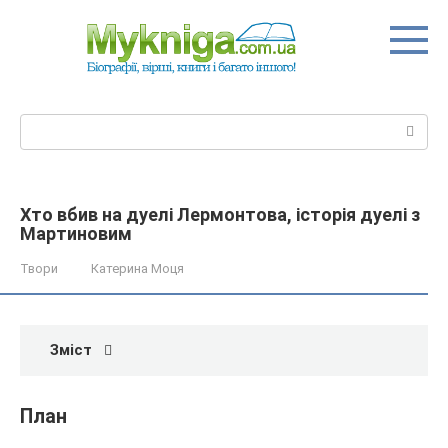
Перейти
до
вмісту
Пошук:
Хто вбив на дуелі Лермонтова, історія дуелі з
Мартиновим
Твори
Катерина Моця
Зміст
План