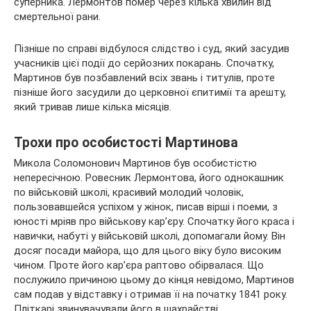
суперника. Лермонтов помер через кілька хвилин від
смертельної рани.
Пізніше по справі відбулося слідство і суд, який засудив
учасників цієї події до серйозних покарань. Спочатку,
Мартинов був позбавлений всіх звань і титулів, проте
пізніше його засудили до церковної єпитимії та арешту,
який тривав лише кілька місяців.
Трохи про особистості Мартинова
Микола Соломонович Мартинов був особистістю
непересічною. Ровесник Лермонтова, його однокашник
по військовій школі, красивий молодий чоловік,
пользовавшейся успіхом у жінок, писав вірші і поеми, з
юності мріяв про військову кар’єру. Спочатку його краса і
навички, набуті у військовій школі, допомагали йому. Він
досяг посади майора, що для цього віку було високим
чином. Проте його кар’єра раптово обірвалася. Що
послужило причиною цьому до кінця невідомо, Мартинов
сам подав у відставку і отримав її на початку 1841 року.
Пліткарі звинувачували його в шахрайстві.