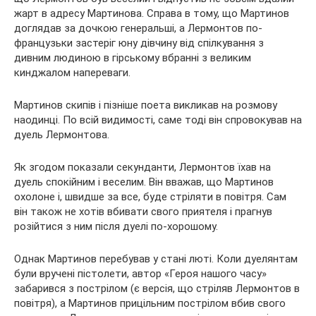
жарт в адресу Мартинова. Справа в тому, що Мартинов
доглядав за дочкою генеральші, а Лермонтов по-
французьки застеріг юну дівчину від спілкування з
дивним людиною в гірському вбранні з великим
кинджалом напереваги.
Мартинов скипів і пізніше поета викликав на розмову
наодинці. По всій видимості, саме тоді він спровокував на
дуель Лермонтова.
Як згодом показали секунданти, Лермонтов їхав на
дуель спокійним і веселим. Він вважав, що Мартинов
охолоне і, швидше за все, буде стріляти в повітря. Сам
він також не хотів вбивати свого приятеля і прагнув
розійтися з ним після дуелі по-хорошому.
Однак Мартинов перебував у стані люті. Коли дуелянтам
були вручені пістолети, автор «Героя нашого часу»
забарився з пострілом (є версія, що стріляв Лермонтов в
повітря), а Мартинов прицільним пострілом вбив свого