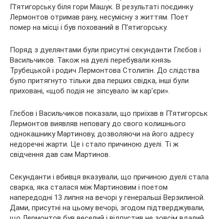
П’ятигорську біля гори Машук. В результаті поєдинку
Лермонтов отримав рану, несумісну з життям. Поет
помер на місці і був похований в П’ятигорську.
Поряд з дуелянтами були присутні секунданти Глєбов і
Васильчиков. Також на дуелі перебували князь
Трубецькой і родич Лермонтова Столипін. До слідства
було притягнуто тільки два перших свідка, інші були
приховані, «щоб подія не зіпсувало їм кар’єри».
Глєбов і Васильчиков показали, що приїхав в П’ятигорськ
Лермонтов виявляв неповагу до свого колишнього
однокашнику Мартинову, дозволяючи на його адресу
недоречні жарти. Це і стало причиною дуелі. Ті ж
свідчення дав сам Мартинов.
Секунданти і вбивця вказували, що причиною дуелі стала
сварка, яка сталася між Мартиновим і поетом
напередодні 13 липня на вечорі у генеральші Верзилиной.
Дами, присутні на цьому вечорі, згодом підтверджували,
що Лермонтов був веселий і відпустив не зовсім вдалий