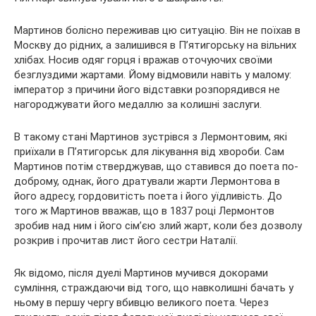
Мартинов болісно переживав цю ситуацію. Він не поїхав в
Москву до рідних, а залишився в П’ятигорську на вільних
хлібах. Носив одяг горця і вражав оточуючих своїми
безглуздими жартами. Йому відмовили навіть у малому:
імператор з причини його відставки розпорядився не
нагороджувати його медаллю за колишні заслуги.
В такому стані Мартинов зустрівся з Лермонтовим, які
приїхали в П’ятигорськ для лікування від хвороби. Сам
Мартинов потім стверджував, що ставився до поета по-
доброму, однак, його дратували жарти Лермонтова в
його адресу, гордовитість поета і його уїдливість. До
того ж Мартинов вважав, що в 1837 році Лермонтов
зробив над ним і його сім’єю злий жарт, коли без дозволу
розкрив і прочитав лист його сестри Наталії.
Як відомо, після дуелі Мартинов мучився докорами
сумління, страждаючи від того, що навколишні бачать у
ньому в першу чергу вбивцю великого поета. Через