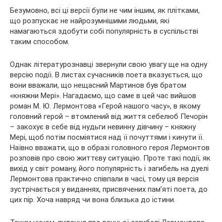
Безумовно, всі ці версії були не чим іншим, як плітками,
що розпускає не найрозумнішими людьми, які
намагаються здобути собі популярність в суспільстві
таким способом.
Однак літературознавці звернули свою увагу ще на одну
версію події. В листах сучасників поета вказується, що
вони вважали, що нещасний Мартинов був братом
«княжни Мері». Нагадаємо, що саме в цей час вийшов
роман М. Ю. Лермонтова «Герой нашого часу», в якому
головний герой – втомлений від життя себелюб Печорін
– закохує в себе від нудьги невинну дівчину – княжну
Мері, щоб потім посміятися над її почуттями і кинути її.
Наївно вважати, що в образі головного героя Лермонтов
розповів про свою життєву ситуацію. Проте такі події, як
вихід у світ роману, його популярність і загибель на дуелі
Лермонтова практично співпали в часі, тому ця версія
зустрічається у виданнях, присвячених пам’яті поета, до
цих пір. Хоча навряд чи вона близька до істини.