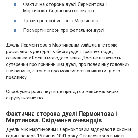
Фактична сторона дуелі Лермонтова і
Мартинова. Свідчення очевидців
Трохи про особистості Мартинова
Посмертні спори про фатальної дуелі
Дуель Лермонтова з Мартиновим увійшла в історію
російської культури як безглузде і трагічне подія,
отнявшее у Росії її
молодого генія. Досі не вщухають
суперечки про причини цієї дуелі, про поведінку головних
її учасників, а також про можливості уникнути цього
поєдинку.
Спробуємо розглянути це пригода з максимальною
скрупульозністю.
Фактична сторона дуелі Лермонтова і
Мартинова. Свідчення очевидців
Дуель між Мартиновим і Лермонтовим відбулася в сьомій
годині вечора 15 липня 1841 року. Сталася вона в місті